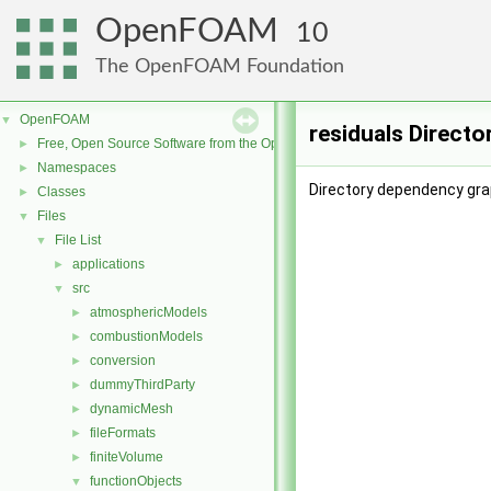
OpenFOAM
10
The OpenFOAM Foundation
OpenFOAM
▼
residuals Directo
Free, Open Source Software from the OpenFOAM Foundation
►
Namespaces
►
Directory dependency grap
Classes
►
Files
▼
File List
▼
applications
►
src
▼
atmosphericModels
►
combustionModels
►
conversion
►
dummyThirdParty
►
dynamicMesh
►
fileFormats
►
finiteVolume
►
functionObjects
▼