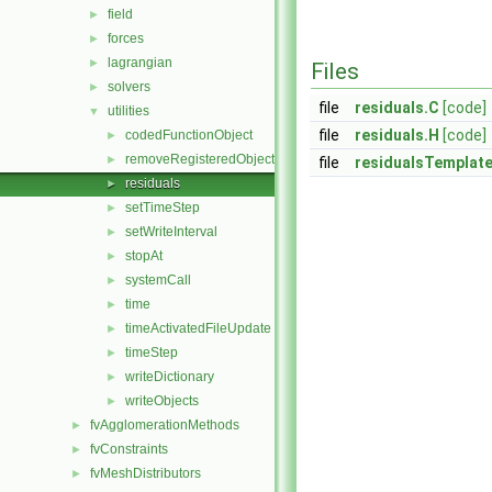
field
►
forces
►
lagrangian
►
Files
solvers
►
file
residuals.C
[code]
utilities
▼
file
residuals.H
[code]
codedFunctionObject
►
removeRegisteredObject
►
file
residualsTemplat
residuals
►
setTimeStep
►
setWriteInterval
►
stopAt
►
systemCall
►
time
►
timeActivatedFileUpdate
►
timeStep
►
writeDictionary
►
writeObjects
►
fvAgglomerationMethods
►
fvConstraints
►
fvMeshDistributors
►