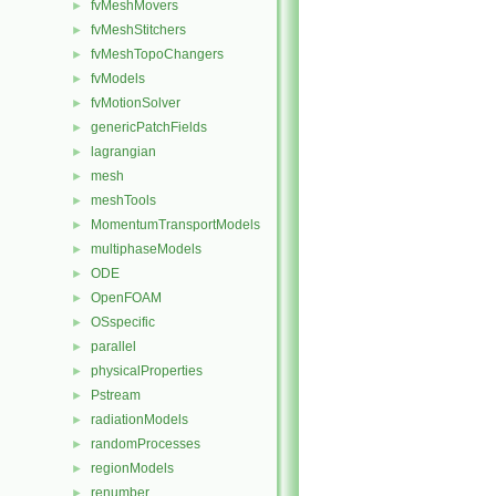
fvMeshMovers
►
fvMeshStitchers
►
fvMeshTopoChangers
►
fvModels
►
fvMotionSolver
►
genericPatchFields
►
lagrangian
►
mesh
►
meshTools
►
MomentumTransportModels
►
multiphaseModels
►
ODE
►
OpenFOAM
►
OSspecific
►
parallel
►
physicalProperties
►
Pstream
►
radiationModels
►
randomProcesses
►
regionModels
►
renumber
►