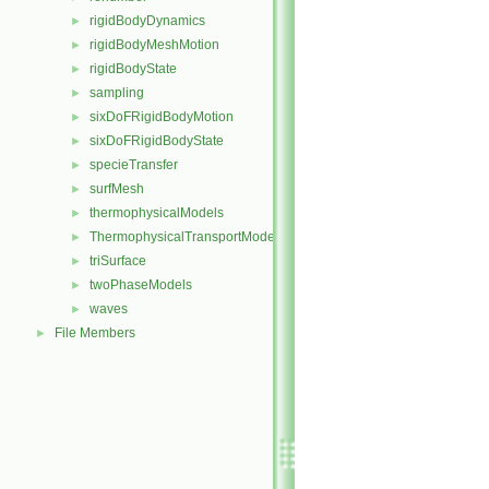
rigidBodyDynamics
►
rigidBodyMeshMotion
►
rigidBodyState
►
sampling
►
sixDoFRigidBodyMotion
►
sixDoFRigidBodyState
►
specieTransfer
►
surfMesh
►
thermophysicalModels
►
ThermophysicalTransportModels
►
triSurface
►
twoPhaseModels
►
waves
►
File Members
►