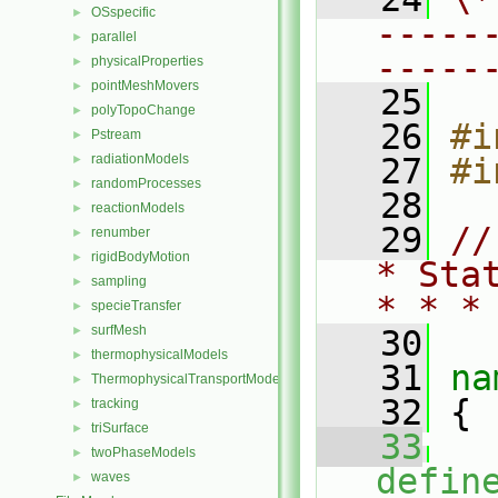
OSspecific
►
-----
parallel
►
-----
physicalProperties
►
pointMeshMovers
►
   25
polyTopoChange
►
   26
#i
Pstream
►
radiationModels
   27
#i
►
randomProcesses
►
   28
reactionModels
►
   29
//
renumber
►
rigidBodyMotion
►
* Sta
sampling
►
* * *
specieTransfer
►
surfMesh
►
   30
thermophysicalModels
►
   31
na
ThermophysicalTransportModels
►
   32
 {
tracking
►
triSurface
►
   33
twoPhaseModels
►
defin
waves
►