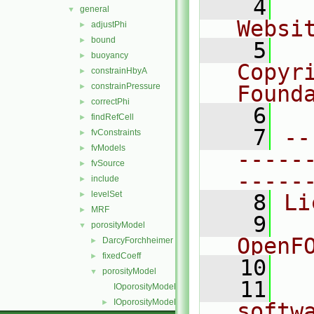
    4
  
general
▼
Websi
adjustPhi
►
bound
►
    5
  
buoyancy
►
Copyr
constrainHbyA
►
constrainPressure
Found
►
correctPhi
►
    6
  
findRefCell
►
    7
--
fvConstraints
►
fvModels
►
-----
fvSource
►
-----
include
►
levelSet
►
    8
Li
MRF
►
    9
  
porosityModel
▼
OpenF
DarcyForchheimer
►
fixedCoeff
►
   10
porosityModel
▼
   11
  
IOporosityModelList.C
IOporosityModelList.H
►
softw