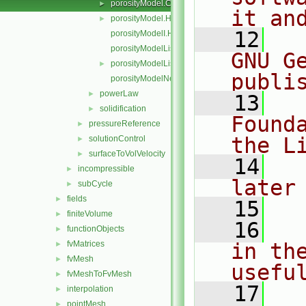
porosityModel.C
►
it an
porosityModel.H
►
   12
  
porosityModelI.H
porosityModelList.C
GNU G
porosityModelList.H
►
publi
porosityModelNew.C
powerLaw
►
   13
  
solidification
►
Found
pressureReference
►
the L
solutionControl
►
surfaceToVolVelocity
►
   14
  
incompressible
►
later
subCycle
►
fields
►
   15
finiteVolume
►
   16
  
functionObjects
►
fvMatrices
in the
►
fvMesh
►
usefu
fvMeshToFvMesh
►
   17
  
interpolation
►
pointMesh
►