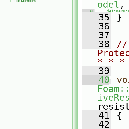
File Members
►
odel
,
   34
defineRun
   35
 }
   36
   37
   38
//
Prote
* * *
   39
   40
vo
Foam:
iveRe
resis
   41
 {
   42