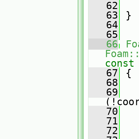
   62
   
   63
 }
   64
   65
   66
Fo
Foam:
const
   67
{
   68
   69
(!coo
   70
   
   71
   
   72
   