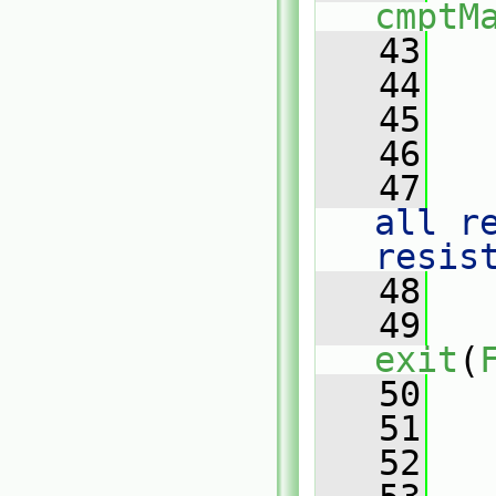
cmptM
   43
   44
   45
   
   46
   47
   
all r
resis
   48
   
   49
exit
(
   50
   
   51
   52
   