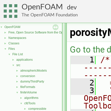
OpenFOAM
dev
The OpenFOAM Foundation
OpenFOAM
▼
porosity
Free, Open Source Software from the OpenFOAM Foundation
►
Namespaces
►
Classes
►
Go to the d
Files
▼
File List
▼
    1
/*
applications
►
-----
src
▼
atmosphericModels
►
-----
conversion
►
    2
  
dummyThirdParty
►
fileFormats
►
    3
  
finiteVolume
▼
OpenF
algorithms
►
Toolb
cfdTools
▼
compressible
►