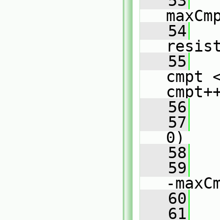
   53
   
maxCm
   54
resis
   55
cmpt 
cmpt+
   56
   
   57
0)
   58
   
   59
   
-maxC
   60
   
   61
   