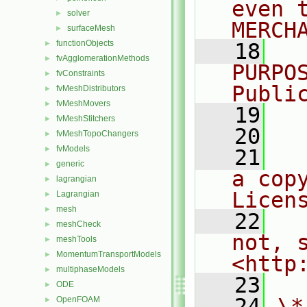
even 
solver
►
MERCH
surfaceMesh
►
functionObjects
►
   18
  
fvAgglomerationMethods
►
PURPO
fvConstraints
►
Publi
fvMeshDistributors
►
fvMeshMovers
►
   19
  
fvMeshStitchers
►
   20
fvMeshTopoChangers
►
fvModels
►
   21
  
generic
►
a cop
lagrangian
►
Licen
Lagrangian
►
mesh
►
   22
  
meshCheck
►
not, s
meshTools
►
MomentumTransportModels
►
<http
multiphaseModels
►
   23
ODE
►
   24
\*
OpenFOAM
►