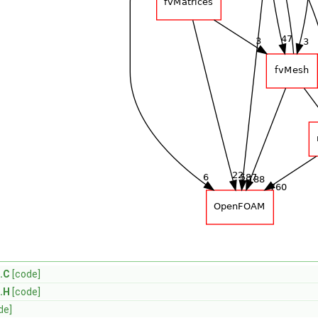
.C
[code]
.H
[code]
de]