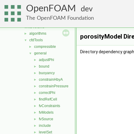
atmosphericModels
►
OpenFOAM
conversion
►
dev
dummyThirdParty
►
The OpenFOAM Foundation
fileFormats
►
finiteVolume
▼
algorithms
►
porosityModel Dir
cfdTools
▼
compressible
►
Directory dependency graph
general
▼
adjustPhi
►
bound
►
buoyancy
►
constrainHbyA
►
constrainPressure
►
correctPhi
►
findRefCell
►
fvConstraints
►
fvModels
►
fvSource
►
include
►
levelSet
►