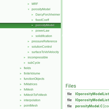
MRF
►
porosityModel
▼
DarcyForchheimer
►
fixedCoeff
►
porosityModel
►
powerLaw
►
solidification
►
pressureReference
►
solutionControl
►
surfaceToVolVelocity
►
incompressible
►
subCycle
►
fields
►
finiteVolume
►
functionObjects
►
fvMatrices
►
Files
fvMesh
►
file
IOporosityModelList
fvMeshToFvMesh
►
file
IOporosityModelList
interpolation
►
pointMesh
►
file
porosityModel.C
[co