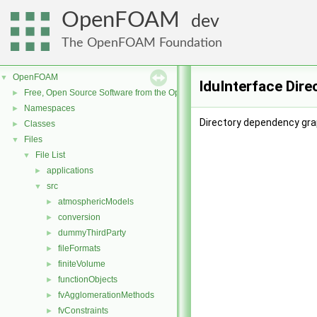
OpenFOAM
dev
The OpenFOAM Foundation
OpenFOAM
▼
lduInterface Dir
Free, Open Source Software from the OpenFOAM Foundation
►
Namespaces
►
Directory dependency grap
Classes
►
Files
▼
File List
▼
applications
►
src
▼
atmosphericModels
►
conversion
►
dummyThirdParty
►
fileFormats
►
finiteVolume
►
functionObjects
►
fvAgglomerationMethods
►
fvConstraints
►