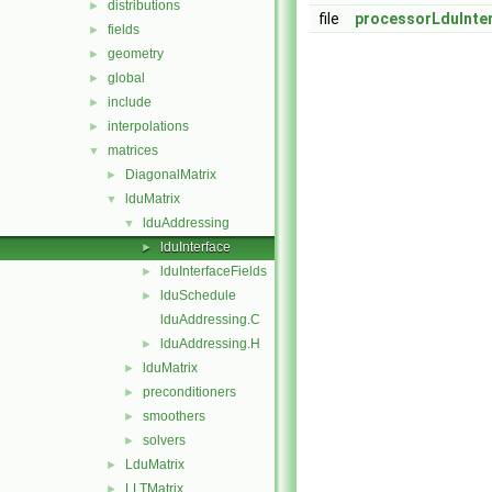
distributions
►
file
processorLduInte
fields
►
geometry
►
global
►
include
►
interpolations
►
matrices
▼
DiagonalMatrix
►
lduMatrix
▼
lduAddressing
▼
lduInterface
►
lduInterfaceFields
►
lduSchedule
►
lduAddressing.C
lduAddressing.H
►
lduMatrix
►
preconditioners
►
smoothers
►
solvers
►
LduMatrix
►
LLTMatrix
►