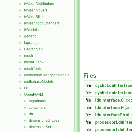
fvMeshDistributors
►
fvMeshMovers
►
fvMeshStitchers
►
fvMeshTopoChangers
►
fvModels
►
generic
►
lagrangian
►
Lagrangian
►
mesh
►
meshCheck
►
meshTools
►
Files
MomentumTransportModels
►
multiphaseModels
►
file
cyclicLduInterfac
ODE
►
file
cyclicLduInterfac
OpenFOAM
▼
file
lduInterface.C
[co
algorithms
►
file
lduInterface.H
[co
containers
►
db
►
file
lduInterfacePtrsLi
dimensionedTypes
►
file
processorLduInte
dimensionSet
►
file
processorLduInte