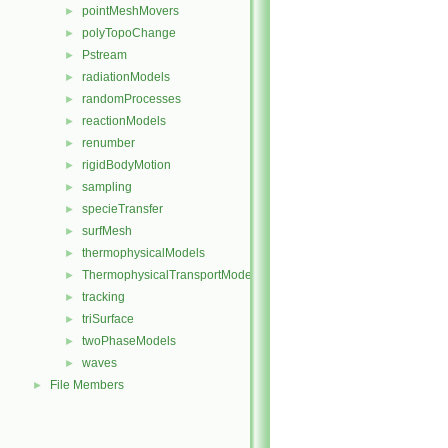
pointMeshMovers
►
polyTopoChange
►
Pstream
►
radiationModels
►
randomProcesses
►
reactionModels
►
renumber
►
rigidBodyMotion
►
sampling
►
specieTransfer
►
surfMesh
►
thermophysicalModels
►
ThermophysicalTransportModels
►
tracking
►
triSurface
►
twoPhaseModels
►
waves
►
File Members
►