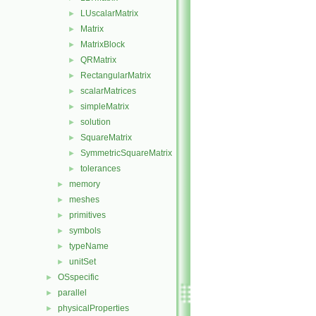
LUscalarMatrix
►
Matrix
►
MatrixBlock
►
QRMatrix
►
RectangularMatrix
►
scalarMatrices
►
simpleMatrix
►
solution
►
SquareMatrix
►
SymmetricSquareMatrix
►
tolerances
►
memory
►
meshes
►
primitives
►
symbols
►
typeName
►
unitSet
►
OSspecific
►
parallel
►
physicalProperties
►