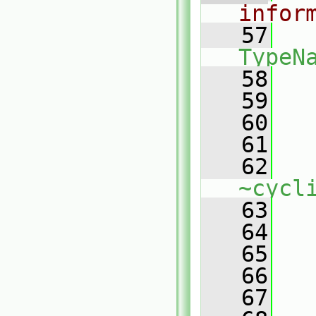
infor
   57
TypeN
   58
   59
   60
   61
   62
~cycl
   63
   64
   65
   66
   67