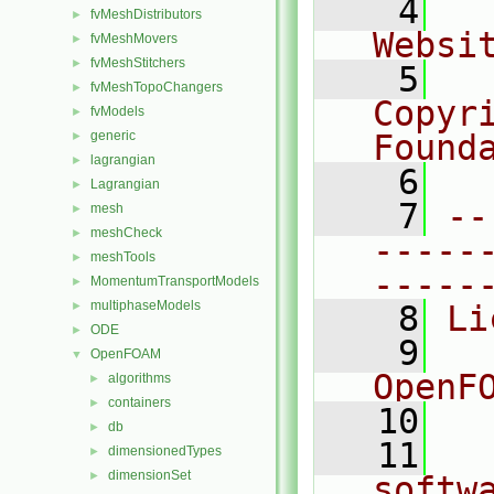
    4
  
fvMeshDistributors
►
Websi
fvMeshMovers
►
fvMeshStitchers
►
    5
  
fvMeshTopoChangers
►
Copyr
fvModels
►
generic
Found
►
lagrangian
►
    6
  
Lagrangian
►
    7
--
mesh
►
meshCheck
►
-----
meshTools
►
-----
MomentumTransportModels
►
multiphaseModels
►
    8
Li
ODE
►
    9
  
OpenFOAM
▼
OpenF
algorithms
►
containers
►
   10
db
►
   11
  
dimensionedTypes
►
dimensionSet
►
softw