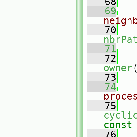
   68
   69
neigh
   70
nbrPa
   71
   72
owner
   73
   74
proce
   75
cycli
const
   76