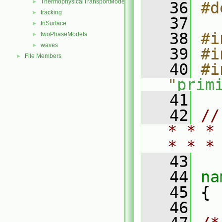
ThermophysicalTransportModels
►
   36
#d
tracking
►
   37
triSurface
►
   38
#i
twoPhaseModels
►
waves
►
   39
#i
File Members
►
   40
#i
"
prim
   41
   42
//
* * *
* * *
   43
   44
na
   45
 {
   46