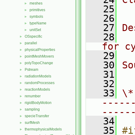
meshes
►
   25
  
primitives
►
   26
symbols
►
typeName
►
   27
De
unitSet
►
   28
  
OSspecific
►
parallel
for c
►
physicalProperties
►
   29
pointMeshMovers
►
   30
So
polyTopoChange
►
Pstream
►
   31
  
radiationModels
►
   32
randomProcesses
►
reactionModels
►
   33
\*
renumber
►
-----
rigidBodyMotion
►
-----
sampling
►
specieTransfer
►
   34
surfMesh
►
   35
#i
thermophysicalModels
►