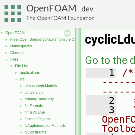
OpenFOAM
dev
The OpenFOAM Foundation
OpenFOAM
▼
cyclicLd
Free, Open Source Software from the OpenFOAM Foundation
►
Namespaces
►
Classes
►
Go to the d
Files
▼
File List
▼
    1
/*
applications
►
-----
src
▼
atmosphericModels
►
-----
conversion
►
    2
  
dummyThirdParty
►
fileFormats
►
    3
  
finiteVolume
►
OpenF
functionObjects
►
Toolb
fvAgglomerationMethods
►
fvConstraints
►