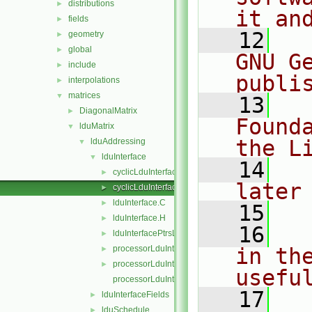
distributions
►
it an
fields
►
   12
  
geometry
►
global
►
GNU G
include
►
publi
interpolations
►
matrices
▼
   13
  
DiagonalMatrix
►
Found
lduMatrix
▼
the L
lduAddressing
▼
lduInterface
▼
   14
  
cyclicLduInterface.C
►
later
cyclicLduInterface.H
►
lduInterface.C
►
   15
lduInterface.H
►
   16
  
lduInterfacePtrsList.H
►
processorLduInterface.C
in the
►
processorLduInterface.H
►
usefu
processorLduInterfaceTemplates.C
   17
  
lduInterfaceFields
►
lduSchedule
►