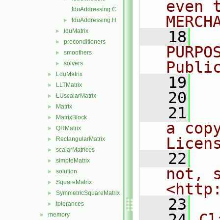
even 
lduAddressing.C
MERCH
lduAddressing.H
►
lduMatrix
►
   18
  
preconditioners
►
PURPO
smoothers
►
Publi
solvers
►
LduMatrix
►
   19
  
LLTMatrix
►
   20
LUscalarMatrix
►
Matrix
►
   21
  
MatrixBlock
►
a cop
QRMatrix
►
Licen
RectangularMatrix
►
scalarMatrices
►
   22
  
simpleMatrix
►
not, s
solution
►
SquareMatrix
►
<http
SymmetricSquareMatrix
►
   23
tolerances
►
   24
Cl
memory
►