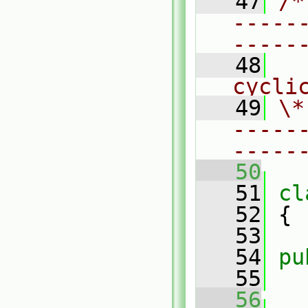
   47
/*
-----
-----
   48
  
cycli
   49
\*
-----
-----
   50
   51
cl
   52
 {
   53
   54
pu
   55
   56