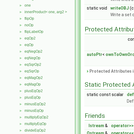
one
►
static void
writeOBJ
(c
innerProduct< one, arg2 >
►
Write a set 
flipOp
►
noOp
►
Protected Attribu
flipLabelOp
►
eqOp2
►
con
eqOp
►
eqNegOp2
►
autoPtr
<
ownToOwnOrd
eqNegOp
►
eqSqrOp2
►
Protected Attributes 
eqSqrOp
►
eqMagOp2
►
Static Protected 
eqMagOp
►
plusEqOp2
►
static const scalar
def
plusEqOp
►
Def
minusEqOp2
►
minusEqOp
►
Friends
multiplyEqOp2
►
multiplyEqOp
►
Istream
&
operator>>
divideEqOp2
►
Ostream
&
operator<<