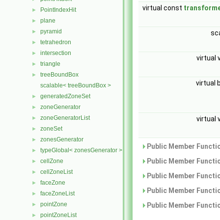
virtual const
transform
PointIndexHit
►
plane
►
pyramid
►
sc
tetrahedron
►
intersection
►
virtual 
triangle
►
treeBoundBox
►
virtual 
scalable< treeBoundBox >
generatedZoneSet
►
zoneGenerator
►
zoneGeneratorList
virtual 
►
zoneSet
►
zonesGenerator
►
Public Member Functio
typeGlobal< zonesGenerator >
►
Public Member Functio
cellZone
►
cellZoneList
►
Public Member Functio
faceZone
►
Public Member Functio
faceZoneList
►
pointZone
Public Member Functio
►
pointZoneList
►