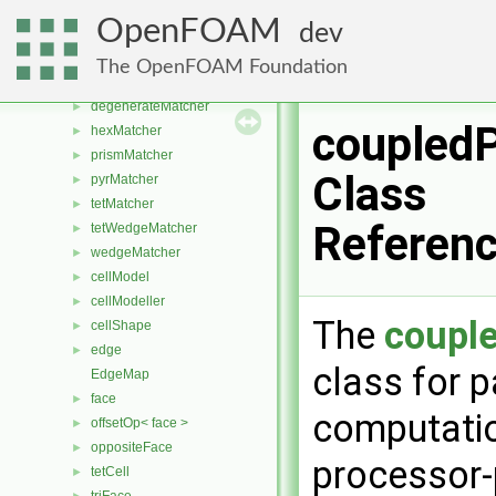
PermanentMeshObject
►
OpenFOAM
dev
meshObjects
►
cell
►
The OpenFOAM Foundation
cellMatcher
►
degenerateMatcher
►
coupled
hexMatcher
►
prismMatcher
►
Class
pyrMatcher
►
tetMatcher
►
Referen
tetWedgeMatcher
►
wedgeMatcher
►
cellModel
►
cellModeller
►
The
coupl
cellShape
►
edge
►
class for p
EdgeMap
face
►
computatio
offsetOp< face >
►
oppositeFace
►
processor-
tetCell
►