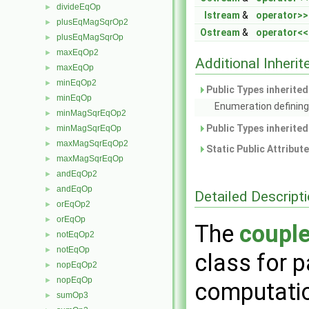
divideEqOp
►
Istream
&
operator>>
plusEqMagSqrOp2
►
Ostream
&
operator<<
plusEqMagSqrOp
►
maxEqOp2
►
Additional Inher
maxEqOp
►
minEqOp2
►
Public Types inherite
minEqOp
►
Enumeration defining
minMagSqrEqOp2
►
Public Types inherite
minMagSqrEqOp
►
maxMagSqrEqOp2
►
Static Public Attribut
maxMagSqrEqOp
►
andEqOp2
►
andEqOp
►
Detailed Descript
orEqOp2
►
orEqOp
►
The
coupl
notEqOp2
►
notEqOp
►
class for p
nopEqOp2
►
nopEqOp
►
computatio
sumOp3
►