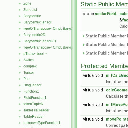
Static Public Me
Zone
►
ZoneList
►
static
scalarField
calc
Barycentric
►
&
fa
BarycentricTensor
►
Calc
typeOfTranspose< Cmpt, BarycentricTensor< Cmpt > >
►
Barycentric2D
►
Static Public Member 
BarycentricTensor2D
►
Static Public Member 
typeOfTranspose< Cmpt, BarycentricTensor2D< Cmpt > >
►
Static Public Member 
pTraits< bool >
►
Switch
►
Protected Membe
complex
►
Tensor
►
virtual void
initCalcGe
Pair
►
Initialise t
DiagTensor
►
virtual void
calcGeome
Function1
►
Calculate t
FieldFunction1
►
tokenTupleN
virtual void
initMovePo
►
TableFileReader
Initialise t
►
TableReader
►
virtual void
movePoint
unknownTypeFunction1
►
Correct pat