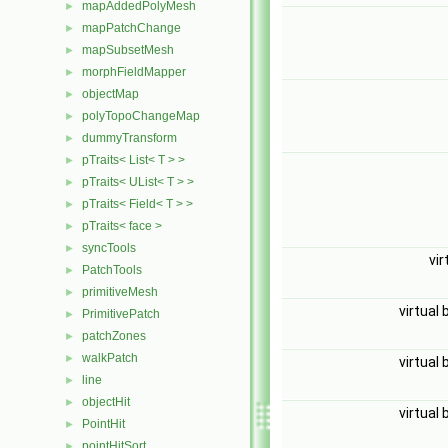
mapAddedPolyMesh
►
mapPatchChange
►
mapSubsetMesh
►
morphFieldMapper
►
objectMap
►
polyTopoChangeMap
►
dummyTransform
►
pTraits< List< T > >
►
pTraits< UList< T > >
►
pTraits< Field< T > >
►
pTraits< face >
►
syncTools
►
vir
PatchTools
►
primitiveMesh
►
virtual 
PrimitivePatch
►
patchZones
►
walkPatch
►
virtual 
line
►
objectHit
►
virtual 
PointHit
►
pointHitSort
►