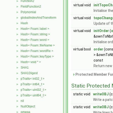
Function2
►
virtual void
initTopoC
FieldFunction2
►
Initialise t
Polynomial
►
virtual void
topoChang
globalIndexAndTransform
►
Update of t
Hash
►
Hash< Foam::label >
►
virtual void
initOrder
(
Hash< Foam::string >
►
&ownToNbrD
Hash< Foam::word >
►
Initialise or
Hash< Foam::fileName >
►
virtual bool
order
(con
Hash< Foam::wordRe >
►
> &ownToNb
Hash< Foam::keyType >
►
const
Hash< void * >
►
Return new 
SHA1
►
SHA1Digest
►
Protected Member Fun
pTraits< int32_t >
►
pTraits< int64_t >
Static Protected
►
pTraits< uint32_t >
►
static void
writeOBJ
(c
pTraits< uint64_t >
►
Write a pat
nil
►
NullObject
static void
writeOBJ
(c
►
omega
Write lines 
►