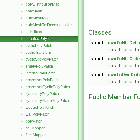
polyDistributionMap
►
polyMesh
►
polyMeshMap
►
polyMeshTetDecomposition
►
Classes
tetIndices
►
coupledPolyPatch
►
struct
ownToNbrDebu
cyclicPolyPatch
►
Data to pass fro
cyclicTransform
►
struct
ownToNbrOrde
cyclicSlipPolyPatch
►
Data to pass fro
emptyPolyPatch
►
internalPolyPatch
►
struct
ownToOwnOrde
processorPolyPatch
►
Data to pass fr
processorCyclicPolyPatch
►
symmetryPolyPatch
►
Public Member Fu
symmetryPlanePolyPatch
►
wedgePolyPatch
►
wallPolyPatch
►
polyPatch
►
cellMapper
►
faceMapper
►