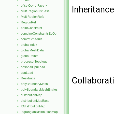
triFace
►
offsetOp< triFace >
►
Inheritanc
MultiRegionListBase
►
MultiRegionRefs
►
RegionRef
►
pointConstraint
►
combineConstraintsEqOp
►
commSchedule
►
globalIndex
►
globalMeshData
►
globalPoints
►
processorTopology
►
optionalCpuLoad
►
cpuLoad
►
Collaborat
Residuals
►
polyBoundaryMesh
►
polyBoundaryMeshEntries
►
distributionMap
►
distributionMapBase
►
IOdistributionMap
►
lagrangianDistributionMap
►