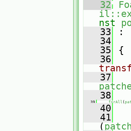
   32
Fo
il::e
nst
p
   33
 :
   34
   
   35
 {
   36
trans
   37
patch
   38
   39
forAll
(
pa
   40
   
   41
(
patc