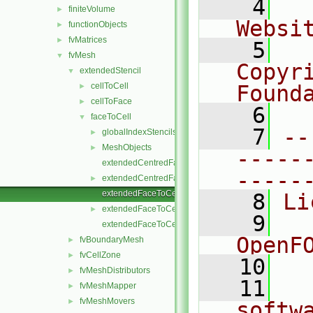
    4
  
finiteVolume
►
Websi
functionObjects
►
fvMatrices
►
    5
  
fvMesh
▼
Copyr
extendedStencil
▼
cellToCell
Found
►
cellToFace
►
    6
  
faceToCell
▼
    7
--
globalIndexStencils
►
MeshObjects
►
-----
extendedCentredFaceToCellStencil.C
-----
extendedCentredFaceToCellStencil.H
►
extendedFaceToCellStencil.C
    8
Li
extendedFaceToCellStencil.H
►
    9
  
extendedFaceToCellStencilTemplates.C
OpenF
fvBoundaryMesh
►
fvCellZone
►
   10
fvMeshDistributors
►
   11
  
fvMeshMapper
►
fvMeshMovers
►
softw