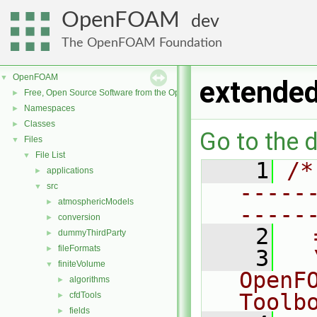
OpenFOAM
dev
The OpenFOAM Foundation
OpenFOAM
▼
extended
Free, Open Source Software from the OpenFOAM Foundation
►
Namespaces
►
Classes
►
Go to the d
Files
▼
File List
▼
    1
/*
applications
►
-----
src
▼
atmosphericModels
►
-----
conversion
►
    2
  
dummyThirdParty
►
fileFormats
►
    3
  
finiteVolume
▼
OpenF
algorithms
►
Toolb
cfdTools
►
fields
►