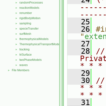
randomProcesses
►
-----
reactionModels
►
-----
renumber
►
rigidBodyMotion
►
   25
sampling
►
   26
#i
specieTransfer
►
surfMesh
"
exte
►
thermophysicalModels
►
   27
ThermophysicalTransportModels
►
   28
//
tracking
►
triSurface
►
Priva
twoPhaseModels
►
* * *
waves
►
File Members
►
   29
   30
//
* * *
* * *
   31