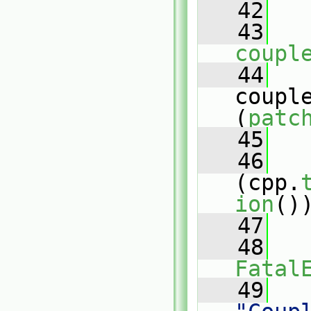
   42
   
   43
coupl
   44
   
coupl
(
patc
   45
   46
(cpp.
ion
()
   47
   
   48
Fatal
   49