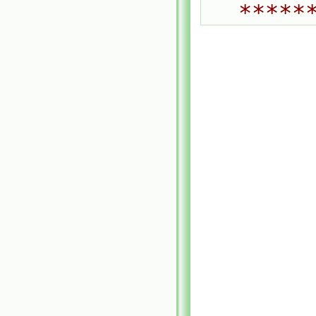
*****