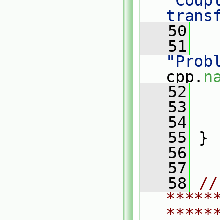
"Coupl
trans
   50
   
   51
"Prob
cpp.
n
   52
   
   53
   
   54
   
   55
 }
   56
   57
   58
// 
*****
*****