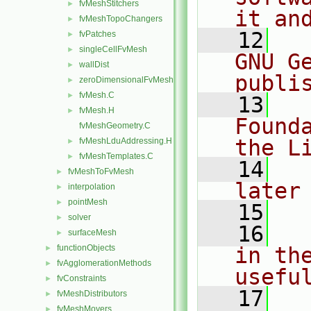
fvMeshStitchers
►
it an
fvMeshTopoChangers
►
   12
  
fvPatches
►
singleCellFvMesh
►
GNU G
wallDist
►
publi
zeroDimensionalFvMesh
►
fvMesh.C
►
   13
  
fvMesh.H
►
Found
fvMeshGeometry.C
the L
fvMeshLduAddressing.H
►
fvMeshTemplates.C
►
   14
  
fvMeshToFvMesh
►
later
interpolation
►
pointMesh
►
   15
solver
►
   16
  
surfaceMesh
►
functionObjects
in the
►
fvAgglomerationMethods
►
usefu
fvConstraints
►
   17
  
fvMeshDistributors
►
fvMeshMovers
►