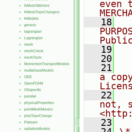
even 
fvMeshStitchers
►
MERCH
fvMeshTopoChangers
►
fvModels
►
   18
  
generic
►
PURPO
lagrangian
►
Publi
Lagrangian
►
mesh
►
   19
  
meshCheck
►
   20
meshTools
►
MomentumTransportModels
►
   21
  
multiphaseModels
►
a cop
ODE
►
Licen
OpenFOAM
►
OSspecific
►
   22
  
parallel
►
not, s
physicalProperties
►
pointMeshMovers
►
<http
polyTopoChange
►
   23
Pstream
►
   24
\*
radiationModels
►