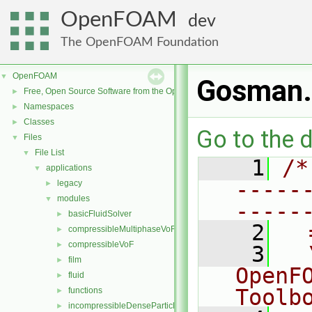
OpenFOAM
dev
The OpenFOAM Foundation
OpenFOAM
▼
Gosman
Free, Open Source Software from the OpenFOAM Foundation
►
Namespaces
►
Classes
►
Go to the d
Files
▼
File List
▼
    1
/*
applications
▼
-----
legacy
►
modules
▼
-----
basicFluidSolver
►
    2
  
compressibleMultiphaseVoF
►
compressibleVoF
►
    3
  
film
►
OpenF
fluid
►
Toolb
functions
►
incompressibleDenseParticleFluid
►