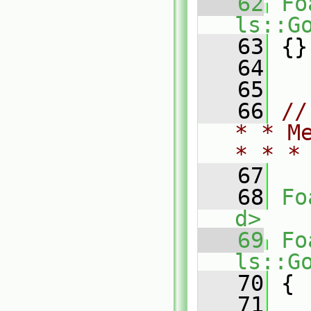
   62
Fo
ls::G
   63
 {}
   64
   65
   66
//
* * M
* * *
   67
   68
Fo
d>
   69
Fo
ls::G
   70
{
   71