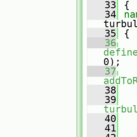
   33
 {
   34
turbu
   35
 {
   36
defin
0);
   37
addTo
   38
   
   39
turbu
   40
   41