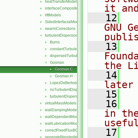
heatTransferModels
►
it an
interfaceCompositionModels
►
   12
  
liftModels
►
SidedInterfacialModel
►
GNU G
swarmCorrections
►
publi
turbulentDispersionModels
▼
Burns
►
   13
  
constantTurbulentDispersionCoefficient
►
Found
dispersedTurbulentDispersionModel
►
the L
Gosman
▼
Gosman.C
►
   14
  
Gosman.H
►
later
LopezDeBertodano
►
noTurbulentDispersion
►
   15
turbulentDispersionModel
►
   16
  
virtualMassModels
►
wallDampingModels
in the
►
wallDependentModel
►
usefu
wallLubricationModels
►
   17
  
correctFixedFluxBCs.H
►
generateBlendedInterfacialModels.H
►