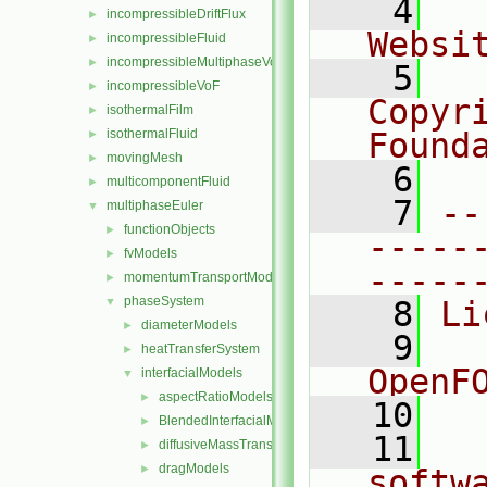
    4
  
incompressibleDriftFlux
►
Websi
incompressibleFluid
►
incompressibleMultiphaseVoF
►
    5
  
incompressibleVoF
►
Copyr
isothermalFilm
►
isothermalFluid
Found
►
movingMesh
►
    6
  
multicomponentFluid
►
    7
--
multiphaseEuler
▼
functionObjects
►
-----
fvModels
►
-----
momentumTransportModels
►
phaseSystem
▼
    8
Li
diameterModels
►
    9
  
heatTransferSystem
►
OpenF
interfacialModels
▼
aspectRatioModels
►
   10
BlendedInterfacialModel
►
   11
  
diffusiveMassTransferModels
►
dragModels
►
softw