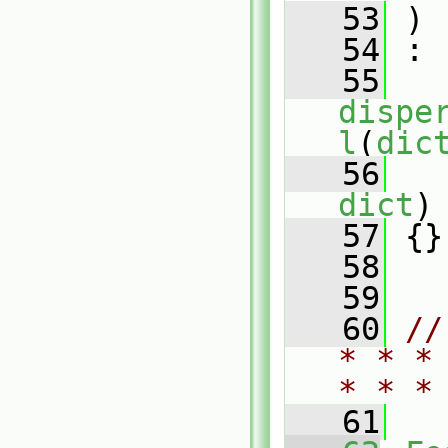
   53
 )
   54
 :
   55
dispe
l
(
dic
   56
   
dict
)
   57
 {}
   58
   59
   60
//
* * *
* * *
   61