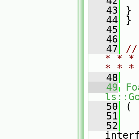
   42
   
   43
 }
   44
 }
   45
   46
   47
//
* * *
* * *
   48
   49
Fo
ls::G
   50
 (
   51
   52
inter