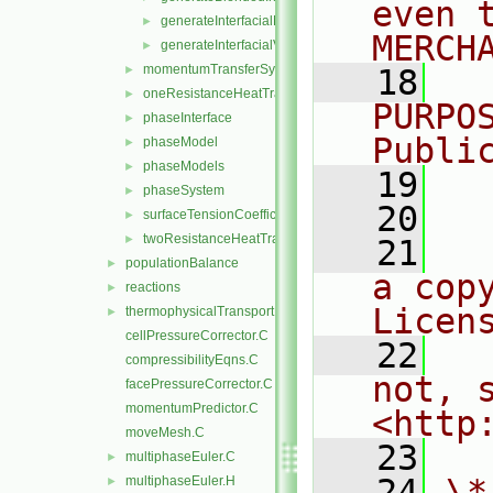
even 
generateInterfacialModels.H
►
MERCH
generateInterfacialValues.H
►
momentumTransferSystem
►
   18
  
oneResistanceHeatTransfer
►
PURPO
phaseInterface
►
Publi
phaseModel
►
phaseModels
►
   19
  
phaseSystem
►
   20
surfaceTensionCoefficientModels
►
twoResistanceHeatTransfer
►
   21
  
populationBalance
►
a cop
reactions
►
Licen
thermophysicalTransportModels
►
cellPressureCorrector.C
   22
  
compressibilityEqns.C
not, s
facePressureCorrector.C
momentumPredictor.C
<http
moveMesh.C
   23
multiphaseEuler.C
►
   24
\*
multiphaseEuler.H
►