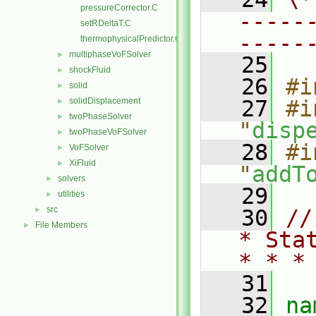
pressureCorrector.C
-----
setRDeltaT.C
-----
thermophysicalPredictor.C
multiphaseVoFSolver
►
   25
shockFluid
►
   26
#i
solid
►
solidDisplacement
   27
#i
►
twoPhaseSolver
►
"
disp
twoPhaseVoFSolver
►
   28
#i
VoFSolver
►
XiFluid
►
"
addT
solvers
►
   29
utilities
►
src
►
   30
//
File Members
►
* Sta
* * *
   31
   32
na