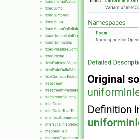
class
uniformInletOut
fixedInternalValue
►
Variant of inletO
fixedJump
►
fixedJumpAMI
►
Namespaces
fixedMean
►
fixedMeanOutletInlet
►
Foam
fixedNormalInletOutletVelocity
►
Namespace for Ope
fixedNormalSlip
►
fixedPressureCompressibleDensity
►
fixedProfile
►
Detailed Descript
flowRateInletVelocity
►
flowRateOutletVelocity
►
Original so
fluxCorrectedVelocity
►
freestream
►
uniformInl
freestreamPressure
►
freestreamVelocity
►
inletOutlet
►
Definition i
inletOutletTotalTemperature
►
interfaceCompression
►
uniformInl
interstitialInletVelocity
►
mappedField
►
mappedFixedInternalValue
►