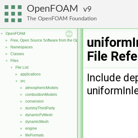
OpenFOAM
9
The OpenFOAM Foundation
OpenFOAM
▼
uniformI
Free, Open Source Software from the OpenFOAM Foundation
►
Namespaces
►
File Ref
Classes
►
Files
▼
File List
▼
Include de
applications
►
src
▼
uniformInl
atmosphericModels
►
combustionModels
►
conversion
►
dummyThirdParty
►
dynamicFvMesh
►
dynamicMesh
►
engine
►
fileFormats
►