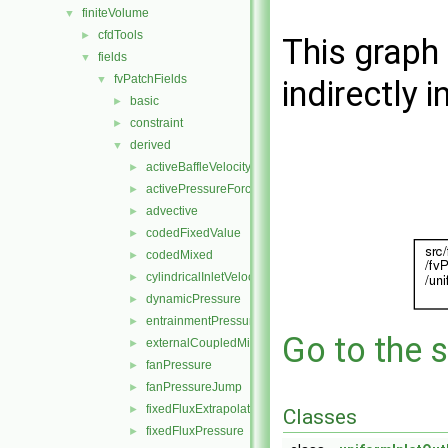
finiteVolume
▼
cfdTools
►
This graph 
fields
▼
fvPatchFields
▼
indirectly i
basic
►
constraint
►
derived
▼
activeBaffleVelocity
►
activePressureForceBaffleVelocity
►
advective
►
codedFixedValue
►
codedMixed
►
cylindricalInletVelocity
►
dynamicPressure
►
entrainmentPressure
►
Go to the s
externalCoupledMixed
►
fanPressure
►
fanPressureJump
►
fixedFluxExtrapolatedPressure
►
Classes
fixedFluxPressure
►