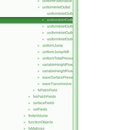
uniformFixedValue
►
uniformInletOutlet
▼
uniformInletOutletFvPatchField.C
uniformInletOutletFvPatchField.H
►
uniformInletOutletFvPatchFields.C
►
uniformInletOutletFvPatchFields.H
►
uniformInletOutletFvPatchFieldsFwd.H
►
uniformJump
►
uniformJumpAMI
►
uniformTotalPressure
►
variableHeightFlowRate
►
variableHeightFlowRateInletVelocity
►
waveSurfacePressure
►
waveTransmissive
►
fvPatchField
►
fvsPatchFields
►
surfaceFields
►
volFields
►
finiteVolume
►
functionObjects
►
fvMatrices
►