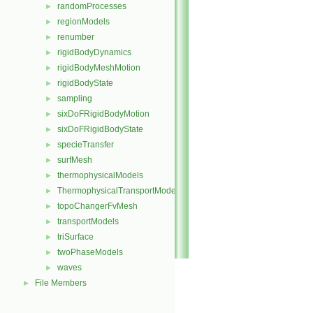
randomProcesses
►
regionModels
►
renumber
►
rigidBodyDynamics
►
rigidBodyMeshMotion
►
rigidBodyState
►
sampling
►
sixDoFRigidBodyMotion
►
sixDoFRigidBodyState
►
specieTransfer
►
surfMesh
►
thermophysicalModels
►
ThermophysicalTransportModels
►
topoChangerFvMesh
►
transportModels
►
triSurface
►
twoPhaseModels
►
waves
►
File Members
►