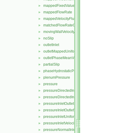
mappedFixedValue
►
mappedFlowRate
►
mappedVelocityFluxFixedValue
►
matchedFlowRateOutletVelocity
►
movingWallVelocity
►
noSlip
►
outletInlet
►
outletMappedUniformInlet
►
outletPhaseMeanVelocity
►
partialSlip
►
phaseHydrostaticPressure
►
plenumPressure
►
pressure
►
pressureDirectedInletOutletVelocity
►
pressureDirectedInletVelocity
►
pressureInletOutletParSlipVelocity
►
pressureInletOutletVelocity
►
pressureInletUniformVelocity
►
pressureInletVelocity
►
pressureNormalInletOutletVelocity
►