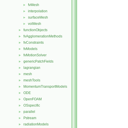
fvMesh
►
interpolation
►
surfaceMesh
►
volMesh
►
functionObjects
►
fvAgglomerationMethods
►
fvConstraints
►
fvModels
►
fvMotionSolver
►
genericPatchFields
►
lagrangian
►
mesh
►
meshTools
►
MomentumTransportModels
►
ODE
►
OpenFOAM
►
OSspecific
►
parallel
►
Pstream
►
radiationModels
►