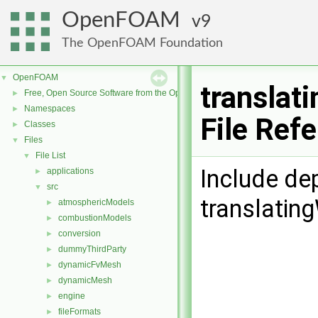
OpenFOAM
9
The OpenFOAM Foundation
OpenFOAM
▼
translat
Free, Open Source Software from the OpenFOAM Foundation
►
Namespaces
►
File Ref
Classes
►
Files
▼
File List
▼
Include de
applications
►
src
▼
translatin
atmosphericModels
►
combustionModels
►
conversion
►
dummyThirdParty
►
dynamicFvMesh
►
dynamicMesh
►
engine
►
fileFormats
►