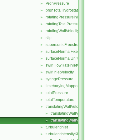
PrghPressure
►
prghTotalHydrostaticPressure
►
rotatingPressureInletOutletVelocity
►
rotatingTotalPressure
►
rotatingWallVelocity
►
slip
►
supersonicFreestream
►
surfaceNormalFixedValue
►
surfaceNormalUniformFixedValue
►
swirlFlowRateInletVelocity
►
swirlInletVelocity
►
syringePressure
►
timeVaryingMappedFixedValue
►
totalPressure
►
totalTemperature
►
translatingWallVelocity
▼
translatingWallVelocityFvPatchVectorField.C
►
translatingWallVelocityFvPatchVectorField.H
►
turbulentInlet
►
turbulentIntensityKineticEnergyInlet
►