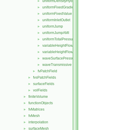
uniformDensityHydrostaticPressure
►
uniformFixedGradient
►
uniformFixedValue
►
uniformInletOutlet
►
uniformJump
►
uniformJumpAMI
►
uniformTotalPressure
►
variableHeightFlowRate
►
variableHeightFlowRateInletVelocity
►
waveSurfacePressure
►
waveTransmissive
►
fvPatchField
►
fvsPatchFields
►
surfaceFields
►
volFields
►
finiteVolume
►
functionObjects
►
fvMatrices
►
fvMesh
►
interpolation
►
surfaceMesh
►