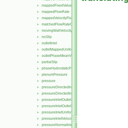
mappedFixedValue
►
mappedFlowRate
►
mappedVelocityFluxFixedValue
►
matchedFlowRateOutletVelocity
►
movingWallVelocity
►
noSlip
►
outletInlet
►
outletMappedUniformInlet
►
outletPhaseMeanVelocity
►
partialSlip
►
phaseHydrostaticPressure
►
plenumPressure
►
pressure
►
pressureDirectedInletOutletVelocity
►
pressureDirectedInletVelocity
►
pressureInletOutletParSlipVelocity
►
pressureInletOutletVelocity
►
pressureInletUniformVelocity
►
pressureInletVelocity
►
pressureNormalInletOutletVelocity
►