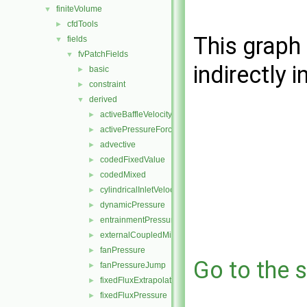
finiteVolume
▼
cfdTools
►
This graph 
fields
▼
fvPatchFields
▼
indirectly i
basic
►
constraint
►
derived
▼
activeBaffleVelocity
►
activePressureForceBaffleVelocity
►
advective
►
codedFixedValue
►
codedMixed
►
cylindricalInletVelocity
►
dynamicPressure
►
entrainmentPressure
►
externalCoupledMixed
►
fanPressure
►
Go to the s
fanPressureJump
►
fixedFluxExtrapolatedPressure
►
fixedFluxPressure
►