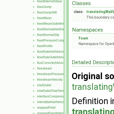
fixedInternalValue
►
Classes
fixedJump
►
class
translatingWall
fixedJumpAMI
►
This boundary con
fixedMean
►
fixedMeanOutletInlet
►
Namespaces
fixedNormalInletOutletVelocity
►
fixedNormalSlip
►
Foam
fixedPressureCompressibleDensity
►
Namespace for Ope
fixedProfile
►
flowRateInletVelocity
►
flowRateOutletVelocity
►
Detailed Descript
fluxCorrectedVelocity
►
freestream
►
Original so
freestreamPressure
►
freestreamVelocity
►
translatin
inletOutlet
►
inletOutletTotalTemperature
►
interfaceCompression
►
Definition i
interstitialInletVelocity
►
mappedField
►
translatin
mappedFixedInternalValue
►