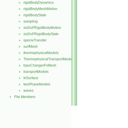
rigidBodyDynamics
►
rigidBodyMeshMotion
►
rigidBodyState
►
sampling
►
sixDoFRigidBodyMotion
►
sixDoFRigidBodyState
►
specieTransfer
►
surfMesh
►
thermophysicalModels
►
ThermophysicalTransportModels
►
topoChangerFvMesh
►
transportModels
►
triSurface
►
twoPhaseModels
►
waves
►
File Members
►