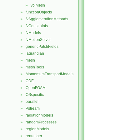
volMesh
►
functionObjects
►
fvAgglomerationMethods
►
fvConstraints
►
fvModels
►
fvMotionSolver
►
genericPatchFields
►
lagrangian
►
mesh
►
meshTools
►
MomentumTransportModels
►
ODE
►
OpenFOAM
►
OSspecific
►
parallel
►
Pstream
►
radiationModels
►
randomProcesses
►
regionModels
►
renumber
►