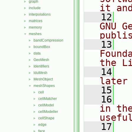
graph
►
it an
include
►
   12
  
interpolations
►
matrices
►
GNU G
memory
►
publi
meshes
▼
bandCompression
►
   13
  
boundBox
►
Found
data
►
the L
GeoMesh
►
Identifiers
►
   14
  
lduMesh
►
later
MeshObject
►
meshShapes
▼
   15
cell
►
   16
  
cellMatcher
►
cellModel
in the
►
cellModeller
►
usefu
cellShape
►
   17
  
edge
►
face
►