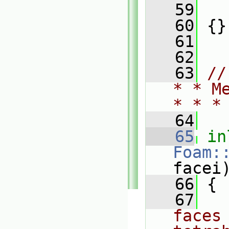
   59
   60
 {}
   61
   62
   63
//
* * M
* * *
   64
   65
in
Foam:
facei
   66
{
   67
faces