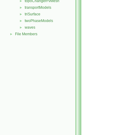
topoChangerFvMesh
►
transportModels
►
triSurface
►
twoPhaseModels
►
waves
►
File Members
►