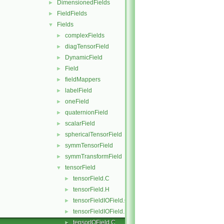
DimensionedFields
►
FieldFields
►
Fields
▼
complexFields
►
diagTensorField
►
DynamicField
►
Field
►
fieldMappers
►
labelField
►
oneField
►
quaternionField
►
scalarField
►
sphericalTensorField
►
symmTensorField
►
symmTransformField
►
tensorField
▼
tensorField.C
►
tensorField.H
►
tensorFieldIOField.C
►
tensorFieldIOField.H
►
tensorIOField.C
►