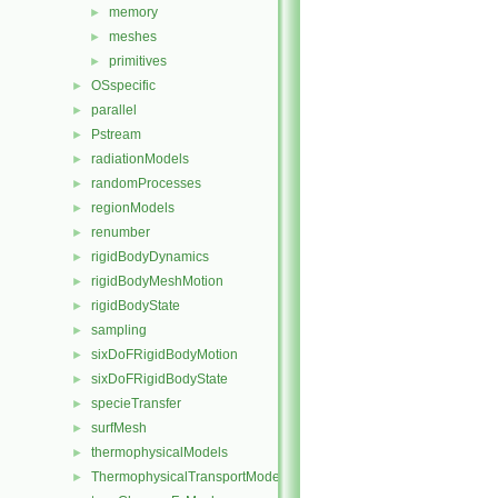
memory
►
meshes
►
primitives
►
OSspecific
►
parallel
►
Pstream
►
radiationModels
►
randomProcesses
►
regionModels
►
renumber
►
rigidBodyDynamics
►
rigidBodyMeshMotion
►
rigidBodyState
►
sampling
►
sixDoFRigidBodyMotion
►
sixDoFRigidBodyState
►
specieTransfer
►
surfMesh
►
thermophysicalModels
►
ThermophysicalTransportModels
►