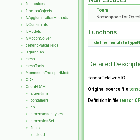
finiteVolume
►
Foam
functionObjects
►
Namespace for Ope
fvAgglomerationMethods
►
fvConstraints
►
Functions
fvModels
►
fvMotionSolver
►
defineTemplateTyp
genericPatchFields
►
lagrangian
►
mesh
►
Detailed Descript
meshTools
►
MomentumTransportModels
►
tensorField with IO.
ODE
►
OpenFOAM
▼
Original source file
tenso
algorithms
►
Definition in file
tensorIOF
containers
►
db
►
dimensionedTypes
►
dimensionSet
►
fields
▼
cloud
►