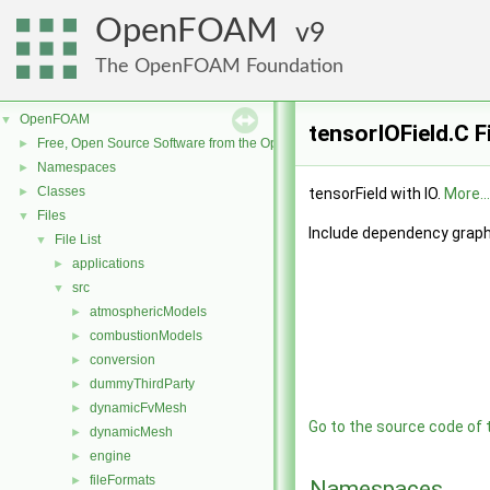
OpenFOAM
9
The OpenFOAM Foundation
OpenFOAM
▼
tensorIOField.C F
Free, Open Source Software from the OpenFOAM Foundation
►
Namespaces
►
Classes
►
tensorField with IO.
More...
Files
▼
Include dependency graph 
File List
▼
applications
►
src
▼
atmosphericModels
►
combustionModels
►
conversion
►
dummyThirdParty
►
dynamicFvMesh
►
Go to the source code of th
dynamicMesh
►
engine
►
fileFormats
►
Namespaces