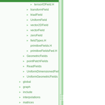
tensorIOField.H
►
transformField
►
triadField
►
UniformField
►
vector2DField
►
vectorField
►
zeroField
►
fieldTypes.H
►
primitiveFields.H
primitiveFieldsFwd.H
►
GeometricFields
►
pointPatchFields
►
ReadFields
►
UniformDimensionedFields
►
UniformGeometricFields
►
global
►
graph
►
include
►
interpolations
►
matrices
►