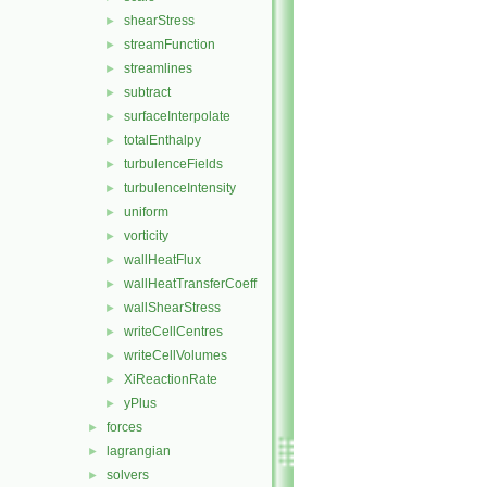
shearStress
►
streamFunction
►
streamlines
►
subtract
►
surfaceInterpolate
►
totalEnthalpy
►
turbulenceFields
►
turbulenceIntensity
►
uniform
►
vorticity
►
wallHeatFlux
►
wallHeatTransferCoeff
►
wallShearStress
►
writeCellCentres
►
writeCellVolumes
►
XiReactionRate
►
yPlus
►
forces
►
lagrangian
►
solvers
►