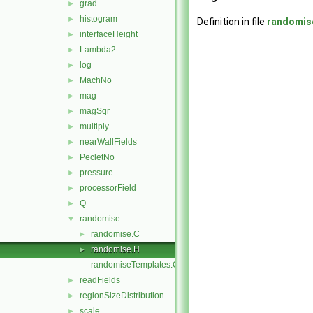
grad
►
histogram
►
Definition in file
randomis
interfaceHeight
►
Lambda2
►
log
►
MachNo
►
mag
►
magSqr
►
multiply
►
nearWallFields
►
PecletNo
►
pressure
►
processorField
►
Q
►
randomise
▼
randomise.C
►
randomise.H
►
randomiseTemplates.C
readFields
►
regionSizeDistribution
►
scale
►