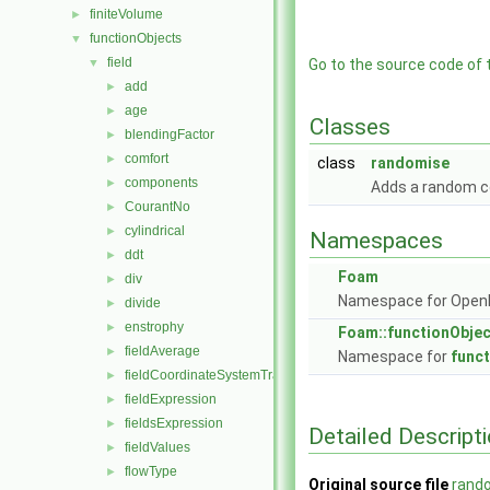
finiteVolume
►
functionObjects
▼
field
▼
Go to the source code of th
add
►
age
►
Classes
blendingFactor
►
comfort
►
class
randomise
components
►
Adds a random co
CourantNo
►
cylindrical
►
Namespaces
ddt
►
Foam
div
►
Namespace for Ope
divide
►
enstrophy
►
Foam::functionObje
fieldAverage
►
Namespace for
func
fieldCoordinateSystemTransform
►
fieldExpression
►
fieldsExpression
►
Detailed Descript
fieldValues
►
flowType
►
Original source file
rand