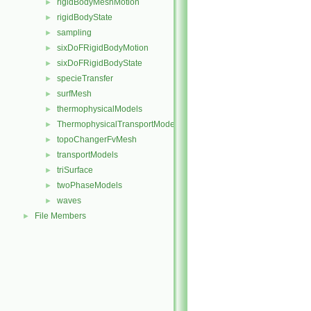
rigidBodyMeshMotion
►
rigidBodyState
►
sampling
►
sixDoFRigidBodyMotion
►
sixDoFRigidBodyState
►
specieTransfer
►
surfMesh
►
thermophysicalModels
►
ThermophysicalTransportModels
►
topoChangerFvMesh
►
transportModels
►
triSurface
►
twoPhaseModels
►
waves
►
File Members
►