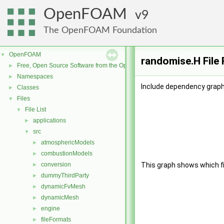
OpenFOAM
9
The OpenFOAM Foundation
OpenFOAM
▼
randomise.H File
Free, Open Source Software from the OpenFOAM Foundation
►
Namespaces
►
Include dependency graph
Classes
►
Files
▼
File List
▼
applications
►
src
▼
atmosphericModels
►
combustionModels
►
conversion
This graph shows which file
►
dummyThirdParty
►
dynamicFvMesh
►
dynamicMesh
►
engine
►
fileFormats
►