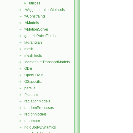
utilities
►
fvAgglomerationMethods
►
fvConstraints
►
fvModels
►
fvMotionSolver
►
genericPatchFields
►
lagrangian
►
mesh
►
meshTools
►
MomentumTransportModels
►
ODE
►
OpenFOAM
►
OSspecific
►
parallel
►
Pstream
►
radiationModels
►
randomProcesses
►
regionModels
►
renumber
►
rigidBodyDynamics
►