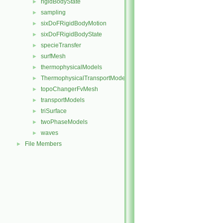
rigidBodyState
►
sampling
►
sixDoFRigidBodyMotion
►
sixDoFRigidBodyState
►
specieTransfer
►
surfMesh
►
thermophysicalModels
►
ThermophysicalTransportModels
►
topoChangerFvMesh
►
transportModels
►
triSurface
►
twoPhaseModels
►
waves
►
File Members
►