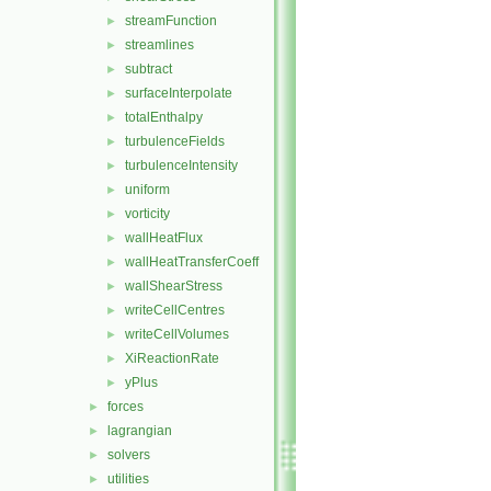
streamFunction
►
streamlines
►
subtract
►
surfaceInterpolate
►
totalEnthalpy
►
turbulenceFields
►
turbulenceIntensity
►
uniform
►
vorticity
►
wallHeatFlux
►
wallHeatTransferCoeff
►
wallShearStress
►
writeCellCentres
►
writeCellVolumes
►
XiReactionRate
►
yPlus
►
forces
►
lagrangian
►
solvers
►
utilities
►