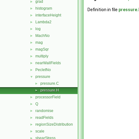
grad
►
histogram
►
Definition in file
pressure
interfaceHeight
►
Lambda2
►
log
►
MachNo
►
mag
►
magSqr
►
multiply
►
nearWallFields
►
PecletNo
►
pressure
▼
pressure.C
►
pressure.H
►
processorField
►
Q
►
randomise
►
readFields
►
regionSizeDistribution
►
scale
►
shearStress
►