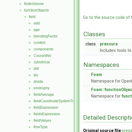
finiteVolume
►
functionObjects
▼
field
▼
Go to the source code of th
add
►
age
►
Classes
blendingFactor
►
comfort
►
class
pressure
components
►
Includes tools t
CourantNo
►
cylindrical
►
Namespaces
ddt
►
Foam
div
►
Namespace for Ope
divide
►
enstrophy
►
Foam::functionObje
fieldAverage
►
Namespace for
func
fieldCoordinateSystemTransform
►
fieldExpression
►
fieldsExpression
►
Detailed Descript
fieldValues
►
flowType
►
Original source file
press