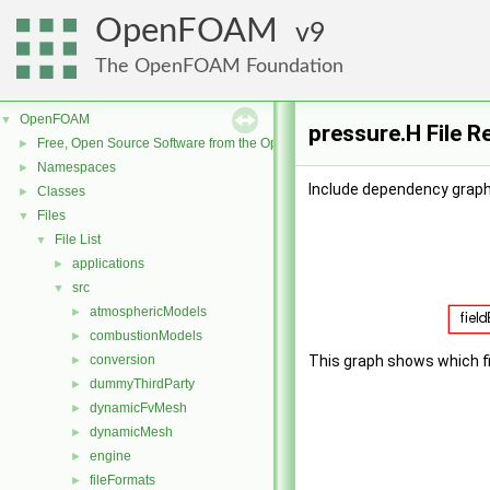
OpenFOAM
9
The OpenFOAM Foundation
OpenFOAM
▼
pressure.H File R
Free, Open Source Software from the OpenFOAM Foundation
►
Namespaces
►
Include dependency graph
Classes
►
Files
▼
File List
▼
applications
►
src
▼
atmosphericModels
►
combustionModels
►
conversion
This graph shows which file
►
dummyThirdParty
►
dynamicFvMesh
►
dynamicMesh
►
engine
►
fileFormats
►