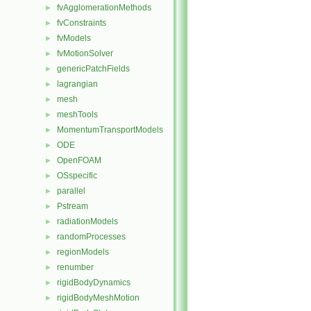
fvAgglomerationMethods
►
fvConstraints
►
fvModels
►
fvMotionSolver
►
genericPatchFields
►
lagrangian
►
mesh
►
meshTools
►
MomentumTransportModels
►
ODE
►
OpenFOAM
►
OSspecific
►
parallel
►
Pstream
►
radiationModels
►
randomProcesses
►
regionModels
►
renumber
►
rigidBodyDynamics
►
rigidBodyMeshMotion
►