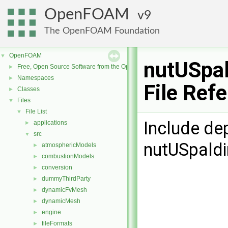
OpenFOAM
9
The OpenFOAM Foundation
OpenFOAM
▼
nutUSpal
Free, Open Source Software from the OpenFOAM Foundation
►
Namespaces
►
File Ref
Classes
►
Files
▼
File List
▼
Include de
applications
►
src
▼
nutUSpaldi
atmosphericModels
►
combustionModels
►
conversion
►
dummyThirdParty
►
dynamicFvMesh
►
dynamicMesh
►
engine
►
fileFormats
►