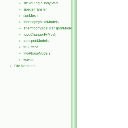
sixDoFRigidBodyState
►
specieTransfer
►
surfMesh
►
thermophysicalModels
►
ThermophysicalTransportModels
►
topoChangerFvMesh
►
transportModels
►
triSurface
►
twoPhaseModels
►
waves
►
File Members
►