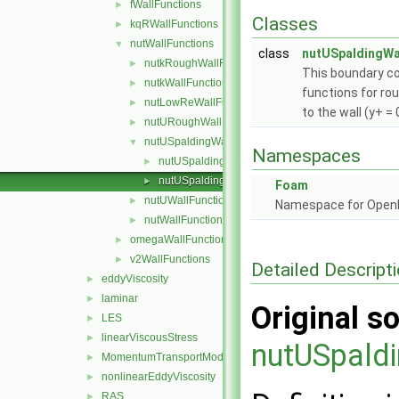
fWallFunctions
►
Classes
kqRWallFunctions
►
nutWallFunctions
▼
class
nutUSpaldingWa
nutkRoughWallFunction
►
This boundary co
nutkWallFunction
►
functions for rou
nutLowReWallFunction
►
to the wall (y+ = 
nutURoughWallFunction
►
nutUSpaldingWallFunction
▼
Namespaces
nutUSpaldingWallFunctionFvPatchScalarField.C
►
nutUSpaldingWallFunctionFvPatchScalarField.H
►
Foam
nutUWallFunction
►
Namespace for Ope
nutWallFunction
►
omegaWallFunctions
►
v2WallFunctions
►
Detailed Descript
eddyViscosity
►
laminar
►
Original so
LES
►
linearViscousStress
►
nutUSpaldi
MomentumTransportModel
►
nonlinearEddyViscosity
►
RAS
►