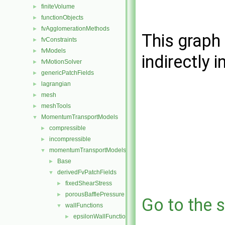
finiteVolume
►
functionObjects
►
fvAgglomerationMethods
►
This graph 
fvConstraints
►
fvModels
►
indirectly i
fvMotionSolver
►
genericPatchFields
►
lagrangian
►
mesh
►
meshTools
►
MomentumTransportModels
▼
compressible
►
incompressible
►
momentumTransportModels
▼
Base
►
derivedFvPatchFields
▼
fixedShearStress
►
porousBafflePressure
►
Go to the s
wallFunctions
▼
epsilonWallFunctions
►