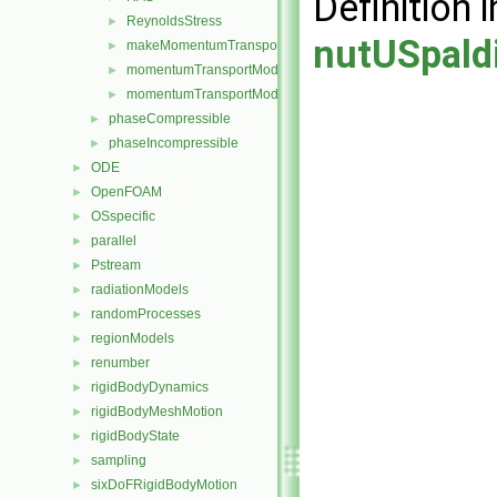
Definition i
ReynoldsStress
►
nutUSpald
makeMomentumTransportModel.H
►
momentumTransportModel.C
►
momentumTransportModel.H
►
phaseCompressible
►
phaseIncompressible
►
ODE
►
OpenFOAM
►
OSspecific
►
parallel
►
Pstream
►
radiationModels
►
randomProcesses
►
regionModels
►
renumber
►
rigidBodyDynamics
►
rigidBodyMeshMotion
►
rigidBodyState
►
sampling
►
sixDoFRigidBodyMotion
►