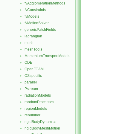
fvAgglomerationMethods
►
fvConstraints
►
fvModels
►
fvMotionSolver
►
genericPatchFields
►
lagrangian
►
mesh
►
meshTools
►
MomentumTransportModels
►
ODE
►
OpenFOAM
►
OSspecific
►
parallel
►
Pstream
►
radiationModels
►
randomProcesses
►
regionModels
►
renumber
►
rigidBodyDynamics
►
rigidBodyMeshMotion
►