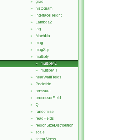
grad
►
histogram
►
interfaceHeight
►
Lambda2
►
log
►
MachNo
►
mag
►
magSqr
►
multiply
▼
multiply.C
►
multiply.H
►
nearWallFields
►
PecletNo
►
pressure
►
processorField
►
Q
►
randomise
►
readFields
►
regionSizeDistribution
►
scale
►
shearStress
►