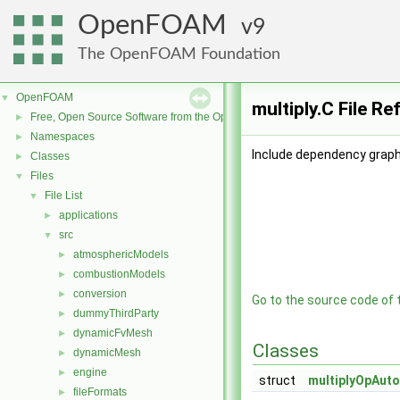
OpenFOAM
9
The OpenFOAM Foundation
OpenFOAM
▼
multiply.C File R
Free, Open Source Software from the OpenFOAM Foundation
►
Namespaces
►
Include dependency graph 
Classes
►
Files
▼
File List
▼
applications
►
src
▼
atmosphericModels
►
combustionModels
►
conversion
►
Go to the source code of th
dummyThirdParty
►
dynamicFvMesh
►
Classes
dynamicMesh
►
engine
►
struct
multiplyOpAuto<
fileFormats
►