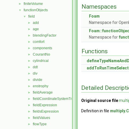
finiteVolume
►
Namespaces
functionObjects
▼
Foam
field
▼
Namespace for Ope
add
►
age
►
Foam::functionObje
blendingFactor
►
Namespace for
func
comfort
►
components
►
Functions
CourantNo
►
defineTypeNameAnd
cylindrical
►
ddt
►
addToRunTimeSelect
div
►
divide
►
enstrophy
Detailed Descript
►
fieldAverage
►
fieldCoordinateSystemTransform
►
Original source file
multi
fieldExpression
►
Definition in file
multiply.C
fieldsExpression
►
fieldValues
►
flowType
►