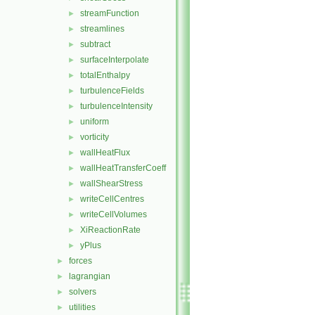
streamFunction
►
streamlines
►
subtract
►
surfaceInterpolate
►
totalEnthalpy
►
turbulenceFields
►
turbulenceIntensity
►
uniform
►
vorticity
►
wallHeatFlux
►
wallHeatTransferCoeff
►
wallShearStress
►
writeCellCentres
►
writeCellVolumes
►
XiReactionRate
►
yPlus
►
forces
►
lagrangian
►
solvers
►
utilities
►