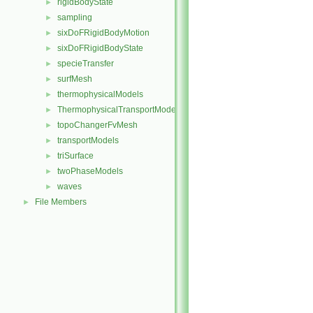
rigidBodyState
►
sampling
►
sixDoFRigidBodyMotion
►
sixDoFRigidBodyState
►
specieTransfer
►
surfMesh
►
thermophysicalModels
►
ThermophysicalTransportModels
►
topoChangerFvMesh
►
transportModels
►
triSurface
►
twoPhaseModels
►
waves
►
File Members
►