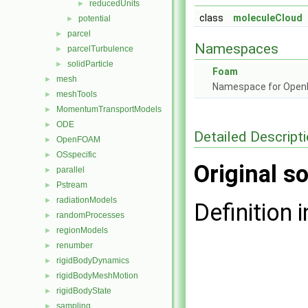
reducedUnits
►
class
moleculeCloud
potential
►
parcel
►
Namespaces
parcelTurbulence
►
solidParticle
►
Foam
mesh
►
Namespace for Ope
meshTools
►
MomentumTransportModels
►
ODE
►
Detailed Descript
OpenFOAM
►
OSspecific
►
Original so
parallel
►
Pstream
►
radiationModels
►
Definition i
randomProcesses
►
regionModels
►
renumber
►
rigidBodyDynamics
►
rigidBodyMeshMotion
►
rigidBodyState
►
sampling
►