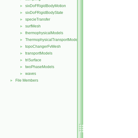
sixDoFRigidBodyMotion
►
sixDoFRigidBodyState
►
specieTransfer
►
surfMesh
►
thermophysicalModels
►
ThermophysicalTransportModels
►
topoChangerFvMesh
►
transportModels
►
triSurface
►
twoPhaseModels
►
waves
►
File Members
►