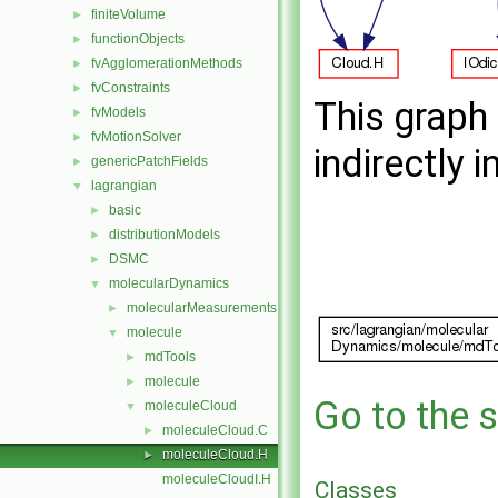
finiteVolume
►
functionObjects
►
fvAgglomerationMethods
►
fvConstraints
►
This graph 
fvModels
►
fvMotionSolver
►
indirectly i
genericPatchFields
►
lagrangian
▼
basic
►
distributionModels
►
DSMC
►
molecularDynamics
▼
molecularMeasurements
►
molecule
▼
mdTools
►
molecule
►
Go to the s
moleculeCloud
▼
moleculeCloud.C
►
moleculeCloud.H
►
moleculeCloudI.H
Classes