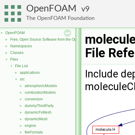
OpenFOAM
9
The OpenFOAM Foundation
OpenFOAM
▼
molecul
Free, Open Source Software from the OpenFOAM Foundation
►
Namespaces
►
File Ref
Classes
►
Files
▼
File List
▼
Include de
applications
►
src
▼
moleculeC
atmosphericModels
►
combustionModels
►
conversion
►
dummyThirdParty
►
dynamicFvMesh
►
dynamicMesh
►
engine
►
fileFormats
►