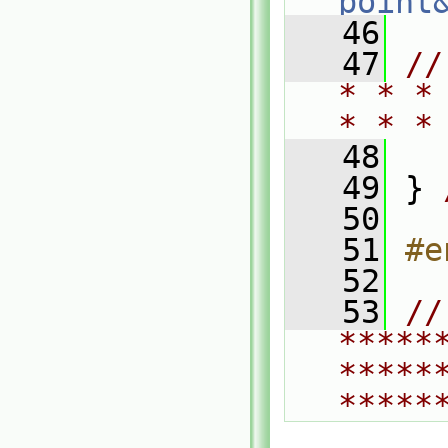
point
   46
   47
//
* * *
* * *
   48
   49
 } 
   50
   51
#e
   52
   53
// 
*****
*****
*****