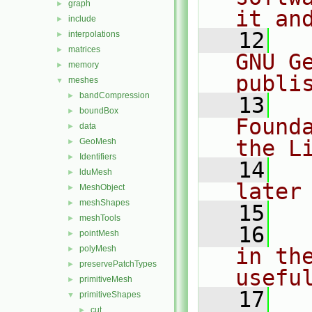
graph
►
it an
include
►
   12
  
interpolations
►
matrices
►
GNU G
memory
►
publi
meshes
▼
bandCompression
►
   13
  
boundBox
►
Found
data
►
the L
GeoMesh
►
Identifiers
►
   14
  
lduMesh
►
later
MeshObject
►
meshShapes
►
   15
meshTools
►
   16
  
pointMesh
►
polyMesh
in the
►
preservePatchTypes
►
usefu
primitiveMesh
►
   17
  
primitiveShapes
▼
cut
►