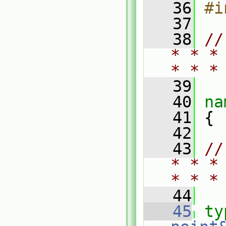
   36
#i
   37
   38
//
* * *
* * *
   39
   40
na
   41
 {
   42
   43
//
* * *
* * *
   44
   45
ty