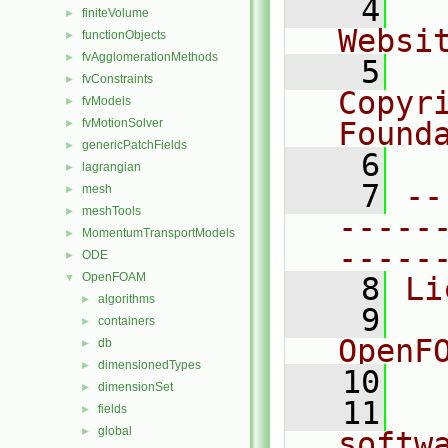
    4
  
finiteVolume
►
Websi
functionObjects
►
fvAgglomerationMethods
►
    5
  
fvConstraints
►
Copyr
fvModels
►
fvMotionSolver
Found
►
genericPatchFields
►
    6
  
lagrangian
►
    7
--
mesh
►
meshTools
►
-----
MomentumTransportModels
►
-----
ODE
►
OpenFOAM
▼
    8
Li
algorithms
►
    9
  
containers
►
OpenF
db
►
dimensionedTypes
►
   10
dimensionSet
►
   11
  
fields
►
global
►
softw