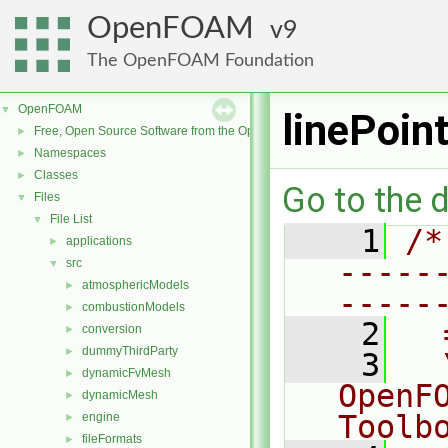
OpenFOAM
9
The OpenFOAM Foundation
OpenFOAM
▼
linePoin
Free, Open Source Software from the OpenFOAM Foundation
►
Namespaces
►
Classes
►
Go to the d
Files
▼
File List
▼
    1
/*
applications
►
-----
src
▼
atmosphericModels
►
-----
combustionModels
►
    2
  
conversion
►
dummyThirdParty
►
    3
  
dynamicFvMesh
►
OpenF
dynamicMesh
►
Toolb
engine
►
fileFormats
►