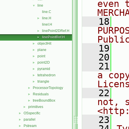
even 
line
▼
MERCH
line.C
line.H
►
   18
  
lineI.H
PURPO
linePoint2DRef.H
►
Publi
linePointRef.H
►
objectHit
►
   19
  
plane
►
   20
point
►
point2D
►
   21
  
pyramid
►
a cop
tetrahedron
►
Licen
triangle
►
ProcessorTopology
►
   22
  
Residuals
►
not, s
treeBoundBox
►
primitives
►
<http
OSspecific
►
   23
parallel
►
   24
Ty
Pstream
►