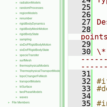
radiationModels
►
   25
  
randomProcesses
►
   26
regionModels
►
renumber
►
   27
De
rigidBodyDynamics
►
   28
  
rigidBodyMeshMotion
►
rigidBodyState
point
►
sampling
►
   29
sixDoFRigidBodyMotion
►
   30
\*
sixDoFRigidBodyState
►
specieTransfer
►
-----
surfMesh
►
-----
thermophysicalModels
►
ThermophysicalTransportModels
►
   31
topoChangerFvMesh
►
   32
#i
transportModels
►
   33
#d
triSurface
►
twoPhaseModels
►
   34
waves
►
   35
#i
File Members
►