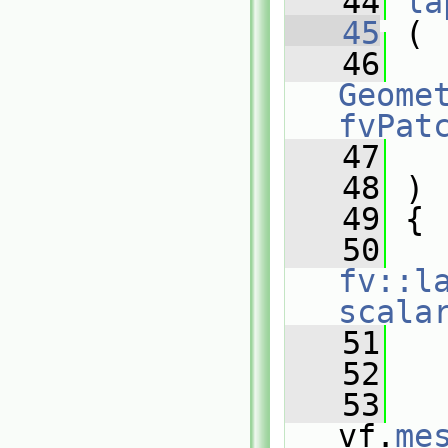
   44
la
   45
 (
   46
Geomet
fvPat
   47
   48
 )
   49
 {
   50
fv::la
scala
   51
   
   52
   
   53
vf.
me