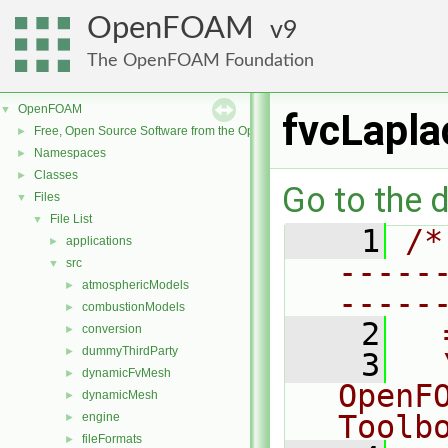
OpenFOAM
9
The OpenFOAM Foundation
OpenFOAM
▼
fvcLapla
Free, Open Source Software from the OpenFOAM Foundation
►
Namespaces
►
Classes
►
Go to the d
Files
▼
File List
▼
    1
/*
applications
►
-----
src
▼
atmosphericModels
►
-----
combustionModels
►
    2
  
conversion
►
dummyThirdParty
►
    3
  
dynamicFvMesh
►
OpenF
dynamicMesh
►
Toolb
engine
►
fileFormats
►