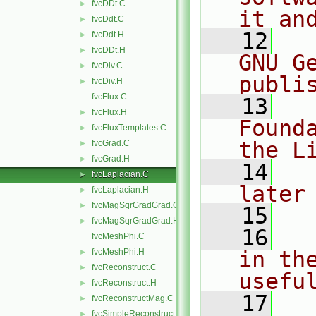
fvcDDt.C
►
it an
fvcDdt.C
►
   12
  
fvcDdt.H
►
fvcDDt.H
►
GNU G
fvcDiv.C
►
publi
fvcDiv.H
►
fvcFlux.C
   13
  
fvcFlux.H
►
Found
fvcFluxTemplates.C
►
the L
fvcGrad.C
►
fvcGrad.H
►
   14
  
fvcLaplacian.C
►
later
fvcLaplacian.H
►
fvcMagSqrGradGrad.C
►
   15
fvcMagSqrGradGrad.H
►
   16
  
fvcMeshPhi.C
fvcMeshPhi.H
in the
►
fvcReconstruct.C
►
usefu
fvcReconstruct.H
►
   17
  
fvcReconstructMag.C
►
fvcSimpleReconstruct.C
►