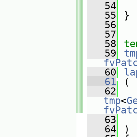
   54
   
   55
 }
   56
   57
   58
te
   59
tm
fvPat
   60
la
   61
 (
   62
tmp
<
G
fvPat
   63
   64
 )