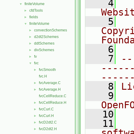
    4
  
finiteVolume
▼
Websi
cfdTools
►
fields
►
    5
  
finiteVolume
▼
Copyr
convectionSchemes
►
d2dt2Schemes
Found
►
ddtSchemes
►
    6
  
divSchemes
►
    7
--
fv
►
fvc
▼
-----
fvcSmooth
►
-----
fvc.H
fvcAverage.C
►
    8
Li
fvcAverage.H
►
    9
  
fvcCellReduce.C
OpenF
fvcCellReduce.H
►
fvcCurl.C
►
   10
fvcCurl.H
►
   11
  
fvcD2dt2.C
►
fvcD2dt2.H
►
softw