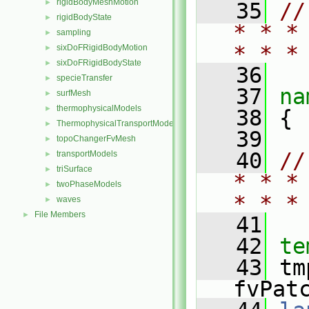
rigidBodyMeshMotion
►
   35
//
rigidBodyState
►
* * *
sampling
►
* * *
sixDoFRigidBodyMotion
►
sixDoFRigidBodyState
►
   36
specieTransfer
►
   37
na
surfMesh
►
thermophysicalModels
►
   38
 {
ThermophysicalTransportModels
►
   39
topoChangerFvMesh
►
   40
//
transportModels
►
triSurface
►
* * *
twoPhaseModels
►
* * *
waves
►
File Members
►
   41
   42
te
   43
 tm
fvPat