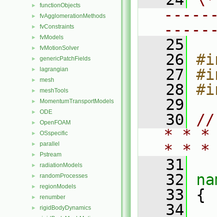
functionObjects
►
-----
fvAgglomerationMethods
►
-----
fvConstraints
►
fvModels
►
   25
fvMotionSolver
►
   26
#i
genericPatchFields
►
lagrangian
   27
#i
►
mesh
►
   28
#i
meshTools
►
   29
MomentumTransportModels
►
ODE
►
   30
//
OpenFOAM
►
* * *
OSspecific
►
parallel
►
* * *
Pstream
►
   31
radiationModels
►
   32
na
randomProcesses
►
regionModels
►
   33
 {
renumber
►
   34
rigidBodyDynamics
►