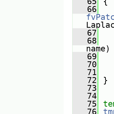
   65
 {
   66
fvPat
Lapla
   67
   
   68
name)
   69
   
   70
   
   71
   72
 }
   73
   74
   75
te
   76
tm