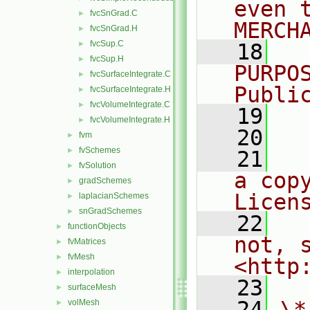
even 
fvcSnGrad.C
►
MERCH
fvcSnGrad.H
►
fvcSup.C
►
   18
  
fvcSup.H
►
PURPO
fvcSurfaceIntegrate.C
►
Publi
fvcSurfaceIntegrate.H
►
fvcVolumeIntegrate.C
►
   19
  
fvcVolumeIntegrate.H
►
   20
fvm
►
fvSchemes
►
   21
  
fvSolution
►
a cop
gradSchemes
►
Licen
laplacianSchemes
►
snGradSchemes
►
   22
  
functionObjects
►
not, s
fvMatrices
►
fvMesh
►
<http
interpolation
►
   23
surfaceMesh
►
   24
\*
volMesh
►