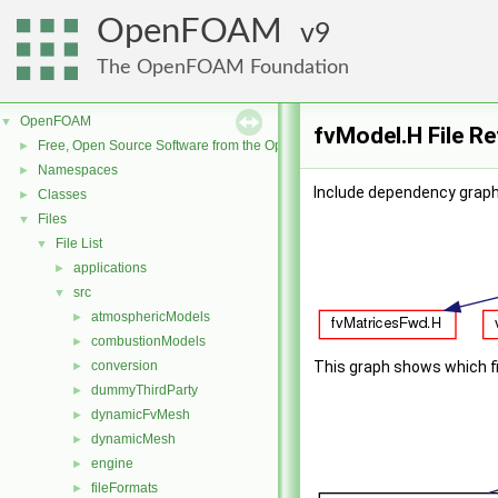
OpenFOAM
9
The OpenFOAM Foundation
OpenFOAM
▼
fvModel.H File R
Free, Open Source Software from the OpenFOAM Foundation
►
Namespaces
►
Include dependency graph
Classes
►
Files
▼
File List
▼
applications
►
src
▼
atmosphericModels
►
combustionModels
►
conversion
This graph shows which file
►
dummyThirdParty
►
dynamicFvMesh
►
dynamicMesh
►
engine
►
fileFormats
►