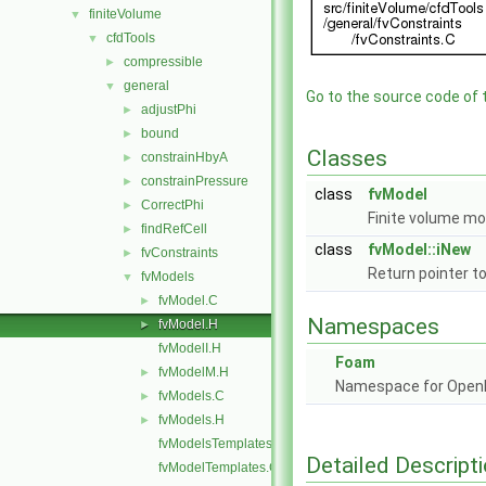
finiteVolume
▼
cfdTools
▼
compressible
►
general
▼
Go to the source code of th
adjustPhi
►
bound
►
Classes
constrainHbyA
►
constrainPressure
►
class
fvModel
CorrectPhi
►
Finite volume mo
findRefCell
►
class
fvModel::iNew
fvConstraints
►
Return pointer t
fvModels
▼
fvModel.C
►
Namespaces
fvModel.H
►
fvModelI.H
Foam
fvModelM.H
►
Namespace for Ope
fvModels.C
►
fvModels.H
►
fvModelsTemplates.C
Detailed Descript
fvModelTemplates.C