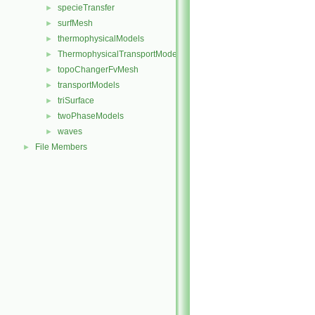
specieTransfer
►
surfMesh
►
thermophysicalModels
►
ThermophysicalTransportModels
►
topoChangerFvMesh
►
transportModels
►
triSurface
►
twoPhaseModels
►
waves
►
File Members
►