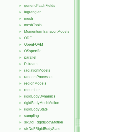
genericPatchFields
►
lagrangian
►
mesh
►
meshTools
►
MomentumTransportModels
►
ODE
►
OpenFOAM
►
OSspecific
►
parallel
►
Pstream
►
radiationModels
►
randomProcesses
►
regionModels
►
renumber
►
rigidBodyDynamics
►
rigidBodyMeshMotion
►
rigidBodyState
►
sampling
►
sixDoFRigidBodyMotion
►
sixDoFRigidBodyState
►