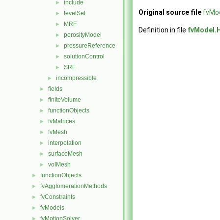
include
►
Original source file
fvMo
levelSet
►
MRF
►
Definition in file
fvModel.
porosityModel
►
pressureReference
►
solutionControl
►
SRF
►
incompressible
►
fields
►
finiteVolume
►
functionObjects
►
fvMatrices
►
fvMesh
►
interpolation
►
surfaceMesh
►
volMesh
►
functionObjects
►
fvAgglomerationMethods
►
fvConstraints
►
fvModels
►
fvMotionSolver
►