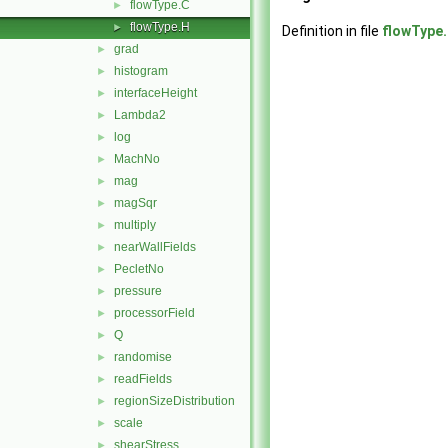
flowType.C
►
flowType.H
►
Definition in file
flowType
grad
►
histogram
►
interfaceHeight
►
Lambda2
►
log
►
MachNo
►
mag
►
magSqr
►
multiply
►
nearWallFields
►
PecletNo
►
pressure
►
processorField
►
Q
►
randomise
►
readFields
►
regionSizeDistribution
►
scale
►
shearStress
►