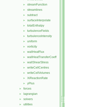
streamFunction
►
streamlines
►
subtract
►
surfaceInterpolate
►
totalEnthalpy
►
turbulenceFields
►
turbulenceIntensity
►
uniform
►
vorticity
►
wallHeatFlux
►
wallHeatTransferCoeff
►
wallShearStress
►
writeCellCentres
►
writeCellVolumes
►
XiReactionRate
►
yPlus
►
forces
►
lagrangian
►
solvers
►
utilities
►