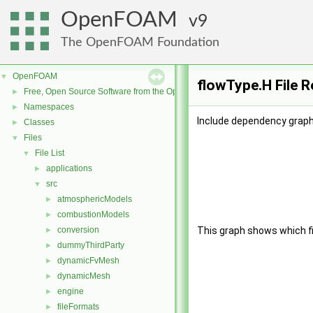
OpenFOAM
9
The OpenFOAM Foundation
OpenFOAM
▼
flowType.H File 
Free, Open Source Software from the OpenFOAM Foundation
►
Namespaces
►
Include dependency graph
Classes
►
Files
▼
File List
▼
applications
►
src
▼
atmosphericModels
►
combustionModels
►
conversion
This graph shows which file
►
dummyThirdParty
►
dynamicFvMesh
►
dynamicMesh
►
engine
►
fileFormats
►