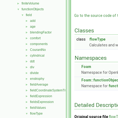
finiteVolume
►
functionObjects
▼
field
▼
Go to the source code of th
add
►
age
►
Classes
blendingFactor
►
comfort
►
class
flowType
components
►
Calculates and w
CourantNo
►
cylindrical
►
Namespaces
ddt
►
Foam
div
►
Namespace for Ope
divide
►
enstrophy
►
Foam::functionObje
fieldAverage
►
Namespace for
func
fieldCoordinateSystemTransform
►
fieldExpression
►
fieldsExpression
►
Detailed Descript
fieldValues
►
flowType
▼
Original source file
flow