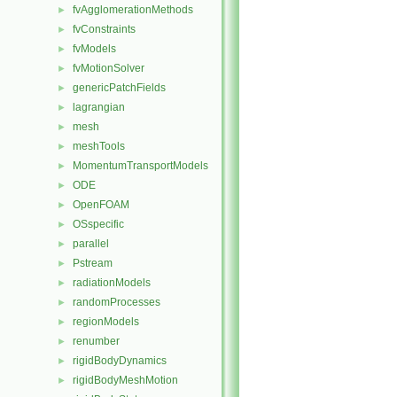
fvAgglomerationMethods
►
fvConstraints
►
fvModels
►
fvMotionSolver
►
genericPatchFields
►
lagrangian
►
mesh
►
meshTools
►
MomentumTransportModels
►
ODE
►
OpenFOAM
►
OSspecific
►
parallel
►
Pstream
►
radiationModels
►
randomProcesses
►
regionModels
►
renumber
►
rigidBodyDynamics
►
rigidBodyMeshMotion
►