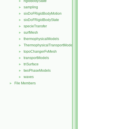
rigidBodyState
►
sampling
►
sixDoFRigidBodyMotion
►
sixDoFRigidBodyState
►
specieTransfer
►
surfMesh
►
thermophysicalModels
►
ThermophysicalTransportModels
►
topoChangerFvMesh
►
transportModels
►
triSurface
►
twoPhaseModels
►
waves
►
File Members
►