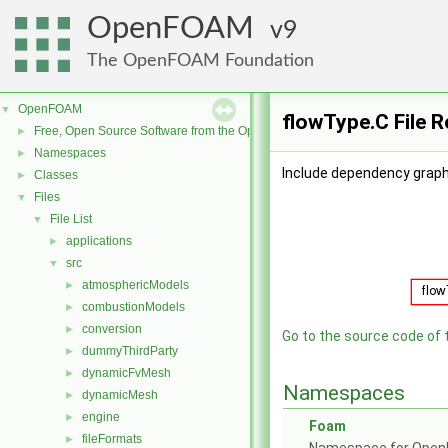
OpenFOAM
9
The OpenFOAM Foundation
OpenFOAM
▼
flowType.C File 
Free, Open Source Software from the OpenFOAM Foundation
►
Namespaces
►
Include dependency graph
Classes
►
Files
▼
File List
▼
applications
►
src
▼
atmosphericModels
►
combustionModels
►
conversion
►
Go to the source code of th
dummyThirdParty
►
dynamicFvMesh
►
Namespaces
dynamicMesh
►
engine
►
Foam
fileFormats
►