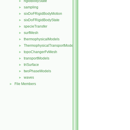
rigidBodyState
►
sampling
►
sixDoFRigidBodyMotion
►
sixDoFRigidBodyState
►
specieTransfer
►
surfMesh
►
thermophysicalModels
►
ThermophysicalTransportModels
►
topoChangerFvMesh
►
transportModels
►
triSurface
►
twoPhaseModels
►
waves
►
File Members
►