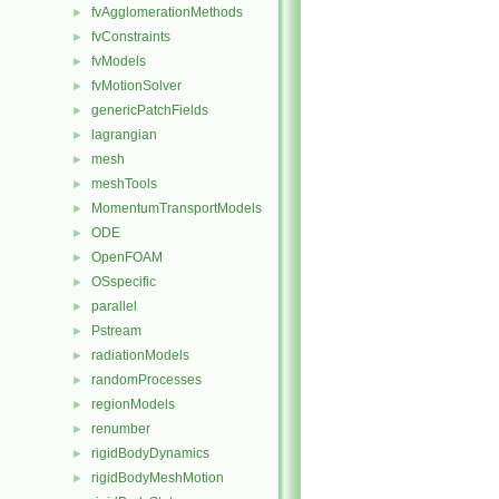
fvAgglomerationMethods
►
fvConstraints
►
fvModels
►
fvMotionSolver
►
genericPatchFields
►
lagrangian
►
mesh
►
meshTools
►
MomentumTransportModels
►
ODE
►
OpenFOAM
►
OSspecific
►
parallel
►
Pstream
►
radiationModels
►
randomProcesses
►
regionModels
►
renumber
►
rigidBodyDynamics
►
rigidBodyMeshMotion
►