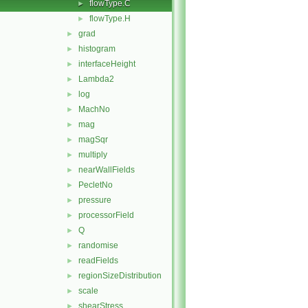
flowType.C
►
flowType.H
►
grad
►
histogram
►
interfaceHeight
►
Lambda2
►
log
►
MachNo
►
mag
►
magSqr
►
multiply
►
nearWallFields
►
PecletNo
►
pressure
►
processorField
►
Q
►
randomise
►
readFields
►
regionSizeDistribution
►
scale
►
shearStress
►