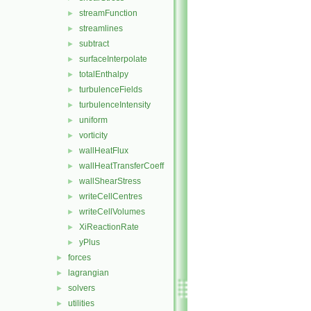
streamFunction
►
streamlines
►
subtract
►
surfaceInterpolate
►
totalEnthalpy
►
turbulenceFields
►
turbulenceIntensity
►
uniform
►
vorticity
►
wallHeatFlux
►
wallHeatTransferCoeff
►
wallShearStress
►
writeCellCentres
►
writeCellVolumes
►
XiReactionRate
►
yPlus
►
forces
►
lagrangian
►
solvers
►
utilities
►