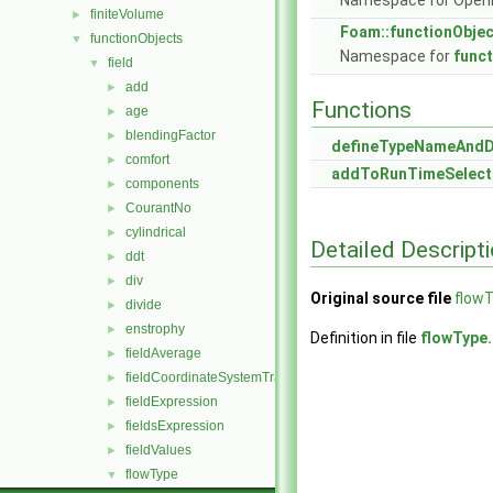
Namespace for Ope
finiteVolume
►
Foam::functionObje
functionObjects
▼
Namespace for
func
field
▼
add
►
Functions
age
►
blendingFactor
►
defineTypeNameAnd
comfort
►
addToRunTimeSelect
components
►
CourantNo
►
cylindrical
►
Detailed Descript
ddt
►
div
►
Original source file
flow
divide
►
enstrophy
►
Definition in file
flowType
fieldAverage
►
fieldCoordinateSystemTransform
►
fieldExpression
►
fieldsExpression
►
fieldValues
►
flowType
▼