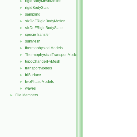
rigidBodyMeshMotion
►
rigidBodyState
►
sampling
►
sixDoFRigidBodyMotion
►
sixDoFRigidBodyState
►
specieTransfer
►
surfMesh
►
thermophysicalModels
►
ThermophysicalTransportModels
►
topoChangerFvMesh
►
transportModels
►
triSurface
►
twoPhaseModels
►
waves
►
File Members
►