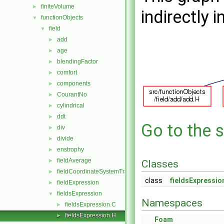
finiteVolume
►
indirectly i
functionObjects
▼
field
▼
add
►
age
►
blendingFactor
►
comfort
►
components
►
CourantNo
►
cylindrical
►
ddt
►
Go to the s
div
►
divide
►
enstrophy
►
fieldAverage
►
Classes
fieldCoordinateSystemTransform
►
class
fieldsExpressio
fieldExpression
►
fieldsExpression
▼
Namespaces
fieldsExpression.C
►
fieldsExpression.H
►
Foam