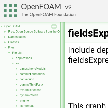
OpenFOAM
9
The OpenFOAM Foundation
OpenFOAM
▼
fieldsEx
Free, Open Source Software from the OpenFOAM Foundation
►
Namespaces
►
Classes
►
Include de
Files
▼
File List
▼
fieldsExpr
applications
►
src
▼
atmosphericModels
►
combustionModels
►
conversion
►
dummyThirdParty
►
dynamicFvMesh
►
dynamicMesh
►
engine
►
This graph 
fileFormats
►