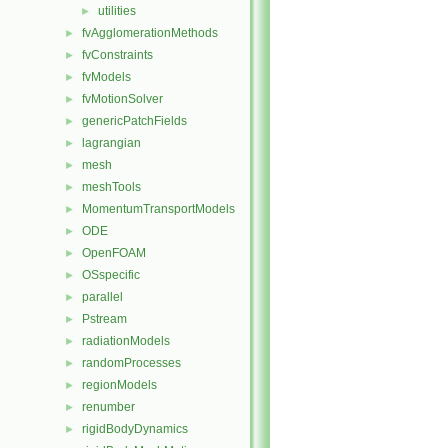
utilities
►
fvAgglomerationMethods
►
fvConstraints
►
fvModels
►
fvMotionSolver
►
genericPatchFields
►
lagrangian
►
mesh
►
meshTools
►
MomentumTransportModels
►
ODE
►
OpenFOAM
►
OSspecific
►
parallel
►
Pstream
►
radiationModels
►
randomProcesses
►
regionModels
►
renumber
►
rigidBodyDynamics
►