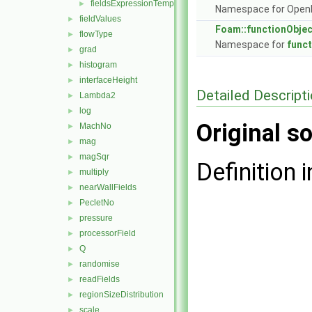
fieldsExpressionTemplates.C
►
Namespace for Ope
fieldValues
►
Foam::functionObje
flowType
►
Namespace for
func
grad
►
histogram
►
interfaceHeight
►
Detailed Descript
Lambda2
►
log
►
Original so
MachNo
►
mag
►
magSqr
►
Definition i
multiply
►
nearWallFields
►
PecletNo
►
pressure
►
processorField
►
Q
►
randomise
►
readFields
►
regionSizeDistribution
►
scale
►