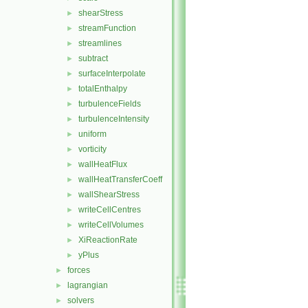
shearStress
►
streamFunction
►
streamlines
►
subtract
►
surfaceInterpolate
►
totalEnthalpy
►
turbulenceFields
►
turbulenceIntensity
►
uniform
►
vorticity
►
wallHeatFlux
►
wallHeatTransferCoeff
►
wallShearStress
►
writeCellCentres
►
writeCellVolumes
►
XiReactionRate
►
yPlus
►
forces
►
lagrangian
►
solvers
►