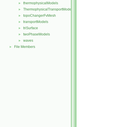
thermophysicalModels
►
ThermophysicalTransportModels
►
topoChangerFvMesh
►
transportModels
►
triSurface
►
twoPhaseModels
►
waves
►
File Members
►