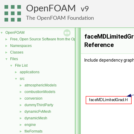
OpenFOAM
9
The OpenFOAM Foundation
OpenFOAM
▼
faceMDLimitedGra
Free, Open Source Software from the OpenFOAM Foundation
►
Reference
Namespaces
►
Classes
►
Files
▼
Include dependency graph
File List
▼
applications
►
src
▼
atmosphericModels
►
combustionModels
►
conversion
►
dummyThirdParty
►
dynamicFvMesh
►
dynamicMesh
►
engine
►
fileFormats
►