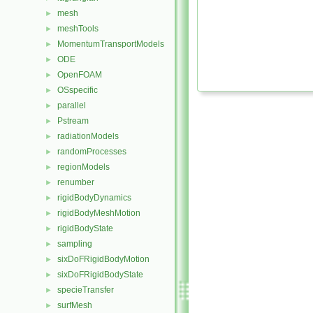
mesh
►
meshTools
►
MomentumTransportModels
►
ODE
►
OpenFOAM
►
OSspecific
►
parallel
►
Pstream
►
radiationModels
►
randomProcesses
►
regionModels
►
renumber
►
rigidBodyDynamics
►
rigidBodyMeshMotion
►
rigidBodyState
►
sampling
►
sixDoFRigidBodyMotion
►
sixDoFRigidBodyState
►
specieTransfer
►
surfMesh
►