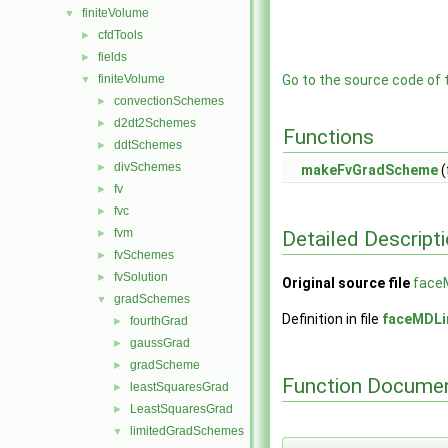
finiteVolume
▼
cfdTools
►
fields
►
finiteVolume
Go to the source code of th
▼
convectionSchemes
►
d2dt2Schemes
►
Functions
ddtSchemes
►
divSchemes
►
makeFvGradScheme
(
fv
►
fvc
►
fvm
Detailed Descript
►
fvSchemes
►
fvSolution
►
Original source file
face
gradSchemes
▼
Definition in file
faceMDLi
fourthGrad
►
gaussGrad
►
gradScheme
►
Function Documen
leastSquaresGrad
►
LeastSquaresGrad
►
limitedGradSchemes
▼