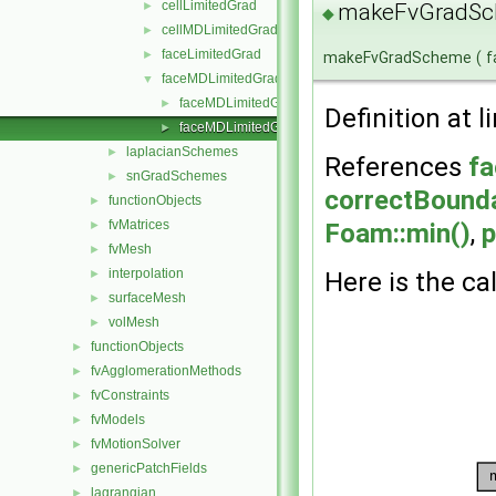
cellLimitedGrad
makeFvGradSc
►
◆
cellMDLimitedGrad
►
faceLimitedGrad
►
makeFvGradScheme
(
f
faceMDLimitedGrad
▼
faceMDLimitedGrad.H
►
Definition at l
faceMDLimitedGrads.C
►
laplacianSchemes
►
References
fa
snGradSchemes
►
correctBounda
functionObjects
►
fvMatrices
Foam::min()
,
p
►
fvMesh
►
interpolation
Here is the cal
►
surfaceMesh
►
volMesh
►
functionObjects
►
fvAgglomerationMethods
►
fvConstraints
►
fvModels
►
fvMotionSolver
►
genericPatchFields
►
lagrangian
►