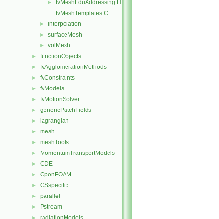
fvMeshLduAddressing.H
►
fvMeshTemplates.C
interpolation
►
surfaceMesh
►
volMesh
►
functionObjects
►
fvAgglomerationMethods
►
fvConstraints
►
fvModels
►
fvMotionSolver
►
genericPatchFields
►
lagrangian
►
mesh
►
meshTools
►
MomentumTransportModels
►
ODE
►
OpenFOAM
►
OSspecific
►
parallel
►
Pstream
►
radiationModels
►