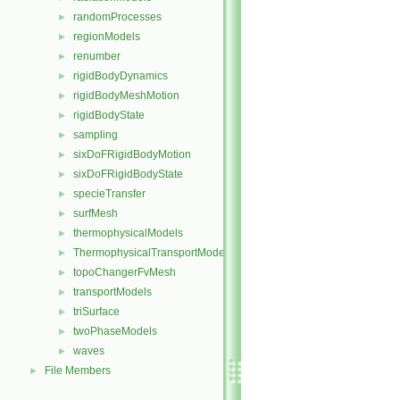
randomProcesses
►
regionModels
►
renumber
►
rigidBodyDynamics
►
rigidBodyMeshMotion
►
rigidBodyState
►
sampling
►
sixDoFRigidBodyMotion
►
sixDoFRigidBodyState
►
specieTransfer
►
surfMesh
►
thermophysicalModels
►
ThermophysicalTransportModels
►
topoChangerFvMesh
►
transportModels
►
triSurface
►
twoPhaseModels
►
waves
►
File Members
►