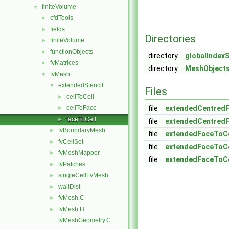
finiteVolume
▼
cfdTools
►
fields
►
Directories
finiteVolume
►
functionObjects
►
directory
globalIndexS
fvMatrices
►
directory
MeshObject
fvMesh
▼
extendedStencil
▼
Files
cellToCell
►
cellToFace
file
extendedCentredF
►
faceToCell
►
file
extendedCentredF
fvBoundaryMesh
►
file
extendedFaceToCe
fvCellSet
►
file
extendedFaceToCe
fvMeshMapper
►
file
extendedFaceToCe
fvPatches
►
singleCellFvMesh
►
wallDist
►
fvMesh.C
►
fvMesh.H
►
fvMeshGeometry.C