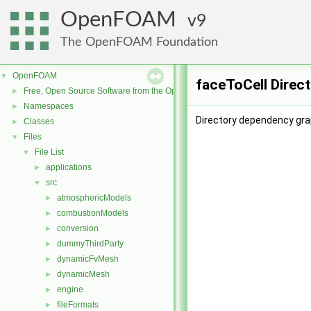
OpenFOAM
9
The OpenFOAM Foundation
OpenFOAM
▼
faceToCell Direc
Free, Open Source Software from the OpenFOAM Foundation
►
Namespaces
►
Directory dependency gra
Classes
►
Files
▼
File List
▼
applications
►
src
▼
atmosphericModels
►
combustionModels
►
conversion
►
dummyThirdParty
►
dynamicFvMesh
►
dynamicMesh
►
engine
►
fileFormats
►