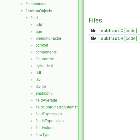
finiteVolume
►
functionObjects
▼
field
▼
Files
add
►
file
subtract.C
[code]
age
►
file
subtract.H
[code]
blendingFactor
►
comfort
►
components
►
CourantNo
►
cylindrical
►
ddt
►
div
►
divide
►
enstrophy
►
fieldAverage
►
fieldCoordinateSystemTransform
►
fieldExpression
►
fieldsExpression
►
fieldValues
►
flowType
►