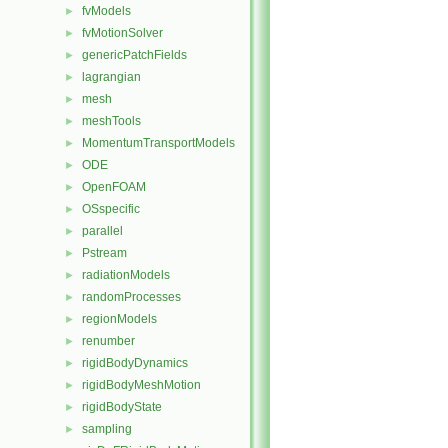
fvModels
►
fvMotionSolver
►
genericPatchFields
►
lagrangian
►
mesh
►
meshTools
►
MomentumTransportModels
►
ODE
►
OpenFOAM
►
OSspecific
►
parallel
►
Pstream
►
radiationModels
►
randomProcesses
►
regionModels
►
renumber
►
rigidBodyDynamics
►
rigidBodyMeshMotion
►
rigidBodyState
►
sampling
►