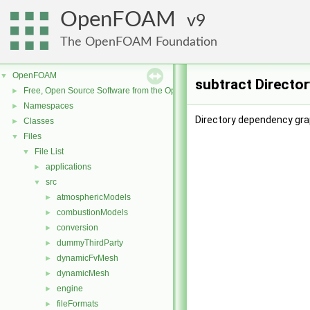
OpenFOAM
9
The OpenFOAM Foundation
OpenFOAM
▼
subtract Directo
Free, Open Source Software from the OpenFOAM Foundation
►
Namespaces
►
Directory dependency gra
Classes
►
Files
▼
File List
▼
applications
►
src
▼
atmosphericModels
►
combustionModels
►
conversion
►
dummyThirdParty
►
dynamicFvMesh
►
dynamicMesh
►
engine
►
fileFormats
►