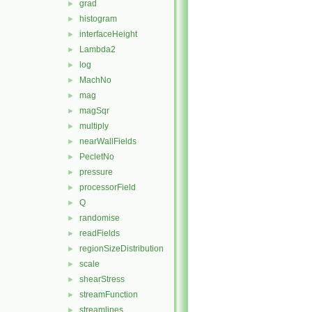
grad
►
histogram
►
interfaceHeight
►
Lambda2
►
log
►
MachNo
►
mag
►
magSqr
►
multiply
►
nearWallFields
►
PecletNo
►
pressure
►
processorField
►
Q
►
randomise
►
readFields
►
regionSizeDistribution
►
scale
►
shearStress
►
streamFunction
►
streamlines
►