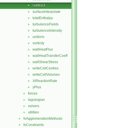
subtract
►
surfaceInterpolate
►
totalEnthalpy
►
turbulenceFields
►
turbulenceIntensity
►
uniform
►
vorticity
►
wallHeatFlux
►
wallHeatTransferCoeff
►
wallShearStress
►
writeCellCentres
►
writeCellVolumes
►
XiReactionRate
►
yPlus
►
forces
►
lagrangian
►
solvers
►
utilities
►
fvAgglomerationMethods
►
fvConstraints
►