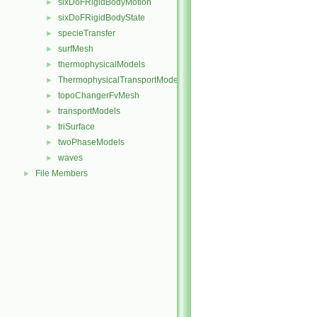
sixDoFRigidBodyMotion
►
sixDoFRigidBodyState
►
specieTransfer
►
surfMesh
►
thermophysicalModels
►
ThermophysicalTransportModels
►
topoChangerFvMesh
►
transportModels
►
triSurface
►
twoPhaseModels
►
waves
►
File Members
►