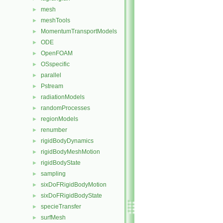
mesh
►
meshTools
►
MomentumTransportModels
►
ODE
►
OpenFOAM
►
OSspecific
►
parallel
►
Pstream
►
radiationModels
►
randomProcesses
►
regionModels
►
renumber
►
rigidBodyDynamics
►
rigidBodyMeshMotion
►
rigidBodyState
►
sampling
►
sixDoFRigidBodyMotion
►
sixDoFRigidBodyState
►
specieTransfer
►
surfMesh
►