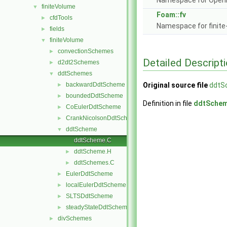
Namespace for Ope
finiteVolume
▼
Foam::fv
cfdTools
►
Namespace for finite
fields
►
finiteVolume
▼
convectionSchemes
►
Detailed Descript
d2dt2Schemes
►
ddtSchemes
▼
backwardDdtScheme
Original source file
ddtS
►
boundedDdtScheme
►
Definition in file
ddtSche
CoEulerDdtScheme
►
CrankNicolsonDdtScheme
►
ddtScheme
▼
ddtScheme.C
ddtScheme.H
►
ddtSchemes.C
►
EulerDdtScheme
►
localEulerDdtScheme
►
SLTSDdtScheme
►
steadyStateDdtScheme
►
divSchemes
►