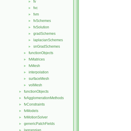
fv
►
fvc
►
fvm
►
fvSchemes
►
fvSolution
►
gradSchemes
►
laplacianSchemes
►
snGradSchemes
►
functionObjects
►
fvMatrices
►
fvMesh
►
interpolation
►
surfaceMesh
►
volMesh
►
functionObjects
►
fvAgglomerationMethods
►
fvConstraints
►
fvModels
►
fvMotionSolver
►
genericPatchFields
►
lagrangian
►