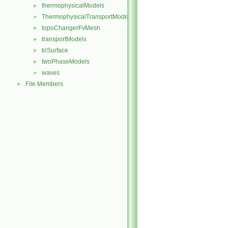
thermophysicalModels
►
ThermophysicalTransportModels
►
topoChangerFvMesh
►
transportModels
►
triSurface
►
twoPhaseModels
►
waves
►
File Members
►