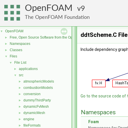
OpenFOAM
9
The OpenFOAM Foundation
OpenFOAM
▼
ddtScheme.C File
Free, Open Source Software from the OpenFOAM Foundation
►
Namespaces
►
Include dependency grap
Classes
►
Files
▼
File List
▼
applications
►
src
▼
atmosphericModels
►
combustionModels
►
conversion
►
Go to the source code of th
dummyThirdParty
►
dynamicFvMesh
►
Namespaces
dynamicMesh
►
engine
►
Foam
fileFormats
►