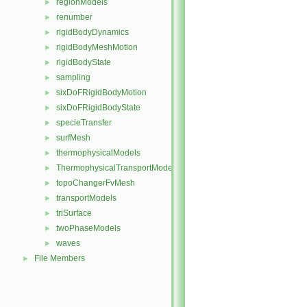
regionModels
►
renumber
►
rigidBodyDynamics
►
rigidBodyMeshMotion
►
rigidBodyState
►
sampling
►
sixDoFRigidBodyMotion
►
sixDoFRigidBodyState
►
specieTransfer
►
surfMesh
►
thermophysicalModels
►
ThermophysicalTransportModels
►
topoChangerFvMesh
►
transportModels
►
triSurface
►
twoPhaseModels
►
waves
►
File Members
►