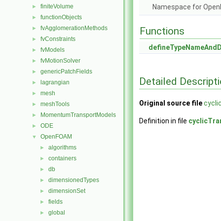
finiteVolume
Namespace for Ope
►
functionObjects
►
fvAgglomerationMethods
►
Functions
fvConstraints
►
defineTypeNameAnd
fvModels
►
fvMotionSolver
►
genericPatchFields
►
Detailed Descript
lagrangian
►
mesh
►
Original source file
cycli
meshTools
►
MomentumTransportModels
►
Definition in file
cyclicTr
ODE
►
OpenFOAM
▼
algorithms
►
containers
►
db
►
dimensionedTypes
►
dimensionSet
►
fields
►
global
►