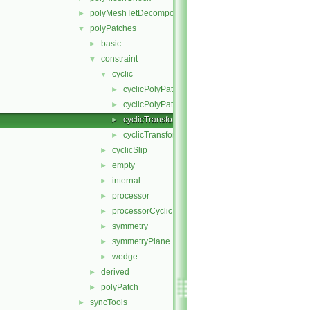
polyMeshTetDecomposition
►
polyPatches
▼
basic
►
constraint
▼
cyclic
▼
cyclicPolyPatch.C
►
cyclicPolyPatch.H
►
cyclicTransform.C
►
cyclicTransform.H
►
cyclicSlip
►
empty
►
internal
►
processor
►
processorCyclic
►
symmetry
►
symmetryPlane
►
wedge
►
derived
►
polyPatch
►
syncTools
►