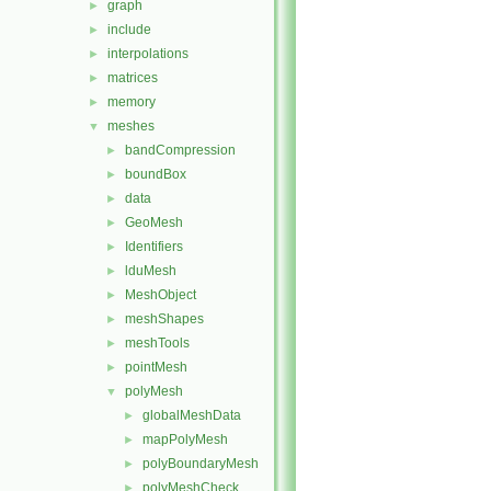
graph
►
include
►
interpolations
►
matrices
►
memory
►
meshes
▼
bandCompression
►
boundBox
►
data
►
GeoMesh
►
Identifiers
►
lduMesh
►
MeshObject
►
meshShapes
►
meshTools
►
pointMesh
►
polyMesh
▼
globalMeshData
►
mapPolyMesh
►
polyBoundaryMesh
►
polyMeshCheck
►