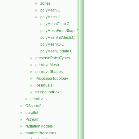
zones
►
polyMesh.C
►
polyMesh.H
►
polyMeshClear.C
polyMeshFromShapeMesh.C
polyMeshInitMesh.C
polyMeshIO.C
polyMeshUpdate.C
preservePatchTypes
►
primitiveMesh
►
primitiveShapes
►
ProcessorTopology
►
Residuals
►
treeBoundBox
►
primitives
►
OSspecific
►
parallel
►
Pstream
►
radiationModels
►
randomProcesses
►