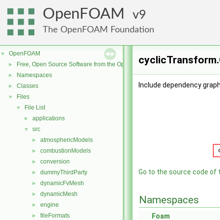
OpenFOAM
9
The OpenFOAM Foundation
OpenFOAM
▼
cyclicTransform.
Free, Open Source Software from the OpenFOAM Foundation
►
Namespaces
►
Include dependency graph
Classes
►
Files
▼
File List
▼
applications
►
src
▼
atmosphericModels
►
combustionModels
►
conversion
►
Go to the source code of th
dummyThirdParty
►
dynamicFvMesh
►
dynamicMesh
►
Namespaces
engine
►
fileFormats
Foam
►