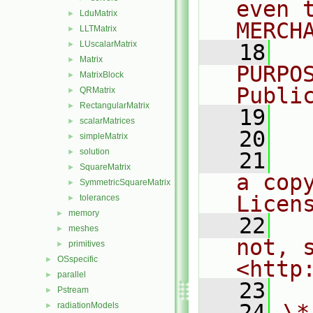
even 
LduMatrix
►
MERCH
LLTMatrix
►
LUscalarMatrix
►
   18
  
Matrix
►
PURPO
MatrixBlock
►
Publi
QRMatrix
►
RectangularMatrix
►
   19
  
scalarMatrices
►
   20
simpleMatrix
►
solution
►
   21
  
SquareMatrix
►
a cop
SymmetricSquareMatrix
►
Licen
tolerances
►
memory
►
   22
  
meshes
►
not, s
primitives
►
OSspecific
►
<http
parallel
►
   23
Pstream
►
   24
\*
radiationModels
►