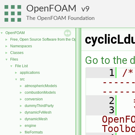
OpenFOAM
9
The OpenFOAM Foundation
OpenFOAM
▼
cyclicLd
Free, Open Source Software from the OpenFOAM Foundation
►
Namespaces
►
Classes
►
Go to the d
Files
▼
File List
▼
    1
/*
applications
►
-----
src
▼
atmosphericModels
►
-----
combustionModels
►
    2
  
conversion
►
dummyThirdParty
►
    3
  
dynamicFvMesh
►
OpenF
dynamicMesh
►
Toolb
engine
►
fileFormats
►