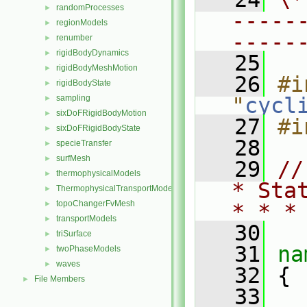
randomProcesses
►
-----
regionModels
►
-----
renumber
►
rigidBodyDynamics
►
   25
rigidBodyMeshMotion
►
   26
#i
rigidBodyState
►
sampling
"
cycl
►
sixDoFRigidBodyMotion
►
   27
#i
sixDoFRigidBodyState
►
   28
specieTransfer
►
surfMesh
►
   29
//
thermophysicalModels
►
* Sta
ThermophysicalTransportModels
►
topoChangerFvMesh
►
* * *
transportModels
►
   30
triSurface
►
   31
na
twoPhaseModels
►
waves
►
   32
 {
File Members
►
   33