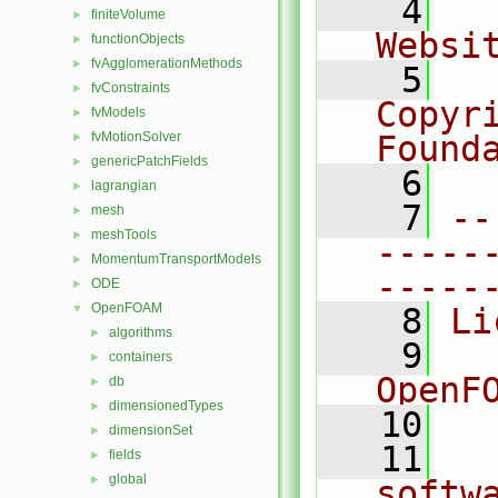
    4
  
finiteVolume
►
Websi
functionObjects
►
fvAgglomerationMethods
►
    5
  
fvConstraints
►
Copyr
fvModels
►
fvMotionSolver
Found
►
genericPatchFields
►
    6
  
lagrangian
►
    7
--
mesh
►
meshTools
►
-----
MomentumTransportModels
►
-----
ODE
►
OpenFOAM
▼
    8
Li
algorithms
►
    9
  
containers
►
OpenF
db
►
dimensionedTypes
►
   10
dimensionSet
►
   11
  
fields
►
global
►
softw