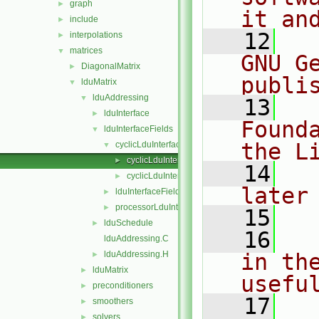
graph
►
it an
include
►
   12
  
interpolations
►
matrices
▼
GNU G
DiagonalMatrix
►
publi
lduMatrix
▼
lduAddressing
▼
   13
  
lduInterface
►
Found
lduInterfaceFields
▼
the L
cyclicLduInterfaceField
▼
cyclicLduInterfaceField.C
►
   14
  
cyclicLduInterfaceField.H
►
later
lduInterfaceField
►
processorLduInterfaceField
►
   15
lduSchedule
►
   16
  
lduAddressing.C
lduAddressing.H
in the
►
lduMatrix
►
usefu
preconditioners
►
   17
  
smoothers
►
solvers
►