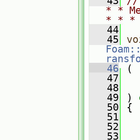
   43
//
* * M
* * *
   44
   45
vo
Foam:
ransf
   46
 (
   47
   48
   49
 ) 
   50
 {
   51
   52
   
   53