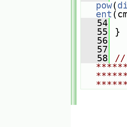
pow
(
d
ent
(c
   54
   
   55
 }
   56
   57
   58
// 
*****
*****
*****