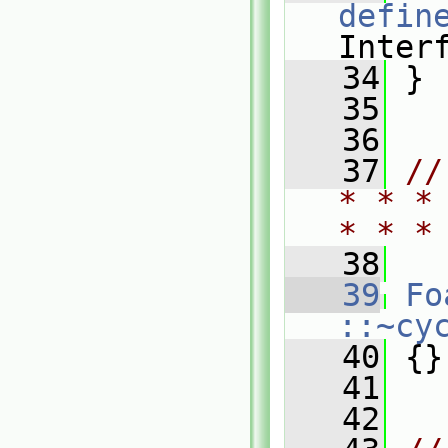
defin
Inter
   34
 }
   35
   36
   37
//
* * *
* * *
   38
   39
Fo
::~cy
   40
 {}
   41
   42