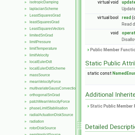
virtual void
updat
isotropicDamping
►
Update
laplacianScheme
►
LeastSquaresGrad
►
virtual bool
read
(
leastSquaresGrad
►
Read d
LeastSquaresVectors
►
void
opera
limitedSnGrad
►
Disall
limitPressure
►
limitTemperature
►
Public Member Functio
limitVelocity
►
localEulerDdt
Static Public Attr
►
localEulerDdtScheme
►
static const
NamedEnu
massSource
►
meanVelocityForce
►
multivariateGaussConvectionScheme
►
Additional Inher
orthogonalSnGrad
►
patchMeanVelocityForce
►
Static Public Member 
phaseLimitStabilisation
►
radialActuationDiskSource
►
radiation
►
Detailed Descript
rotorDiskSource
►
semiImplicitSource
►