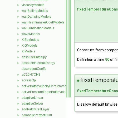
viscosityModels
►
fixedTemperatureCons
wallBoilingModels
►
wallDampingModels
►
wallHeatTransferCoeffModels
►
wallLubricationModels
►
waveModels
►
XiEqModels
►
XiGModels
►
Construct from compon
XiModels
►
absoluteEnthalpy
►
Definition at line
90
of fi
absoluteInternalEnergy
►
absorptionCoeffs
aC10H7CH3
►
fixedTemperatu
◆
accessOp
►
activeBaffleVelocityFvPatchVectorField
►
fixedTemperatureCons
activePressureForceBaffleVelocityFvPatchVectorField
►
adaptiveLinear
►
adaptiveSolver
►
Disallow default bitwise
addPatchCellLayer
►
adiabaticPerfectFluid
►