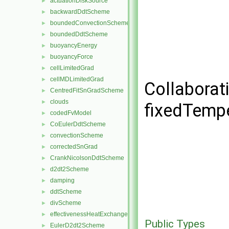
actuationDiskSource
►
backwardDdtScheme
►
boundedConvectionScheme
►
boundedDdtScheme
►
buoyancyEnergy
►
buoyancyForce
►
cellLimitedGrad
►
cellMDLimitedGrad
►
Collaborat
CentredFitSnGradScheme
►
clouds
►
fixedTempe
codedFvModel
►
CoEulerDdtScheme
►
convectionScheme
►
correctedSnGrad
►
CrankNicolsonDdtScheme
►
d2dt2Scheme
►
damping
►
ddtScheme
►
divScheme
►
effectivenessHeatExchangerSource
►
Public Types
EulerD2dt2Scheme
►