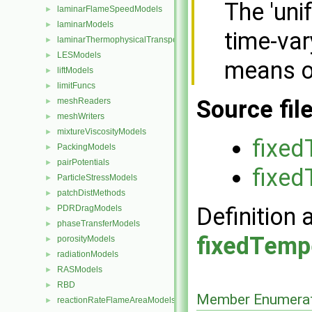
The 'uni
laminarFlameSpeedModels
►
laminarModels
►
time-var
laminarThermophysicalTransportModels
►
LESModels
►
means o
liftModels
►
limitFuncs
►
Source fil
meshReaders
►
meshWriters
►
mixtureViscosityModels
►
fixed
PackingModels
►
pairPotentials
►
fixed
ParticleStressModels
►
patchDistMethods
►
Definition 
PDRDragModels
►
phaseTransferModels
►
fixedTemp
porosityModels
►
radiationModels
►
RASModels
►
RBD
►
Member Enumerat
reactionRateFlameAreaModels
►