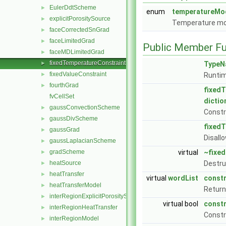
EulerDdtScheme
►
enum
temperatureMo
explicitPorositySource
►
Temperature m
faceCorrectedSnGrad
►
faceLimitedGrad
►
Public Member Fu
faceMDLimitedGrad
►
fixedTemperatureConstraint
►
TypeN
fixedValueConstraint
►
Runtim
fourthGrad
►
fixed
fvCellSet
dictio
gaussConvectionScheme
►
Const
gaussDivScheme
►
fixed
gaussGrad
►
Disall
gaussLaplacianScheme
►
gradScheme
virtual
~fixe
►
heatSource
Destru
►
heatTransfer
►
virtual
wordList
constr
heatTransferModel
►
Return 
interRegionExplicitPorositySource
►
virtual bool
constr
interRegionHeatTransfer
►
Constr
interRegionModel
►