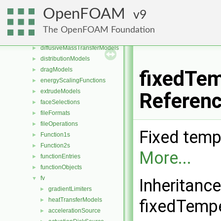
cut
►
OpenFOAM
9
DampingModels
►
decompositionConstraints
►
The OpenFOAM Foundation
diameterModels
►
diffusiveMassTransferModels
►
distributionModels
►
dragModels
►
fixedTem
energyScalingFunctions
►
extrudeModels
►
Referen
faceSelections
►
fileFormats
►
fileOperations
►
Fixed temp
Function1s
►
Function2s
►
More...
functionEntries
►
functionObjects
►
fv
▼
Inheritanc
gradientLimiters
►
heatTransferModels
fixedTempe
►
accelerationSource
►