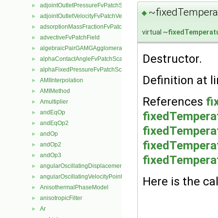
adjointOutletPressureFvPatchScalarField
►
~fixedTemperat
◆
adjointOutletVelocityFvPatchVectorField
►
adsorptionMassFractionFvPatchScalarField
►
virtual ~
fixedTemperat
advectiveFvPatchField
►
algebraicPairGAMGAgglomeration
►
Destructor.
alphaContactAngleFvPatchScalarField
►
alphaFixedPressureFvPatchScalarField
►
Definition at l
AMIInterpolation
►
AMIMethod
►
References
fi
Amultiplier
►
andEqOp
►
fixedTemperat
andEqOp2
►
fixedTemperat
andOp
►
fixedTemperat
andOp2
►
andOp3
►
fixedTempera
angularOscillatingDisplacementPointPatchVectorField
►
angularOscillatingVelocityPointPatchVectorField
►
Here is the cal
AnisothermalPhaseModel
►
anisotropicFilter
►
Ar
►