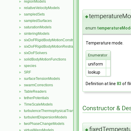
regionModels
►
relativeVelocityModels
►
sampledSets
temperatureM
►
◆
sampledSurfaces
►
saturationModels
►
enum
temperatureMod
sinteringModels
►
sixDoFRigidBodyMotionConstraints
►
Temperature mode.
sixDoFRigidBodyMotionRestraints
►
sixDoFSolvers
►
Enumerator
solidBodyMotionFunctions
►
uniform
species
►
lookup
SRF
►
surfaceTensionModels
►
Definition at line
83
of fi
swarmCorrections
►
TableReaders
►
tetherPotentials
►
TimeScaleModels
►
Constructor & De
turbulenceThermophysicalTransportModels
►
turbulentDispersionModels
►
twoPhaseChangeModels
►
fixedTemperatu
◆
virtualMassModels
►