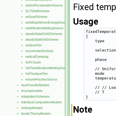
Fixed temp
sixDoFAccelerationSource
►
SLTSDdtScheme
►
snGradScheme
►
Usage
solidEquilibriumEnergySource
►
solidificationMeltingSource
►
fixedTemperat
steadyStateD2dt2Scheme
►
{

steadyStateDdtScheme
►
    type     
surfaceFilm
►
    selection
uncorrectedSnGrad
►
verticalDamping
►
    phase    
VoFClouds
►
VoFSolidificationMeltingSource
►
    // Unifor
    mode     
VoFSurfaceFilm
►
    temperatu
volumeFractionSource
►
heatTransferModels
►
    // // Loo
incompressible
►
    // T     
integrationSchemes
►
interfaceCompositionModels
►
Note
IsotropyModels
►
kineticTheoryModels
►