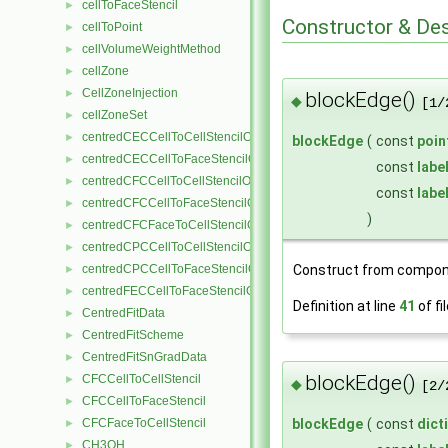
cellToFaceStencil
►
Constructor & De
cellToPoint
►
cellVolumeWeightMethod
►
cellZone
►
CellZoneInjection
►
blockEdge()
◆
[1/
cellZoneSet
►
centredCECCellToCellStencilObject
►
blockEdge
(
const
poin
centredCECCellToFaceStencilObject
►
const
labe
centredCFCCellToCellStencilObject
►
const
labe
centredCFCCellToFaceStencilObject
►
)
centredCFCFaceToCellStencilObject
►
centredCPCCellToCellStencilObject
►
Construct from compon
centredCPCCellToFaceStencilObject
►
centredFECCellToFaceStencilObject
►
Definition at line
41
of fi
CentredFitData
►
CentredFitScheme
►
CentredFitSnGradData
►
blockEdge()
CFCCellToCellStencil
►
◆
[2/
CFCCellToFaceStencil
►
CFCFaceToCellStencil
blockEdge
(
const
dict
►
CH3OH
►