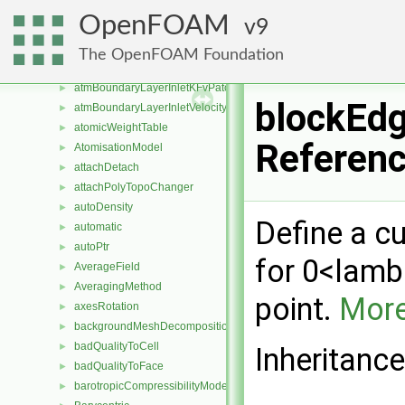
ash
►
OpenFOAM
9
aspectRatioModel
►
atmBoundaryLayer
►
The OpenFOAM Foundation
atmBoundaryLayerInletEpsilonFvPatchScalarField
►
atmBoundaryLayerInletKFvPatchScalarField
►
blockEdg
atmBoundaryLayerInletVelocityFvPatchVectorField
►
atomicWeightTable
►
Referen
AtomisationModel
►
attachDetach
►
attachPolyTopoChanger
►
autoDensity
►
Define a c
automatic
►
autoPtr
►
for 0<lamb
AverageField
►
AveragingMethod
►
point.
More
axesRotation
►
backgroundMeshDecomposition
►
badQualityToCell
►
Inheritanc
badQualityToFace
►
barotropicCompressibilityModel
►