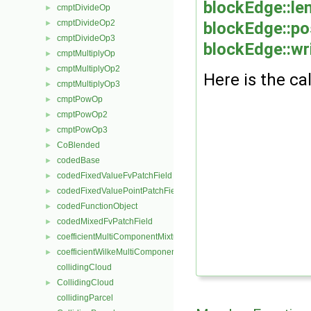
blockEdge::le
cmptDivideOp
►
cmptDivideOp2
blockEdge::pos
►
cmptDivideOp3
►
blockEdge::wri
cmptMultiplyOp
►
cmptMultiplyOp2
►
Here is the cal
cmptMultiplyOp3
►
cmptPowOp
►
cmptPowOp2
►
cmptPowOp3
►
CoBlended
►
codedBase
►
codedFixedValueFvPatchField
►
codedFixedValuePointPatchField
►
codedFunctionObject
►
codedMixedFvPatchField
►
coefficientMultiComponentMixture
►
coefficientWilkeMultiComponentMixture
►
collidingCloud
CollidingCloud
►
collidingParcel