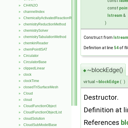
const
labe
CH4N2O
►
const
poin
channelIndex
►
Istream
&
ChemicallyActivatedReactionRate
►
)
chemistryReductionMethod
►
chemistrySolver
►
chemistryTabulationMethod
►
Construct from
Istrea
chemkinReader
►
Definition at line
54
of fi
chemPointISAT
►
Circulator
►
CirculatorBase
►
clippedLinear
~blockEdge()
►
◆
clock
►
clockTime
►
virtual ~
blockEdge
(
)
closedTriSurfaceMesh
►
Cloud
►
Destructor.
cloud
►
CloudFunctionObject
►
Definition at l
CloudFunctionObjectList
►
cloudSolution
►
References
bl
CloudSubModelBase
►