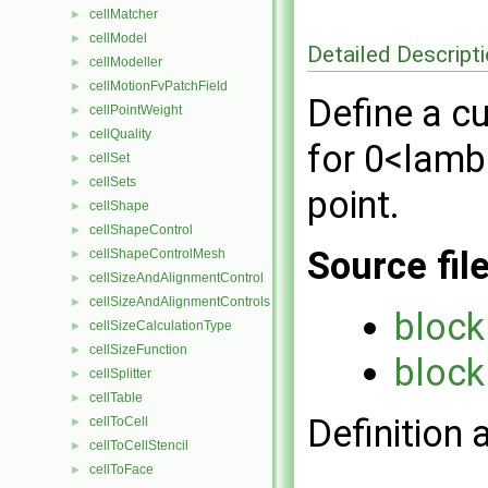
cellMatcher
►
cellModel
►
Detailed Descript
cellModeller
►
cellMotionFvPatchField
►
Define a c
cellPointWeight
►
cellQuality
►
for 0<lamb
cellSet
►
cellSets
►
point.
cellShape
►
cellShapeControl
►
Source fil
cellShapeControlMesh
►
cellSizeAndAlignmentControl
►
cellSizeAndAlignmentControls
►
bloc
cellSizeCalculationType
►
cellSizeFunction
►
bloc
cellSplitter
►
cellTable
►
Definition 
cellToCell
►
cellToCellStencil
►
cellToFace
►