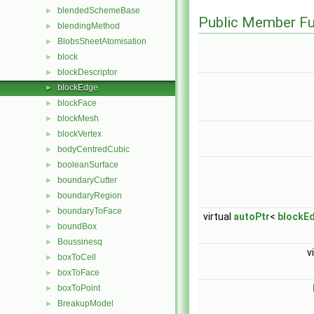
blendedSchemeBase
►
Public Member Fu
blendingMethod
►
BlobsSheetAtomisation
►
block
►
blockDescriptor
►
blockEdge
►
blockFace
►
blockMesh
►
blockVertex
►
bodyCentredCubic
►
booleanSurface
►
boundaryCutter
►
boundaryRegion
►
boundaryToFace
►
virtual
autoPtr
<
blockE
boundBox
►
Boussinesq
►
v
boxToCell
►
boxToFace
►
boxToPoint
►
BreakupModel
►