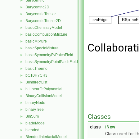
Barycentric
►
Barycentric2D
►
BarycentricTensor
►
BarycentricTensor2D
►
basicChemistryModel
►
basicCombustionMixture
►
basicMixture
►
Collaborat
basicSpecieMixture
►
basicSymmetryFvPatchField
►
basicSymmetryPointPatchField
►
basicThermo
►
bC10H7CH3
►
BiIndirectList
►
biLinearFitPolynomial
►
BinaryCollisionModel
►
binaryNode
►
binaryTree
►
Classes
BinSum
►
bladeModel
►
class
iNew
blended
►
Class used for t
BlendedInterfacialModel
►