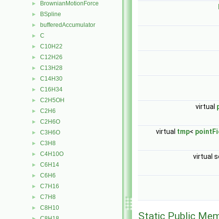
BrownianMotionForce
►
BSpline
►
bufferedAccumulator
►
C
►
C10H22
►
C12H26
►
C13H28
►
C14H30
►
C16H34
►
C2H5OH
►
virtual
C2H6
►
C2H6O
►
virtual
tmp
<
pointFi
C3H6O
►
C3H8
►
C4H10O
►
virtual 
C6H14
►
C6H6
►
C7H16
►
C7H8
►
C8H10
►
Static Public Me
C8H18
►