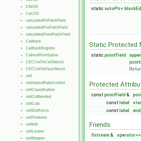
C9H20
►
static
autoPtr
<
blockE
CaCO3
►
calculatedFvPatchField
►
calculatedFvsPatchField
►
calculatedPointPatchField
►
Callback
►
Static Protected
CallbackRegistry
►
static
pointField
appe
CatmullRomSpline
►
point
CECCellToCellStencil
►
Retur
CECCellToFaceStencil
►
cell
►
Protected Attribu
cellAspectRatioControl
►
cellClassification
►
const
pointField
&
poi
cellCoBlended
►
const
label
sta
cellCuts
►
const
label
end
cellDistFuncs
►
cellFeatures
►
Friends
cellInfo
►
cellLooper
►
Ostream
&
operator<<
cellMapper
►