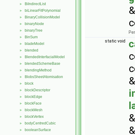
BiIndirectList
►
&
biLinearFitPolynomial
►
BinaryCollisionModel
►
c
binaryNode
►
binaryTree
►
Per
BinSum
►
c
static void
bladeModel
►
blended
►
c
BlendedInterfacialModel
►
blendedSchemeBase
►
c
blendingMethod
►
BlobsSheetAtomisation
►
block
►
i
blockDescriptor
►
blockEdge
►
l
blockFace
►
blockMesh
►
blockVertex
►
bodyCentredCubic
►
&
booleanSurface
►