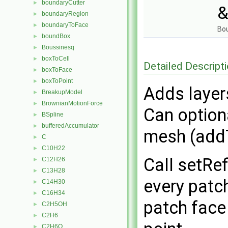
boundaryCutter
►
&
boundaryRegion
►
boundaryToFace
►
Bou
boundBox
►
Boussinesq
►
boxToCell
►
Detailed Descript
boxToFace
►
boxToPoint
►
Adds layers
BreakupModel
►
BrownianMotionForce
►
Can option
BSpline
►
bufferedAccumulator
►
mesh (add
C
►
C10H22
►
Call setRef
C12H26
►
C13H28
►
every patc
C14H30
►
C16H34
►
patch face
C2H5OH
►
C2H6
►
C2H6O
►