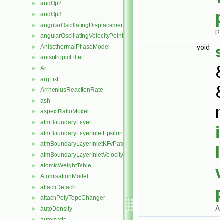
andOp2
►
andOp3
►
angularOscillatingDisplacementPointPatchVectorField
►
P
angularOscillatingVelocityPointPatchVectorField
►
AnisothermalPhaseModel
void
►
anisotropicFilter
►
Ar
►
argList
►
ArrheniusReactionRate
►
ash
►
aspectRatioModel
►
atmBoundaryLayer
►
atmBoundaryLayerInletEpsilonFvPatchScalarField
►
atmBoundaryLayerInletKFvPatchScalarField
►
atmBoundaryLayerInletVelocityFvPatchVectorField
►
atomicWeightTable
►
AtomisationModel
►
attachDetach
►
attachPolyTopoChanger
►
A
autoDensity
►
automatic
►