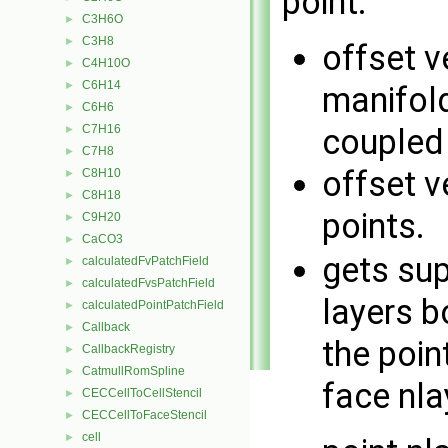
point.
C3H6O
►
C3H8
►
offset v
C4H10O
►
C6H14
►
manifol
C6H6
►
C7H16
coupled 
►
C7H8
►
offset v
C8H10
►
C8H18
►
points.
C9H20
►
CaCO3
►
gets sup
calculatedFvPatchField
►
calculatedFvsPatchField
►
layers b
calculatedPointPatchField
►
Callback
►
the poin
CallbackRegistry
►
CatmullRomSpline
►
face nla
CECCellToCellStencil
►
CECCellToFaceStencil
►
cell
►