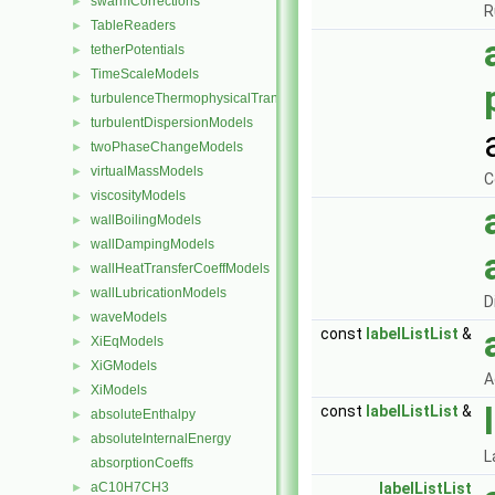
swarmCorrections
►
R
TableReaders
►
tetherPotentials
►
TimeScaleModels
►
turbulenceThermophysicalTransportModels
►
turbulentDispersionModels
►
twoPhaseChangeModels
►
virtualMassModels
►
C
viscosityModels
►
wallBoilingModels
►
wallDampingModels
►
wallHeatTransferCoeffModels
►
wallLubricationModels
►
D
waveModels
►
const
labelListList
&
XiEqModels
►
XiGModels
►
A
XiModels
►
const
labelListList
&
absoluteEnthalpy
►
absoluteInternalEnergy
►
L
absorptionCoeffs
aC10H7CH3
labelListList
►