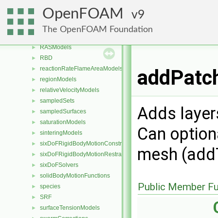
PDRDragModels
►
OpenFOAM
9
phaseTransferModels
►
porosityModels
►
The OpenFOAM Foundation
radiationModels
►
RASModels
►
RBD
►
reactionRateFlameAreaModels
►
addPatch
regionModels
►
relativeVelocityModels
►
sampledSets
►
Adds layers
sampledSurfaces
►
saturationModels
►
Can option
sinteringModels
►
sixDoFRigidBodyMotionConstraints
►
mesh (add
sixDoFRigidBodyMotionRestraints
►
sixDoFSolvers
►
solidBodyMotionFunctions
►
Public Member Fu
species
►
SRF
►
surfaceTensionModels
►