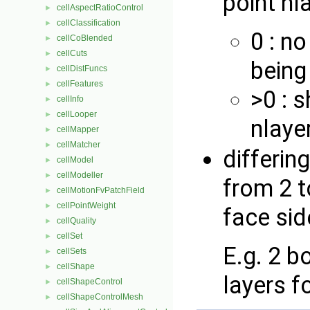
point nl
cellAspectRatioControl
►
cellClassification
►
0 : n
cellCoBlended
►
cellCuts
►
being
cellDistFuncs
►
cellFeatures
►
>0 : 
cellInfo
►
cellLooper
►
nlaye
cellMapper
►
cellMatcher
►
differing
cellModel
►
cellModeller
►
from 2 t
cellMotionFvPatchField
►
cellPointWeight
►
face sid
cellQuality
►
cellSet
►
E.g. 2 b
cellSets
►
cellShape
►
layers fo
cellShapeControl
►
cellShapeControlMesh
►