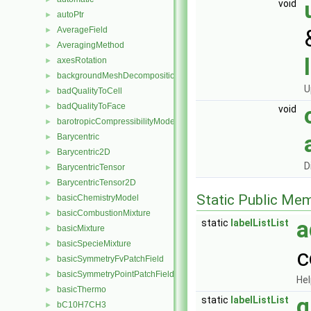
void
autoPtr
►
AverageField
►
AveragingMethod
►
axesRotation
►
backgroundMeshDecomposition
►
U
badQualityToCell
►
badQualityToFace
►
void
barotropicCompressibilityModel
►
Barycentric
►
Barycentric2D
►
D
BarycentricTensor
►
BarycentricTensor2D
►
Static Public Me
basicChemistryModel
►
basicCombustionMixture
►
a
static
labelListList
basicMixture
►
basicSpecieMixture
►
c
basicSymmetryFvPatchField
►
basicSymmetryPointPatchField
►
Hel
basicThermo
►
g
static
labelListList
bC10H7CH3
►