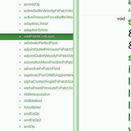
accessOp
►
A
activeBaffleVelocityFvPatchVectorField
►
activePressureForceBaffleVelocityFvPatchVectorField
►
void
adaptiveLinear
►
adaptiveSolver
►
addPatchCellLayer
►
adiabaticPerfectFluid
►
adjointOutletPressureFvPatchScalarField
►
adjointOutletVelocityFvPatchVectorField
►
adsorptionMassFractionFvPatchScalarField
►
advectiveFvPatchField
►
algebraicPairGAMGAgglomeration
►
alphaContactAngleFvPatchScalarField
►
alphaFixedPressureFvPatchScalarField
►
AMIInterpolation
►
AMIMethod
►
Amultiplier
►
andEqOp
►
andEqOp2
►
andOp
►