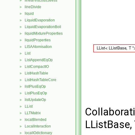
linearViscousStress
►
lineDivide
►
liquid
►
LiquidEvaporation
►
LiquidEvaporationBoil
►
liquidMixtureProperties
►
liquidProperties
►
LISAAtomisation
►
List
►
ListAppendEqOp
►
ListCompactIO
►
ListHashTable
►
ListHashTableCore
►
listPlusEqOp
►
ListPlusEqOp
►
listUpdateOp
►
LList
►
Collaborat
LLTMatrix
►
localBlended
►
LListBase, 
LocalInteraction
►
localIOdictionary
►