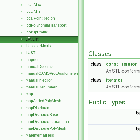
localMax
►
localMin
►
localPointRegion
►
logPolynomialTransport
►
lookupProfile
►
LPtrList
►
LUscalarMatrix
►
Classes
LUST
►
magnet
►
class
const_iterator
manualDecomp
►
An STL-conform
manualGAMGProcAgglomeration
►
class
iterator
ManualInjection
►
An STL-conformin
manualRenumber
►
Map
►
Public Types
mapAddedPolyMesh
►
mapDistribute
►
t
mapDistributeBase
►
mapDistributeLagrangian
►
t
mapDistributePolyMesh
►
MapInternalField
►