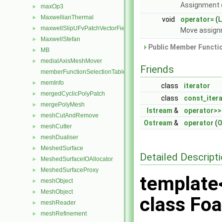
Assignment 
maxOp3
►
MaxwellianThermal
►
void
operator=
(
L
maxwellSlipUFvPatchVectorField
►
Move assign
MaxwellStefan
►
Public Member Functio
MB
►
medialAxisMeshMover
►
Friends
memberFunctionSelectionTables
memInfo
►
class
iterator
mergedCyclicPolyPatch
►
class
const_iter
mergePolyMesh
►
Istream
&
operator>>
meshCutAndRemove
►
Ostream
&
operator
(
O
meshCutter
►
meshDualiser
►
MeshedSurface
►
Detailed Descript
MeshedSurfaceIOAllocator
►
MeshedSurfaceProxy
►
template<
meshObject
►
MeshObject
►
class Foa
meshReader
►
meshRefinement
►