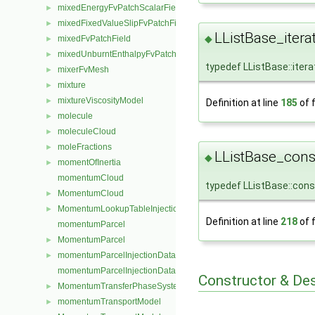
mixedEnergyFvPatchScalarField
►
mixedFixedValueSlipFvPatchField
►
LListBase_itera
◆
mixedFvPatchField
►
mixedUnburntEnthalpyFvPatchScalarField
►
typedef LListBase::iter
mixerFvMesh
►
mixture
►
mixtureViscosityModel
►
Definition at line
185
of f
molecule
►
moleculeCloud
►
moleFractions
►
LListBase_const
◆
momentOfInertia
►
momentumCloud
typedef LListBase::cons
MomentumCloud
►
MomentumLookupTableInjection
►
Definition at line
218
of f
momentumParcel
MomentumParcel
►
momentumParcelInjectionData
►
momentumParcelInjectionDataIOList
Constructor & De
MomentumTransferPhaseSystem
►
momentumTransportModel
►