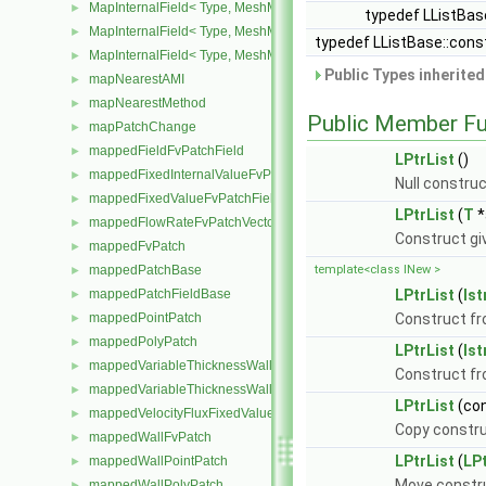
MapInternalField< Type, MeshMapper, pointMesh >
►
typedef LListBase
MapInternalField< Type, MeshMapper, surfaceMesh >
►
typedef LListBase::cons
MapInternalField< Type, MeshMapper, volMesh >
►
Public Types inherite
mapNearestAMI
►
mapNearestMethod
►
Public Member Fu
mapPatchChange
►
mappedFieldFvPatchField
►
LPtrList
()
mappedFixedInternalValueFvPatchField
►
Null constru
mappedFixedValueFvPatchField
►
LPtrList
(
T
*
mappedFlowRateFvPatchVectorField
►
Construct giv
mappedFvPatch
►
mappedPatchBase
template<class INew >
►
mappedPatchFieldBase
LPtrList
(
Is
►
mappedPointPatch
Construct f
►
mappedPolyPatch
►
LPtrList
(
Is
mappedVariableThicknessWallFvPatch
►
Construct f
mappedVariableThicknessWallPolyPatch
►
LPtrList
(co
mappedVelocityFluxFixedValueFvPatchField
►
Copy constru
mappedWallFvPatch
►
LPtrList
(
LPt
mappedWallPointPatch
►
Move constr
mappedWallPolyPatch
►