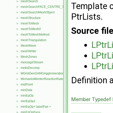
meshSearch
►
Template cl
meshSearchFACE_CENTRE_TRISMeshObject
►
meshSearchMeshObject
►
PtrLists.
meshStructure
►
meshToMesh
►
Source fil
meshToMesh0
►
meshToMeshMethod
►
meshTriangulation
►
LPtrL
MeshWave
►
meshWriter
►
LPtrL
MeshZones
►
messageStream
►
LPtrL
metisDecomp
►
MGridGenGAMGAgglomeration
►
Definition 
MichaelisMentenReactionRate
►
midPoint
►
minData
►
minEqOp
►
Member Typedef 
minEqOp2
►
minEqOp< labelPair >
►
minEqOpFace
►