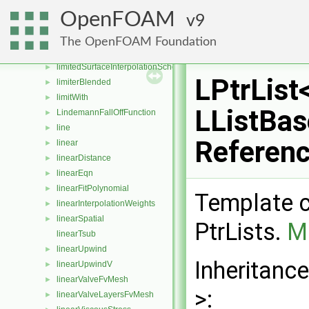
limitedCubicVLimiter
►
OpenFOAM
9
LimitedLimiter
►
limitedLinearLimiter
►
The OpenFOAM Foundation
LimitedScheme
►
limitedSurfaceInterpolationScheme
►
LPtrList
limiterBlended
►
limitWith
►
LListBas
LindemannFallOffFunction
►
line
►
Referen
linear
►
linearDistance
►
linearEqn
►
linearFitPolynomial
►
Template cl
linearInterpolationWeights
►
linearSpatial
►
PtrLists.
Mo
linearTsub
linearUpwind
►
Inheritance
linearUpwindV
►
linearValveFvMesh
►
>:
linearValveLayersFvMesh
►