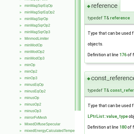
reference
minMagSqrEqOp
◆
►
minMagSqrEqOp2
►
typedef
T
&
reference
minMagSqrOp
►
minMagSqrOp2
►
minMagSqrOp3
►
Type that can be used f
MinmodLimiter
►
objects.
minModOp
►
minModOp2
►
Definition at line
176
of f
minModOp3
►
minOp
►
minOp2
►
const_referenc
◆
minOp3
►
minusEqOp
►
typedef
T
&
const_refe
minusEqOp2
►
minusOp
►
minusOp2
►
Type that can be used fo
minusOp3
►
LPtrList::value_type
obj
mirrorFvMesh
►
MixedDiffuseSpecular
►
Definition at line
180
of f
mixedEnergyCalculatedTemperatureFvPatchScalarField
►