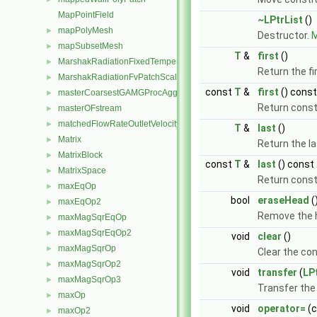
MapPointField
~LPtrList
()
mapPolyMesh
►
Destructor.
M
mapSubsetMesh
►
T
&
first
()
MarshakRadiationFixedTemperatureFvPatchScalarField
►
Return the fi
MarshakRadiationFvPatchScalarField
►
const
T
&
first
() const
masterCoarsestGAMGProcAgglomeration
►
Return const
masterOFstream
►
matchedFlowRateOutletVelocityFvPatchVectorField
►
T
&
last
()
Matrix
►
Return the l
MatrixBlock
►
const
T
&
last
() const
MatrixSpace
►
Return const
maxEqOp
►
bool
eraseHead
(
maxEqOp2
►
Remove the h
maxMagSqrEqOp
►
maxMagSqrEqOp2
►
void
clear
()
maxMagSqrOp
►
Clear the con
maxMagSqrOp2
►
void
transfer
(
LP
maxMagSqrOp3
►
Transfer the
maxOp
►
void
operator=
(
maxOp2
►