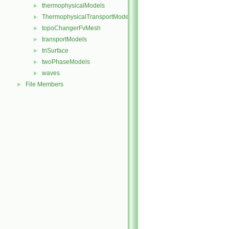
thermophysicalModels
►
ThermophysicalTransportModels
►
topoChangerFvMesh
►
transportModels
►
triSurface
►
twoPhaseModels
►
waves
►
File Members
►