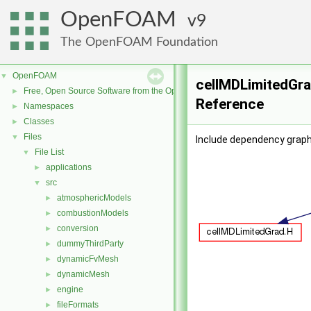
OpenFOAM
9
The OpenFOAM Foundation
OpenFOAM
▼
cellMDLimitedGra
Free, Open Source Software from the OpenFOAM Foundation
►
Reference
Namespaces
►
Classes
►
Files
▼
Include dependency graph
File List
▼
applications
►
src
▼
atmosphericModels
►
combustionModels
►
conversion
►
dummyThirdParty
►
dynamicFvMesh
►
dynamicMesh
►
engine
►
fileFormats
►