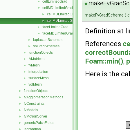
cellLimitedGrad
makeFvGradSc
►
◆
cellMDLimitedGrad
▼
cellMDLimitedGrad.H
►
makeFvGradScheme
(
c
cellMDLimitedGrads.C
►
faceLimitedGrad
►
Definition at l
faceMDLimitedGrad
►
laplacianSchemes
►
References
ce
snGradSchemes
►
correctBounda
functionObjects
►
fvMatrices
Foam::min()
,
p
►
fvMesh
►
interpolation
Here is the cal
►
surfaceMesh
►
volMesh
►
functionObjects
►
fvAgglomerationMethods
►
fvConstraints
►
fvModels
►
fvMotionSolver
►
genericPatchFields
►
lagrangian
►