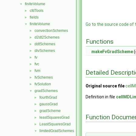
finiteVolume
▼
cfdTools
►
fields
►
finiteVolume
Go to the source code of th
▼
convectionSchemes
►
d2dt2Schemes
►
Functions
ddtSchemes
►
divSchemes
►
makeFvGradScheme
(
fv
►
fvc
►
fvm
Detailed Descript
►
fvSchemes
►
fvSolution
►
Original source file
cell
gradSchemes
▼
Definition in file
cellMDLi
fourthGrad
►
gaussGrad
►
gradScheme
►
Function Documen
leastSquaresGrad
►
LeastSquaresGrad
►
limitedGradSchemes
▼