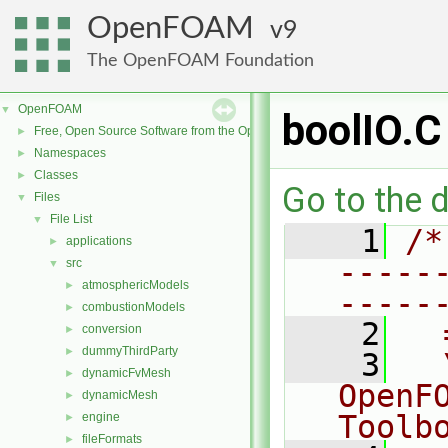
OpenFOAM
9
The OpenFOAM Foundation
OpenFOAM
▼
boolIO.C
Free, Open Source Software from the OpenFOAM Foundation
►
Namespaces
►
Classes
►
Go to the d
Files
▼
File List
▼
    1
/*
applications
►
-----
src
▼
atmosphericModels
►
-----
combustionModels
►
    2
  
conversion
►
dummyThirdParty
►
    3
  
dynamicFvMesh
►
OpenF
dynamicMesh
►
Toolb
engine
►
fileFormats
►