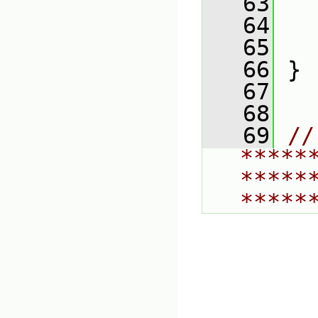
   63
   
   64
   65
   66
 }
   67
   68
   69
// 
*****
*****
*****