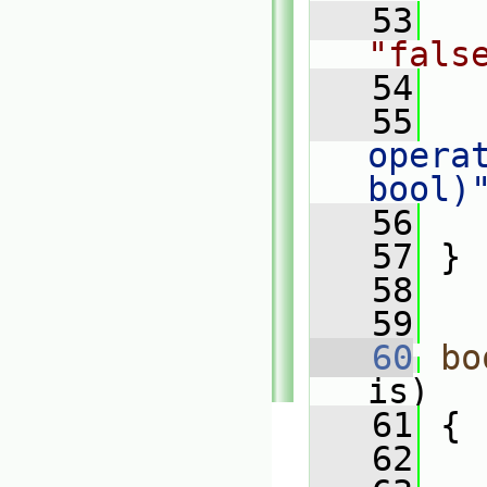
   53
"fals
   54
   
   55
   
operat
bool)
   56
   57
 }
   58
   59
   60
bo
is)
   61
 {
   62