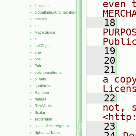
even 
functions
►
MERCH
globalIndexAndTransform
►
hashes
►
   18
  
ints
►
PURPO
MatrixSpace
►
Publi
nil
►
nullObject
►
   19
  
one
►
   20
ops
►
Pair
►
   21
  
polynomialEqns
►
a cop
pTraits
►
Licen
quaternion
►
Random
►
   22
  
ranges
►
not, s
RowVector
►
Scalar
►
<http
septernion
►
   23
spatialVectorAlgebra
►
   24
De
SphericalTensor
►