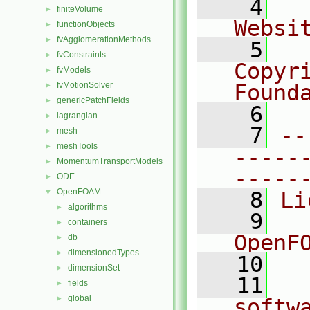
    4
  
finiteVolume
►
Websi
functionObjects
►
fvAgglomerationMethods
►
    5
  
fvConstraints
►
Copyr
fvModels
►
fvMotionSolver
Found
►
genericPatchFields
►
    6
  
lagrangian
►
    7
--
mesh
►
meshTools
►
-----
MomentumTransportModels
►
-----
ODE
►
OpenFOAM
▼
    8
Li
algorithms
►
    9
  
containers
►
OpenF
db
►
dimensionedTypes
►
   10
dimensionSet
►
   11
  
fields
►
global
►
softw