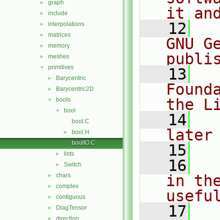
graph
►
it an
include
►
   12
  
interpolations
►
matrices
►
GNU G
memory
►
publi
meshes
►
primitives
▼
   13
  
Barycentric
►
Found
Barycentric2D
►
the L
bools
▼
bool
▼
   14
  
bool.C
later
bool.H
►
boolIO.C
   15
lists
►
   16
  
Switch
►
chars
in the
►
complex
►
usefu
contiguous
►
   17
  
DiagTensor
►
direction
►