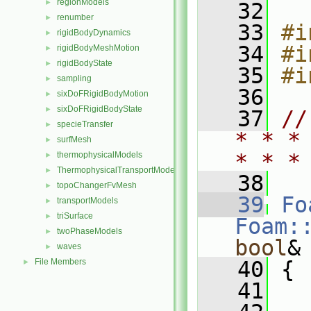
regionModels
►
   32
renumber
►
   33
#i
rigidBodyDynamics
►
   34
#i
rigidBodyMeshMotion
►
rigidBodyState
►
   35
#i
sampling
►
   36
sixDoFRigidBodyMotion
►
sixDoFRigidBodyState
►
   37
//
specieTransfer
►
* * *
surfMesh
►
* * *
thermophysicalModels
►
ThermophysicalTransportModels
►
   38
topoChangerFvMesh
►
   39
Fo
transportModels
►
triSurface
►
Foam:
twoPhaseModels
►
bool
&
waves
►
File Members
   40
 {
►
   41