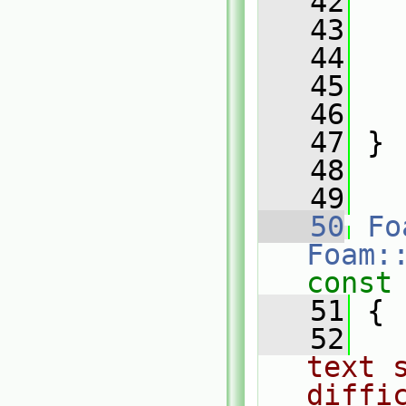
   42
   
   43
   
   44
   
   45
   46
   47
 }
   48
   49
   50
Fo
Foam:
const
   51
 {
   52
text s
diffi