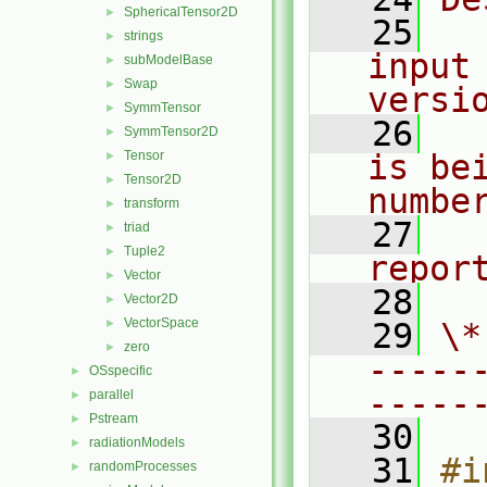
SphericalTensor2D
►
   25
  
strings
►
input 
subModelBase
►
Swap
►
versi
SymmTensor
►
   26
  
SymmTensor2D
►
Tensor
is be
►
Tensor2D
►
numbe
transform
►
   27
  
triad
►
Tuple2
►
repor
Vector
►
   28
Vector2D
►
VectorSpace
►
   29
\*
zero
►
-----
OSspecific
►
-----
parallel
►
Pstream
►
   30
radiationModels
►
   31
#i
randomProcesses
►