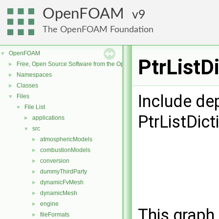
OpenFOAM
9
The OpenFOAM Foundation
OpenFOAM
▼
PtrListD
Free, Open Source Software from the OpenFOAM Foundation
►
Namespaces
►
Classes
►
Include de
Files
▼
File List
▼
PtrListDict
applications
►
src
▼
atmosphericModels
►
combustionModels
►
conversion
►
dummyThirdParty
►
dynamicFvMesh
►
dynamicMesh
►
engine
►
This graph 
fileFormats
►