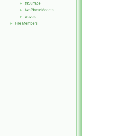
triSurface
►
twoPhaseModels
►
waves
►
File Members
►