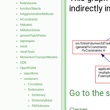
finiteVolume
►
indirectly i
functionObjects
►
fvAgglomerationMethods
►
fvConstraints
►
fvModels
►
fvMotionSolver
►
genericPatchFields
►
lagrangian
►
mesh
►
meshTools
►
MomentumTransportModels
►
ODE
►
OpenFOAM
▼
algorithms
►
containers
▼
Circulators
►
Dictionaries
▼
Go to the s
Dictionary
►
DictionaryBase
►
PtrDictionary
►
Classes