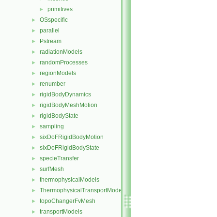
primitives
►
OSspecific
►
parallel
►
Pstream
►
radiationModels
►
randomProcesses
►
regionModels
►
renumber
►
rigidBodyDynamics
►
rigidBodyMeshMotion
►
rigidBodyState
►
sampling
►
sixDoFRigidBodyMotion
►
sixDoFRigidBodyState
►
specieTransfer
►
surfMesh
►
thermophysicalModels
►
ThermophysicalTransportModels
►
topoChangerFvMesh
►
transportModels
►