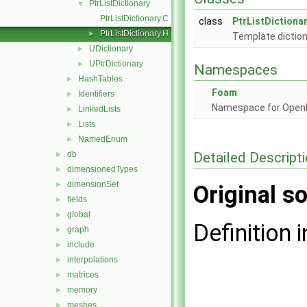
PtrListDictionary
▼
PtrListDictionary.C
class
PtrListDictionar
PtrListDictionary.H
►
Template diction
UDictionary
►
UPtrDictionary
►
Namespaces
HashTables
►
Foam
Identifiers
►
Namespace for Ope
LinkedLists
►
Lists
►
NamedEnum
►
Detailed Descript
db
►
dimensionedTypes
►
dimensionSet
►
Original so
fields
►
global
►
Definition i
graph
►
include
►
interpolations
►
matrices
►
memory
►
meshes
►