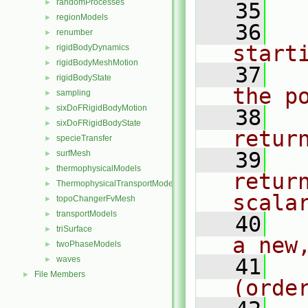
randomProcesses
►
   35
regionModels
►
   36
  
renumber
►
start
rigidBodyDynamics
►
rigidBodyMeshMotion
►
   37
  
rigidBodyState
►
the p
sampling
►
sixDoFRigidBodyMotion
►
   38
  
sixDoFRigidBodyState
►
retur
specieTransfer
►
   39
  
surfMesh
►
thermophysicalModels
►
retur
ThermophysicalTransportModels
►
scala
topoChangerFvMesh
►
transportModels
►
   40
  
triSurface
►
a new
twoPhaseModels
►
waves
   41
  
►
File Members
►
(orde