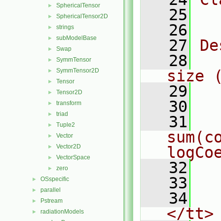
SphericalTensor
►
   25
  
SphericalTensor2D
►
   26
strings
►
subModelBase
►
   27
De
Swap
►
   28
  
SymmTensor
►
SymmTensor2D
size 
►
Tensor
►
   29
Tensor2D
►
   30
  
transform
►
triad
►
   31
  
Tuple2
►
sum(co
Vector
►
Vector2D
►
logCo
VectorSpace
►
   32
  
zero
►
   33
OSspecific
►
parallel
►
   34
  
Pstream
►
</tt>
radiationModels
►