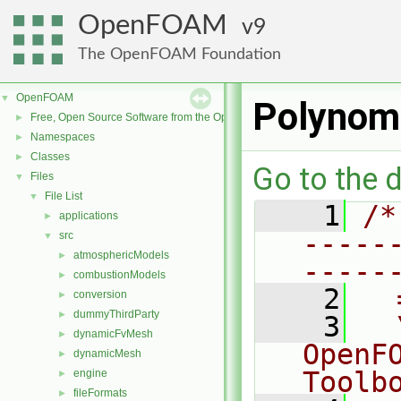
OpenFOAM
9
The OpenFOAM Foundation
OpenFOAM
▼
Polynom
Free, Open Source Software from the OpenFOAM Foundation
►
Namespaces
►
Classes
►
Go to the d
Files
▼
File List
▼
    1
/*
applications
►
-----
src
▼
atmosphericModels
►
-----
combustionModels
►
    2
  
conversion
►
dummyThirdParty
►
    3
  
dynamicFvMesh
►
OpenF
dynamicMesh
►
Toolb
engine
►
fileFormats
►