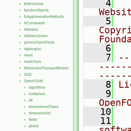
    4
  
finiteVolume
►
Websi
functionObjects
►
fvAgglomerationMethods
►
    5
  
fvConstraints
►
Copyr
fvModels
►
fvMotionSolver
Found
►
genericPatchFields
►
    6
  
lagrangian
►
    7
--
mesh
►
meshTools
►
-----
MomentumTransportModels
►
-----
ODE
►
OpenFOAM
▼
    8
Li
algorithms
►
    9
  
containers
►
OpenF
db
►
dimensionedTypes
►
   10
dimensionSet
►
   11
  
fields
►
global
►
softw