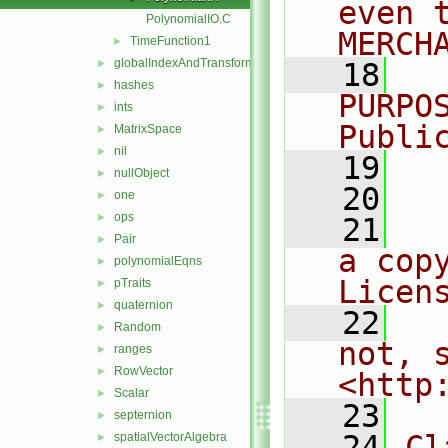
even 
PolynomialIO.C
MERCH
TimeFunction1
►
globalIndexAndTransform
►
   18
  
hashes
►
PURPO
ints
►
Publi
MatrixSpace
►
nil
►
   19
  
nullObject
►
   20
one
►
ops
►
   21
  
Pair
►
a cop
polynomialEqns
►
Licen
pTraits
►
quaternion
►
   22
  
Random
►
not, s
ranges
►
RowVector
►
<http
Scalar
►
   23
septernion
►
   24
Cl
spatialVectorAlgebra
►