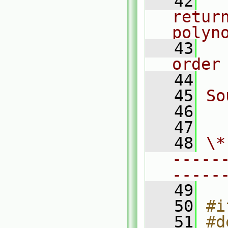
   42
  
retur
polyn
   43
  
order
   44
   45
So
   46
  
   47
   48
\*
-----
-----
   49
   50
#i
   51
#d