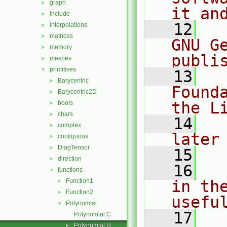
graph
►
it an
include
►
   12
  
interpolations
►
matrices
►
GNU G
memory
►
publi
meshes
►
primitives
▼
   13
  
Barycentric
►
Found
Barycentric2D
►
the L
bools
►
chars
►
   14
  
complex
►
later
contiguous
►
DiagTensor
►
   15
direction
►
   16
  
functions
▼
Function1
in the
►
Function2
►
usefu
Polynomial
▼
   17
  
Polynomial.C
Polynomial.H
►