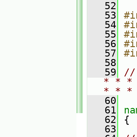
   52
   53
#i
   54
#i
   55
#i
   56
#i
   57
#i
   58
   59
//
* * *
* * *
   60
   61
na
   62
 {
   63