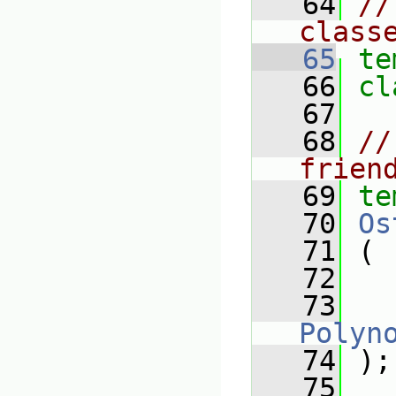
   64
//
class
   65
te
   66
cl
   67
   68
//
frien
   69
te
   70
Os
   71
 (
   72
   73
Polyn
   74
 );
   75