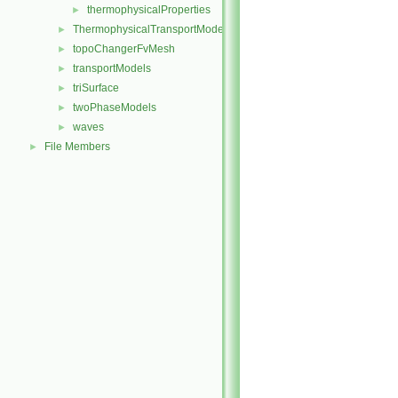
thermophysicalProperties
►
ThermophysicalTransportModels
►
topoChangerFvMesh
►
transportModels
►
triSurface
►
twoPhaseModels
►
waves
►
File Members
►