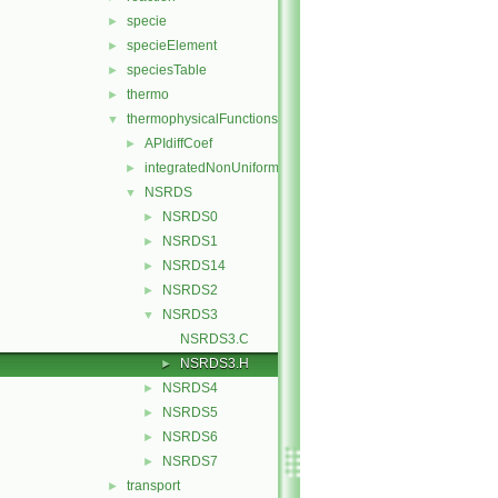
specie
►
specieElement
►
speciesTable
►
thermo
►
thermophysicalFunctions
▼
APIdiffCoef
►
integratedNonUniformTable1
►
NSRDS
▼
NSRDS0
►
NSRDS1
►
NSRDS14
►
NSRDS2
►
NSRDS3
▼
NSRDS3.C
NSRDS3.H
►
NSRDS4
►
NSRDS5
►
NSRDS6
►
NSRDS7
►
transport
►