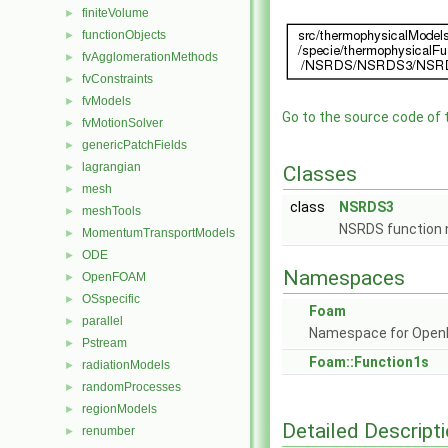
finiteVolume
►
functionObjects
►
fvAgglomerationMethods
►
fvConstraints
►
fvModels
►
Go to the source code of th
fvMotionSolver
►
genericPatchFields
►
lagrangian
►
Classes
mesh
►
class
NSRDS3
meshTools
►
NSRDS function
MomentumTransportModels
►
ODE
►
Namespaces
OpenFOAM
►
OSspecific
►
Foam
parallel
►
Namespace for Ope
Pstream
►
Foam::Function1s
radiationModels
►
randomProcesses
►
regionModels
►
Detailed Descript
renumber
►