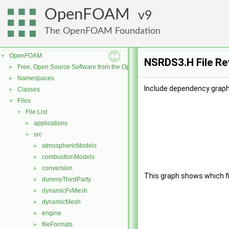
OpenFOAM
9
The OpenFOAM Foundation
OpenFOAM
▼
NSRDS3.H File Re
Free, Open Source Software from the OpenFOAM Foundation
►
Namespaces
►
Include dependency graph
Classes
►
Files
▼
File List
▼
applications
►
src
▼
atmosphericModels
►
combustionModels
►
conversion
►
This graph shows which file
dummyThirdParty
►
dynamicFvMesh
►
dynamicMesh
►
engine
►
fileFormats
►