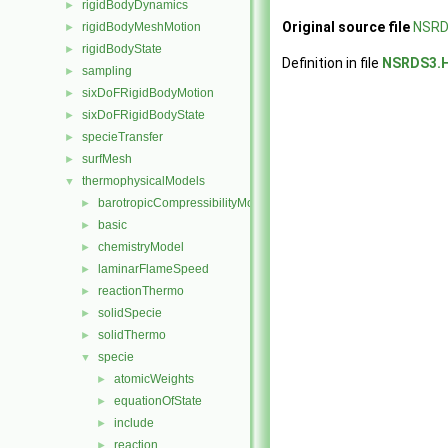
rigidBodyDynamics
►
Original source file
NSRD
rigidBodyMeshMotion
►
rigidBodyState
►
Definition in file
NSRDS3.
sampling
►
sixDoFRigidBodyMotion
►
sixDoFRigidBodyState
►
specieTransfer
►
surfMesh
►
thermophysicalModels
▼
barotropicCompressibilityModel
►
basic
►
chemistryModel
►
laminarFlameSpeed
►
reactionThermo
►
solidSpecie
►
solidThermo
►
specie
▼
atomicWeights
►
equationOfState
►
include
►
reaction
►