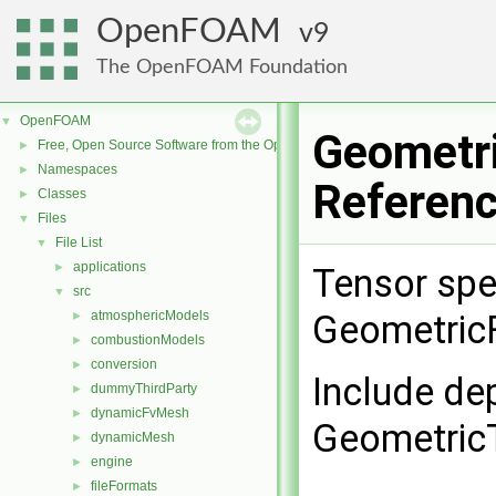
OpenFOAM
9
The OpenFOAM Foundation
OpenFOAM
▼
Geometri
Free, Open Source Software from the OpenFOAM Foundation
►
Namespaces
►
Referen
Classes
►
Files
▼
File List
▼
applications
►
Tensor spe
src
▼
atmosphericModels
GeometricF
►
combustionModels
►
conversion
►
Include de
dummyThirdParty
►
dynamicFvMesh
►
GeometricT
dynamicMesh
►
engine
►
fileFormats
►