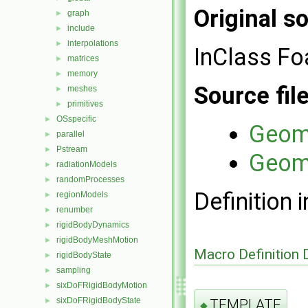
Original so
graph
►
include
►
interpolations
►
InClass Fo
matrices
►
memory
►
Source fil
meshes
►
primitives
►
OSspecific
►
Geome
parallel
►
Pstream
►
Geome
radiationModels
►
randomProcesses
►
Definition i
regionModels
►
renumber
►
rigidBodyDynamics
►
rigidBodyMeshMotion
►
Macro Definition
rigidBodyState
►
sampling
►
sixDoFRigidBodyMotion
►
sixDoFRigidBodyState
TEMPLATE
►
◆