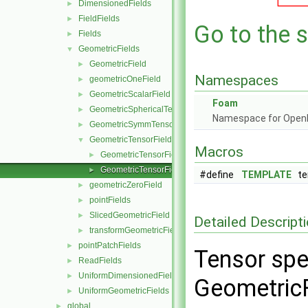
DimensionedFields
►
FieldFields
►
Go to the s
Fields
►
GeometricFields
▼
GeometricField
►
Namespaces
geometricOneField
►
GeometricScalarField
►
Foam
GeometricSphericalTensorField
►
Namespace for Ope
GeometricSymmTensorField
►
GeometricTensorField
▼
Macros
GeometricTensorField.C
►
GeometricTensorField.H
►
#define
TEMPLATE
tem
geometricZeroField
►
pointFields
►
SlicedGeometricField
►
Detailed Descript
transformGeometricField
►
pointPatchFields
►
Tensor spe
ReadFields
►
UniformDimensionedFields
►
GeometricF
UniformGeometricFields
►
global
►