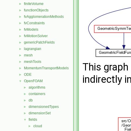
finiteVolume
►
functionObjects
►
fvAgglomerationMethods
►
fvConstraints
►
fvModels
►
fvMotionSolver
►
genericPatchFields
►
lagrangian
►
mesh
►
meshTools
►
This graph 
MomentumTransportModels
►
ODE
►
indirectly i
OpenFOAM
▼
algorithms
►
containers
►
db
►
dimensionedTypes
►
dimensionSet
►
fields
▼
cloud
►