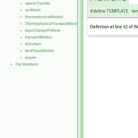
specieTransfer
►
surfMesh
►
#define TEMPLATE temp
thermophysicalModels
►
ThermophysicalTransportModels
►
Definition at line
42
of fi
topoChangerFvMesh
►
transportModels
►
triSurface
►
twoPhaseModels
►
waves
►
File Members
►