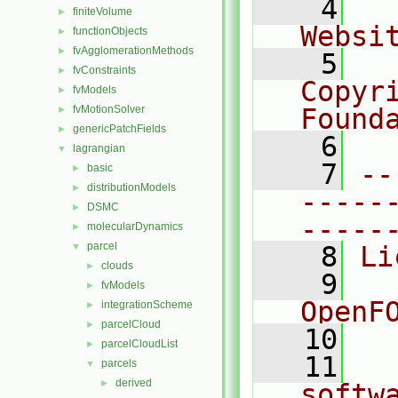
    4
  
finiteVolume
►
Websi
functionObjects
►
fvAgglomerationMethods
►
    5
  
fvConstraints
►
Copyr
fvModels
►
fvMotionSolver
Found
►
genericPatchFields
►
    6
  
lagrangian
▼
    7
--
basic
►
distributionModels
►
-----
DSMC
►
-----
molecularDynamics
►
parcel
▼
    8
Li
clouds
►
    9
  
fvModels
►
OpenF
integrationScheme
►
parcelCloud
►
   10
parcelCloudList
►
   11
  
parcels
▼
derived
►
softw