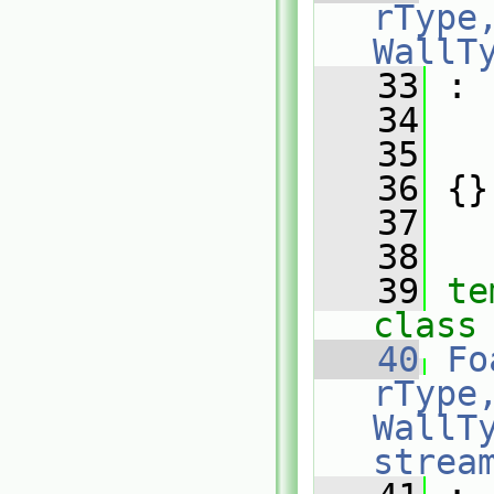
rType,
WallT
   33
 :
   34
   
   35
   
   36
 {}
   37
   38
   39
te
class
   40
Fo
rType,
WallT
strea