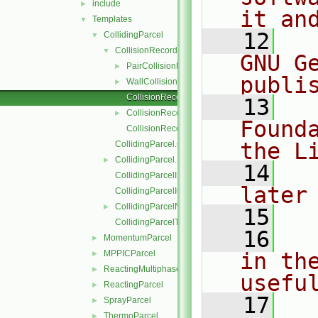
include
►
it an
Templates
▼
   12
  
CollidingParcel
▼
CollisionRecordList
▼
GNU G
PairCollisionRecord
►
publi
WallCollisionRecord
►
CollisionRecordList.C
   13
  
CollisionRecordList.H
►
Found
CollisionRecordListI.H
the L
CollidingParcel.C
CollidingParcel.H
►
   14
  
CollidingParcelI.H
later
CollidingParcelIO.C
CollidingParcelName.C
►
   15
CollidingParcelTrackingDataI.H
   16
  
MomentumParcel
►
MPPICParcel
in the
►
ReactingMultiphaseParcel
►
usefu
ReactingParcel
►
   17
  
SprayParcel
►
ThermoParcel
►