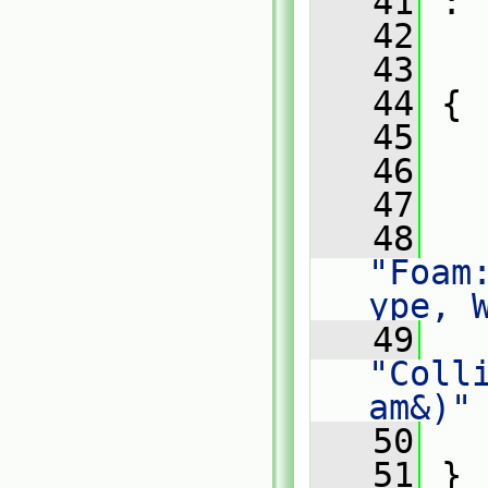
   41
 :
   42
   
   43
   
   44
 {
   45
   46
   
   47
   
   48
"Foam
ype, 
   49
"Coll
am&)"
   50
   
   51
 }