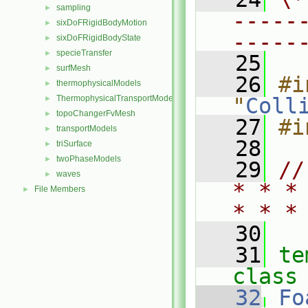
sampling
►
-----
sixDoFRigidBodyMotion
►
-----
sixDoFRigidBodyState
►
specieTransfer
►
   25
surfMesh
►
   26
#i
thermophysicalModels
►
ThermophysicalTransportModels
"
Coll
►
topoChangerFvMesh
►
   27
#i
transportModels
►
   28
triSurface
►
twoPhaseModels
►
   29
//
waves
►
* * *
File Members
►
* * *
   30
   31
te
class
   32
Fo