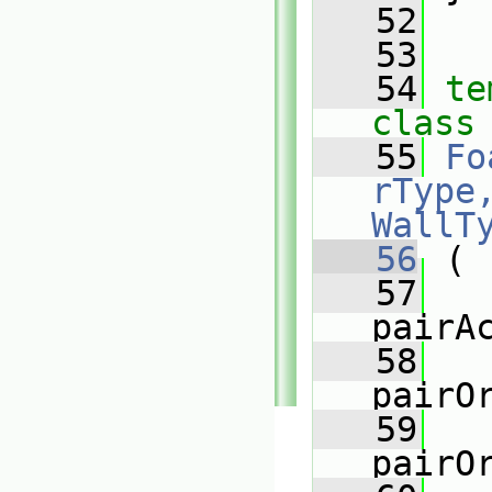
   52
   53
   54
te
class
   55
Fo
rType,
WallT
   56
 (
   57
pairA
   58
pairO
   59
pairO