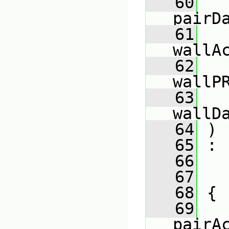
   60
pairD
   61
wallA
   62
wallP
   63
wallD
   64
 )
   65
 :
   66
   
   67
   
   68
 {
   69
pairA