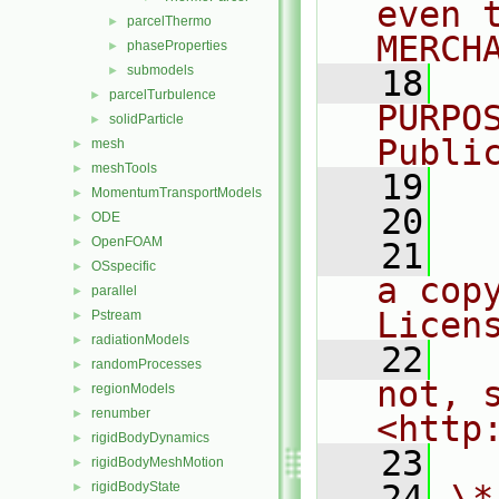
even 
parcelThermo
►
MERCH
phaseProperties
►
submodels
►
   18
  
parcelTurbulence
►
PURPO
solidParticle
►
Publi
mesh
►
meshTools
►
   19
  
MomentumTransportModels
►
   20
ODE
►
OpenFOAM
►
   21
  
OSspecific
►
a cop
parallel
►
Licen
Pstream
►
radiationModels
►
   22
  
randomProcesses
►
not, s
regionModels
►
renumber
►
<http
rigidBodyDynamics
►
   23
rigidBodyMeshMotion
►
   24
\*
rigidBodyState
►