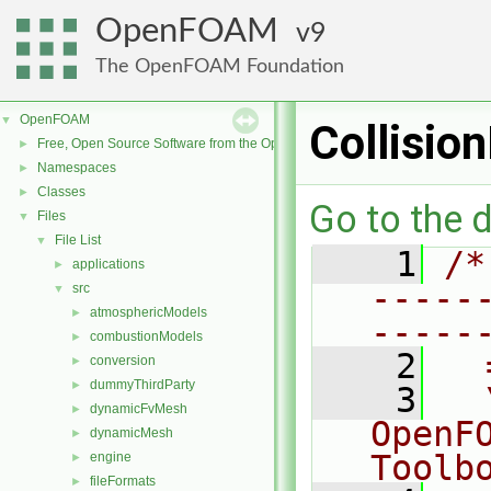
OpenFOAM
9
The OpenFOAM Foundation
OpenFOAM
▼
Collisio
Free, Open Source Software from the OpenFOAM Foundation
►
Namespaces
►
Classes
►
Go to the d
Files
▼
File List
▼
    1
/*
applications
►
-----
src
▼
atmosphericModels
►
-----
combustionModels
►
    2
  
conversion
►
dummyThirdParty
►
    3
  
dynamicFvMesh
►
OpenF
dynamicMesh
►
Toolb
engine
►
fileFormats
►