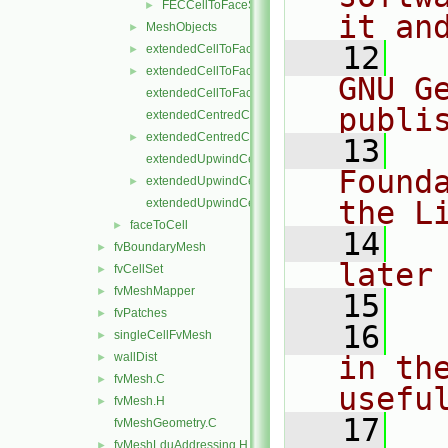
FECCellToFaceStencil.H
►
it an
MeshObjects
►
   12
  
extendedCellToFaceStencil.C
►
extendedCellToFaceStencil.H
►
GNU G
extendedCellToFaceStencilTemplates.C
publi
extendedCentredCellToFaceStencil.C
extendedCentredCellToFaceStencil.H
►
   13
  
extendedUpwindCellToFaceStencil.C
Found
extendedUpwindCellToFaceStencil.H
►
the L
extendedUpwindCellToFaceStencilTemplates.C
faceToCell
►
   14
  
fvBoundaryMesh
►
later
fvCellSet
►
fvMeshMapper
►
   15
fvPatches
►
   16
  
singleCellFvMesh
►
wallDist
in the
►
fvMesh.C
►
usefu
fvMesh.H
►
   17
  
fvMeshGeometry.C
fvMeshLduAddressing.H
►