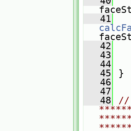
   40
faceS
   41
calcF
faceS
   42
   43
   44
   45
 }
   46
   47
   48
// 
*****
*****
*****