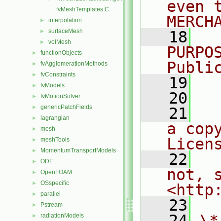
even 
fvMeshTemplates.C
MERCH
interpolation
►
surfaceMesh
►
   18
  
volMesh
►
PURPO
functionObjects
►
Publi
fvAgglomerationMethods
►
fvConstraints
►
   19
  
fvModels
►
   20
fvMotionSolver
►
genericPatchFields
►
   21
  
lagrangian
►
a cop
mesh
►
Licen
meshTools
►
MomentumTransportModels
►
   22
  
ODE
►
not, s
OpenFOAM
►
OSspecific
►
<http
parallel
►
   23
Pstream
►
   24
\*
radiationModels
►