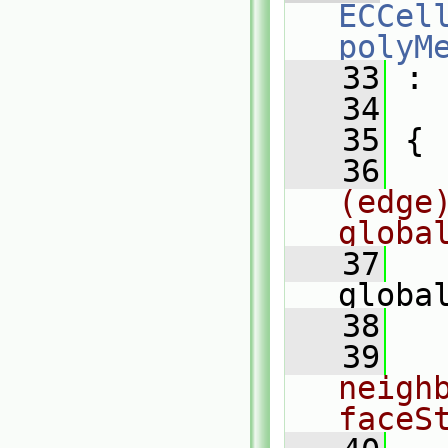
ECCel
polyM
   33
 :
   34
   35
 {
   36
(edge)
globa
   37
globa
   38
   39
neigh
faceS