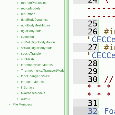
randomProcesses
►
-----
regionModels
►
-----
renumber
►
rigidBodyDynamics
►
   25
rigidBodyMeshMotion
►
   26
#i
rigidBodyState
►
sampling
"
CECC
►
sixDoFRigidBodyMotion
►
   27
#i
sixDoFRigidBodyState
►
"
CECC
specieTransfer
►
surfMesh
►
   28
thermophysicalModels
►
   29
ThermophysicalTransportModels
►
topoChangerFvMesh
►
   30
//
transportModels
►
* * *
triSurface
►
* * *
twoPhaseModels
►
waves
►
   31
File Members
►
   32
Fo