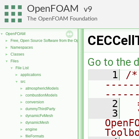
OpenFOAM
9
The OpenFOAM Foundation
OpenFOAM
▼
CECCellT
Free, Open Source Software from the OpenFOAM Foundation
►
Namespaces
►
Classes
►
Go to the d
Files
▼
File List
▼
    1
/*
applications
►
-----
src
▼
atmosphericModels
►
-----
combustionModels
►
    2
  
conversion
►
dummyThirdParty
►
    3
  
dynamicFvMesh
►
OpenF
dynamicMesh
►
Toolb
engine
►
fileFormats
►