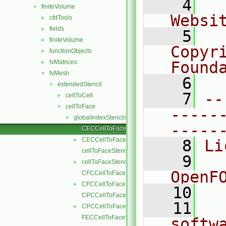
    4
  
finiteVolume
▼
Websi
cfdTools
►
fields
►
    5
  
finiteVolume
►
Copyr
functionObjects
►
fvMatrices
Found
►
fvMesh
▼
    6
  
extendedStencil
▼
    7
--
cellToCell
►
cellToFace
▼
-----
globalIndexStencils
▼
-----
CECCellToFaceStencil.C
CECCellToFaceStencil.H
►
    8
Li
cellToFaceStencil.C
    9
  
cellToFaceStencil.H
►
OpenF
CFCCellToFaceStencil.C
CFCCellToFaceStencil.H
►
   10
CPCCellToFaceStencil.C
   11
  
CPCCellToFaceStencil.H
►
FECCellToFaceStencil.C
softw