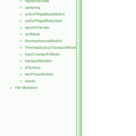
rigidBodyState
►
sampling
►
sixDoFRigidBodyMotion
►
sixDoFRigidBodyState
►
specieTransfer
►
surfMesh
►
thermophysicalModels
►
ThermophysicalTransportModels
►
topoChangerFvMesh
►
transportModels
►
triSurface
►
twoPhaseModels
►
waves
►
File Members
►