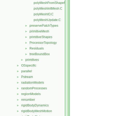
polyMeshFromShapeMesh.C
polyMeshInitMesh.C
polyMeshIO.C
polyMeshUpdate.C
preservePatchTypes
►
primitiveMesh
►
primitiveShapes
►
ProcessorTopology
►
Residuals
►
treeBoundBox
►
primitives
►
OSspecific
►
parallel
►
Pstream
►
radiationModels
►
randomProcesses
►
regionModels
►
renumber
►
rigidBodyDynamics
►
rigidBodyMeshMotion
►