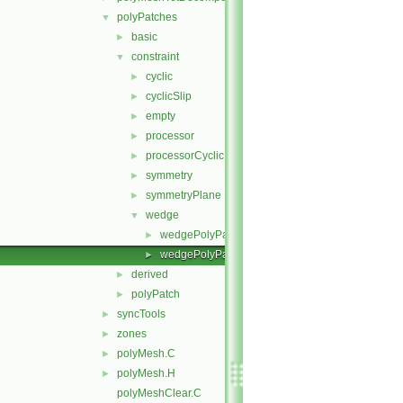
polyPatches
▼
basic
►
constraint
▼
cyclic
►
cyclicSlip
►
empty
►
processor
►
processorCyclic
►
symmetry
►
symmetryPlane
►
wedge
▼
wedgePolyPatch.C
►
wedgePolyPatch.H
►
derived
►
polyPatch
►
syncTools
►
zones
►
polyMesh.C
►
polyMesh.H
►
polyMeshClear.C