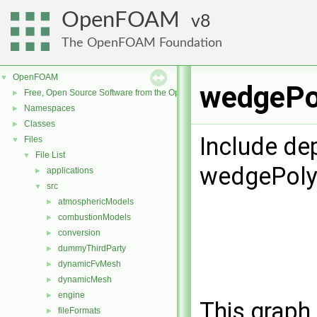
OpenFOAM
8
The OpenFOAM Foundation
OpenFOAM
▼
wedgePol
Free, Open Source Software from the OpenFOAM Foundation
►
Namespaces
►
Classes
►
Include de
Files
▼
File List
▼
wedgePoly
applications
►
src
▼
atmosphericModels
►
combustionModels
►
conversion
►
dummyThirdParty
►
dynamicFvMesh
►
dynamicMesh
►
engine
►
This graph 
fileFormats
►