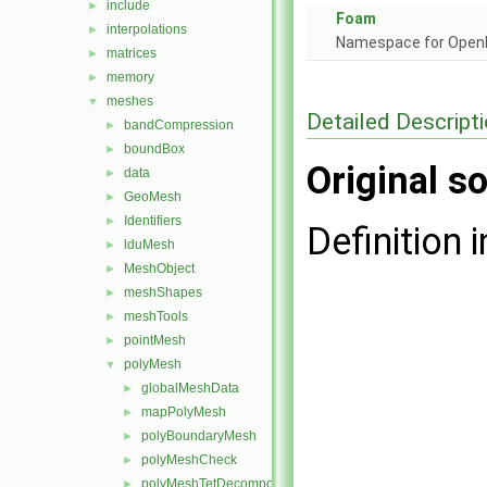
include
►
Foam
interpolations
►
Namespace for Ope
matrices
►
memory
►
meshes
▼
Detailed Descript
bandCompression
►
boundBox
►
Original so
data
►
GeoMesh
►
Identifiers
►
Definition i
lduMesh
►
MeshObject
►
meshShapes
►
meshTools
►
pointMesh
►
polyMesh
▼
globalMeshData
►
mapPolyMesh
►
polyBoundaryMesh
►
polyMeshCheck
►
polyMeshTetDecomposition
►