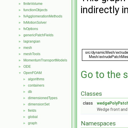
finiteVolume
►
indirectly i
functionObjects
►
fvAgglomerationMethods
►
fvMotionSolver
►
fvOptions
►
genericPatchFields
►
lagrangian
►
mesh
►
meshTools
►
MomentumTransportModels
►
ODE
►
Go to the s
OpenFOAM
▼
algorithms
►
containers
►
db
►
Classes
dimensionedTypes
►
class
wedgePolyPatc
dimensionSet
►
Wedge front and
fields
►
global
►
Namespaces
graph
►