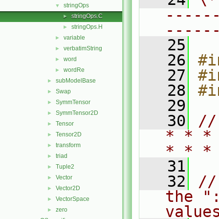
stringOps
▼
-----
stringOps.C
►
-----
stringOps.H
►
variable
►
   25
verbatimString
►
   26
#i
word
►
wordRe
   27
#i
►
subModelBase
►
   28
#i
Swap
►
   29
SymmTensor
►
SymmTensor2D
►
   30
//
Tensor
►
* * *
Tensor2D
►
transform
►
* * *
triad
►
   31
Tuple2
►
   32
//
Vector
►
Vector2D
►
the "
VectorSpace
►
value
zero
►