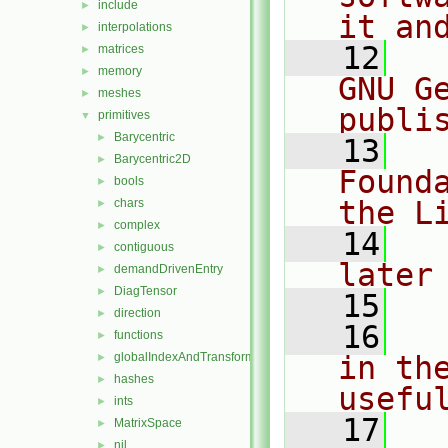
include
►
it an
interpolations
►
   12
  
matrices
►
memory
►
GNU G
meshes
►
publi
primitives
▼
Barycentric
►
   13
  
Barycentric2D
►
Found
bools
►
the L
chars
►
complex
►
   14
  
contiguous
►
later
demandDrivenEntry
►
DiagTensor
►
   15
direction
►
   16
  
functions
►
globalIndexAndTransform
in the
►
hashes
►
usefu
ints
►
   17
  
MatrixSpace
►
nil
►