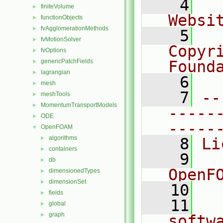
    4
  
finiteVolume
►
Websi
functionObjects
►
fvAgglomerationMethods
►
    5
  
fvMotionSolver
►
Copyr
fvOptions
►
genericPatchFields
Found
►
lagrangian
►
    6
  
mesh
►
    7
--
meshTools
►
MomentumTransportModels
►
-----
ODE
►
-----
OpenFOAM
▼
algorithms
►
    8
Li
containers
►
    9
  
db
►
OpenF
dimensionedTypes
►
dimensionSet
►
   10
fields
►
   11
  
global
►
graph
►
softw