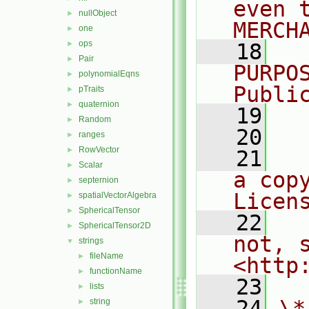
even 
nullObject
►
MERCH
one
►
ops
►
   18
  
Pair
►
PURPO
polynomialEqns
►
Publi
pTraits
►
quaternion
►
   19
  
Random
►
   20
ranges
►
RowVector
►
   21
  
Scalar
►
a cop
septernion
►
Licen
spatialVectorAlgebra
►
SphericalTensor
►
   22
  
SphericalTensor2D
►
not, s
strings
▼
fileName
►
<http
functionName
►
   23
lists
►
   24
\*
string
►