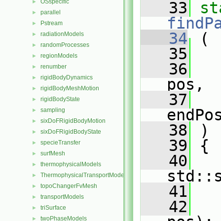
OSspecific
►
   33
st
parallel
►
findP
Pstream
►
   34
 (
radiationModels
►
randomProcesses
►
   35
regionModels
►
   36
renumber
►
rigidBodyDynamics
►
pos,
rigidBodyMeshMotion
►
   37
rigidBodyState
►
endPo
sampling
►
sixDoFRigidBodyMotion
►
   38
 )
sixDoFRigidBodyState
►
   39
 {
specieTransfer
►
surfMesh
►
   40
thermophysicalModels
►
std::
ThermophysicalTransportModels
►
topoChangerFvMesh
   41
   
►
transportModels
►
   42
   
triSurface
►
twoPhaseModels
►