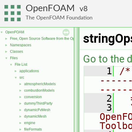
OpenFOAM
8
The OpenFOAM Foundation
OpenFOAM
▼
stringOp
Free, Open Source Software from the OpenFOAM Foundation
►
Namespaces
►
Classes
►
Go to the d
Files
▼
File List
▼
    1
/*
applications
►
-----
src
▼
atmosphericModels
►
-----
combustionModels
►
    2
  
conversion
►
dummyThirdParty
►
    3
  
dynamicFvMesh
►
OpenF
dynamicMesh
►
Toolb
engine
►
fileFormats
►