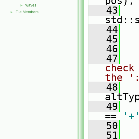
pos);
waves
►
   43
File Members
►
std::
   44
   
   45
   46
   
   47
check
the '
   48
altTy
   49
== 
'+
   50
   
   51