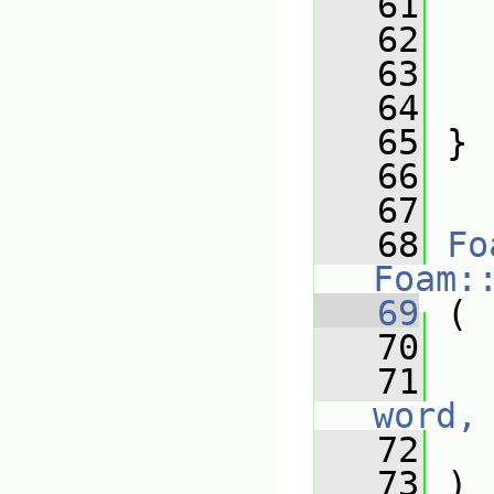
   61
   
   62
   
   63
   64
   65
 }
   66
   67
   68
Fo
Foam:
   69
 (
   70
   71
word,
   72
   73
 )