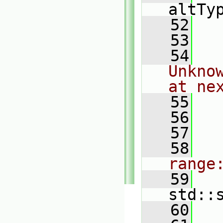
altTy
   52
   
   53
   54
   
Unkno
at ne
   55
   
   56
   57
   
   58
range
   59
   
std::
   60
   