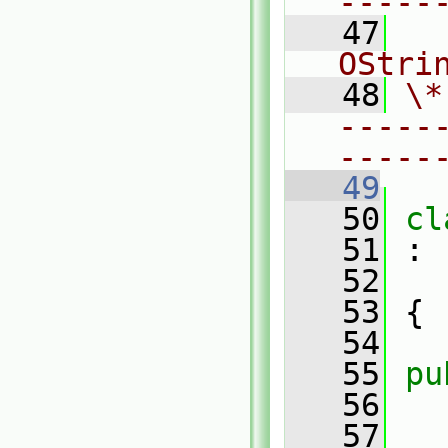
-----
   47
  
OStri
   48
\*
-----
-----
   49
   50
cl
   51
 :
   52
   53
 {
   54
   55
pu
   56
   57