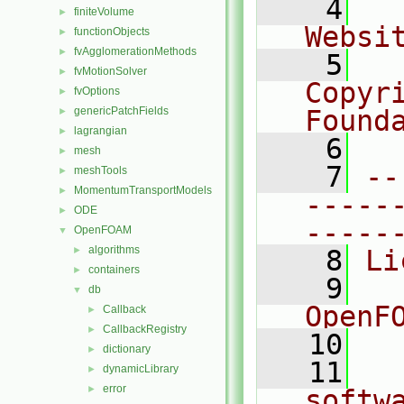
    4
  
finiteVolume
►
Websi
functionObjects
►
fvAgglomerationMethods
►
    5
  
fvMotionSolver
►
Copyr
fvOptions
►
genericPatchFields
Found
►
lagrangian
►
    6
  
mesh
►
    7
--
meshTools
►
MomentumTransportModels
►
-----
ODE
►
-----
OpenFOAM
▼
algorithms
►
    8
Li
containers
►
    9
  
db
▼
OpenF
Callback
►
CallbackRegistry
►
   10
dictionary
►
   11
  
dynamicLibrary
►
error
►
softw