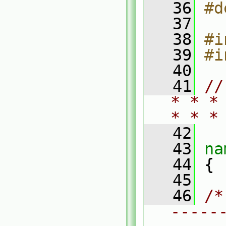
   36
#d
   37
   38
#i
   39
#i
   40
   41
//
* * *
* * *
   42
   43
na
   44
 {
   45
   46
/*
-----