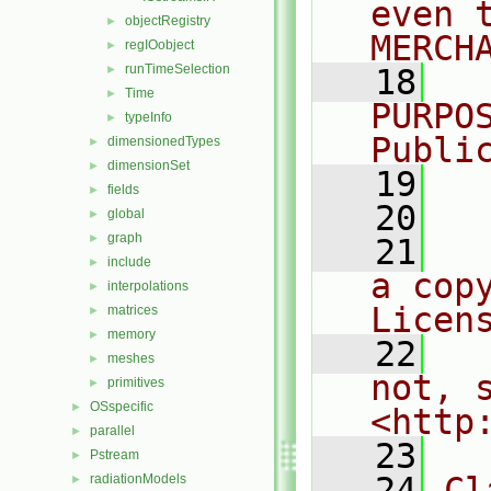
even 
objectRegistry
►
MERCH
regIOobject
►
runTimeSelection
►
   18
  
Time
►
PURPO
typeInfo
►
Publi
dimensionedTypes
►
dimensionSet
►
   19
  
fields
►
   20
global
►
graph
►
   21
  
include
►
a cop
interpolations
►
Licen
matrices
►
memory
►
   22
  
meshes
►
not, s
primitives
►
OSspecific
►
<http
parallel
►
   23
Pstream
►
   24
Cl
radiationModels
►