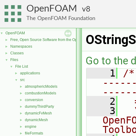
OpenFOAM
8
The OpenFOAM Foundation
OpenFOAM
▼
OString
Free, Open Source Software from the OpenFOAM Foundation
►
Namespaces
►
Classes
►
Go to the d
Files
▼
File List
▼
    1
/*
applications
►
-----
src
▼
atmosphericModels
►
-----
combustionModels
►
    2
  
conversion
►
dummyThirdParty
►
    3
  
dynamicFvMesh
►
OpenF
dynamicMesh
►
Toolb
engine
►
fileFormats
►