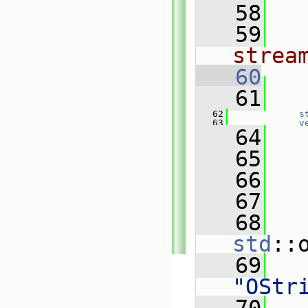
   58
   59
strea
   60
   61
   
   62
s
   63
v
   64
   
   65
   
   66
   67
   
   68
std
::
   69
"OStr