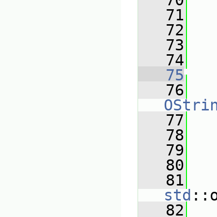
   70
   71
   72
   
   73
   
   74
   75
   76
OStri
   77
   
   78
   79
   
   80
   
   81
std
::
   82
   