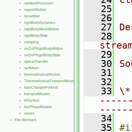
randomProcesses
►
   25
  
regionModels
►
   26
renumber
►
rigidBodyDynamics
►
   27
De
rigidBodyMeshMotion
►
   28
  
rigidBodyState
►
sampling
strea
►
sixDoFRigidBodyMotion
►
   29
sixDoFRigidBodyState
►
   30
So
specieTransfer
►
surfMesh
►
   31
  
thermophysicalModels
►
   32
ThermophysicalTransportModels
►
topoChangerFvMesh
►
   33
\*
transportModels
►
-----
triSurface
►
-----
twoPhaseModels
►
waves
►
   34
File Members
►
   35
#i