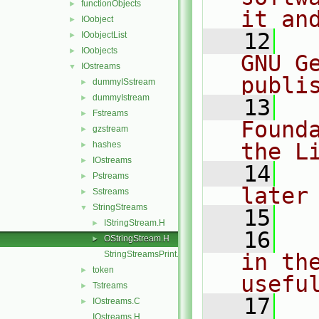
functionObjects
►
it an
IOobject
►
   12
  
IOobjectList
►
IOobjects
►
GNU G
IOstreams
▼
publi
dummyISstream
►
dummyIstream
►
   13
  
Fstreams
►
Found
gzstream
►
the L
hashes
►
IOstreams
►
   14
  
Pstreams
►
later
Sstreams
►
StringStreams
▼
   15
IStringStream.H
►
   16
  
OStringStream.H
►
StringStreamsPrint.C
in the
token
►
usefu
Tstreams
►
   17
  
IOstreams.C
►
IOstreams.H