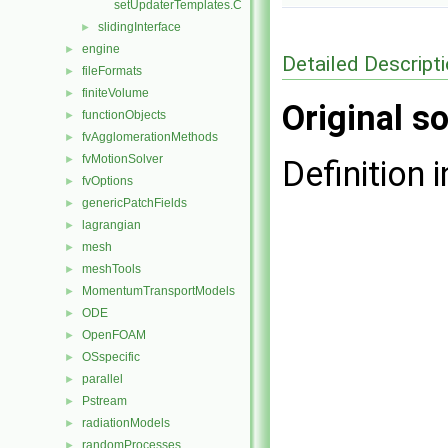
setUpdaterTemplates.C
slidingInterface
►
engine
►
Detailed Descript
fileFormats
►
finiteVolume
►
Original so
functionObjects
►
fvAgglomerationMethods
►
fvMotionSolver
►
Definition i
fvOptions
►
genericPatchFields
►
lagrangian
►
mesh
►
meshTools
►
MomentumTransportModels
►
ODE
►
OpenFOAM
►
OSspecific
►
parallel
►
Pstream
►
radiationModels
►
randomProcesses
►