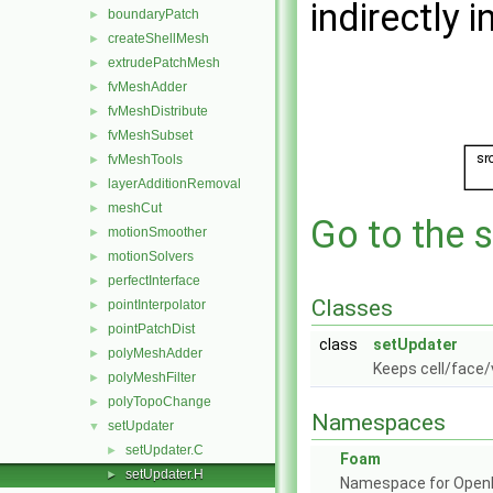
indirectly i
boundaryPatch
►
createShellMesh
►
extrudePatchMesh
►
fvMeshAdder
►
fvMeshDistribute
►
fvMeshSubset
►
fvMeshTools
►
layerAdditionRemoval
►
meshCut
►
Go to the s
motionSmoother
►
motionSolvers
►
perfectInterface
►
Classes
pointInterpolator
►
pointPatchDist
►
class
setUpdater
polyMeshAdder
►
Keeps cell/face/
polyMeshFilter
►
polyTopoChange
►
Namespaces
setUpdater
▼
setUpdater.C
►
Foam
setUpdater.H
►
Namespace for Ope