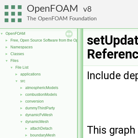
OpenFOAM
8
The OpenFOAM Foundation
OpenFOAM
▼
setUpdat
Free, Open Source Software from the OpenFOAM Foundation
►
Namespaces
►
Referen
Classes
►
Files
▼
File List
▼
Include de
applications
►
src
▼
atmosphericModels
►
combustionModels
►
conversion
►
dummyThirdParty
►
dynamicFvMesh
►
dynamicMesh
▼
This graph 
attachDetach
►
boundaryMesh
►