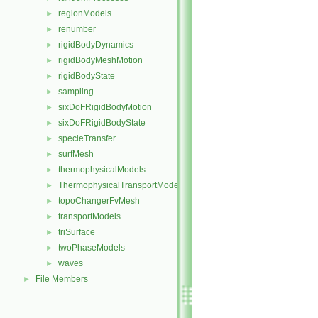
regionModels
►
renumber
►
rigidBodyDynamics
►
rigidBodyMeshMotion
►
rigidBodyState
►
sampling
►
sixDoFRigidBodyMotion
►
sixDoFRigidBodyState
►
specieTransfer
►
surfMesh
►
thermophysicalModels
►
ThermophysicalTransportModels
►
topoChangerFvMesh
►
transportModels
►
triSurface
►
twoPhaseModels
►
waves
►
File Members
►