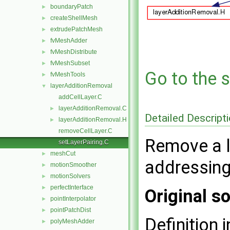
boundaryPatch
►
createShellMesh
►
extrudePatchMesh
►
fvMeshAdder
►
fvMeshDistribute
►
fvMeshSubset
►
Go to the s
fvMeshTools
►
layerAdditionRemoval
▼
addCellLayer.C
layerAdditionRemoval.C
►
Detailed Descript
layerAdditionRemoval.H
►
removeCellLayer.C
Remove a l
setLayerPairing.C
meshCut
►
addressing
motionSmoother
►
motionSolvers
►
perfectInterface
►
Original so
pointInterpolator
►
pointPatchDist
►
Definition i
polyMeshAdder
►