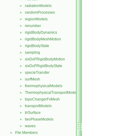
radiationModels
►
randomProcesses
►
regionModels
►
renumber
►
rigidBodyDynamics
►
rigidBodyMeshMotion
►
rigidBodyState
►
sampling
►
sixDoFRigidBodyMotion
►
sixDoFRigidBodyState
►
specieTransfer
►
surfMesh
►
thermophysicalModels
►
ThermophysicalTransportModels
►
topoChangerFvMesh
►
transportModels
►
triSurface
►
twoPhaseModels
►
waves
►
File Members
►