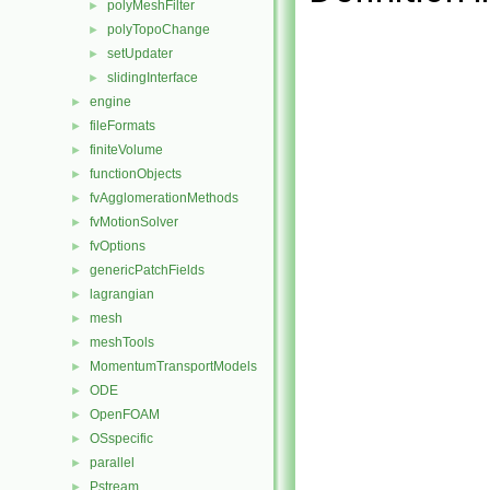
polyMeshFilter
►
polyTopoChange
►
setUpdater
►
slidingInterface
►
engine
►
fileFormats
►
finiteVolume
►
functionObjects
►
fvAgglomerationMethods
►
fvMotionSolver
►
fvOptions
►
genericPatchFields
►
lagrangian
►
mesh
►
meshTools
►
MomentumTransportModels
►
ODE
►
OpenFOAM
►
OSspecific
►
parallel
►
Pstream
►