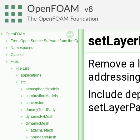
OpenFOAM
8
The OpenFOAM Foundation
OpenFOAM
▼
setLayer
Free, Open Source Software from the OpenFOAM Foundation
►
Namespaces
►
Classes
►
Remove a l
Files
▼
File List
▼
addressing
applications
►
src
▼
atmosphericModels
►
Include de
combustionModels
►
conversion
►
setLayerPai
dummyThirdParty
►
dynamicFvMesh
►
dynamicMesh
▼
attachDetach
►
boundaryMesh
►