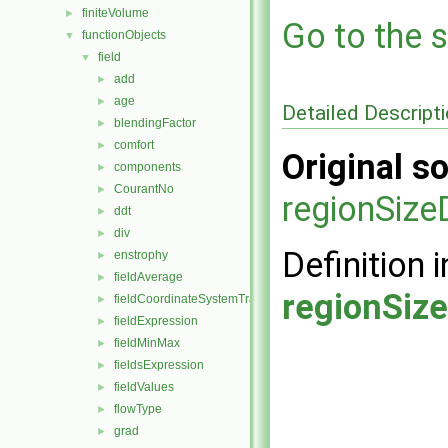
finiteVolume
►
Go to the s
functionObjects
▼
field
▼
add
►
age
►
Detailed Descript
blendingFactor
►
comfort
►
Original so
components
►
CourantNo
►
regionSize
ddt
►
div
►
Definition i
enstrophy
►
fieldAverage
►
regionSize
fieldCoordinateSystemTransform
►
fieldExpression
►
fieldMinMax
►
fieldsExpression
►
fieldValues
►
flowType
►
grad
►