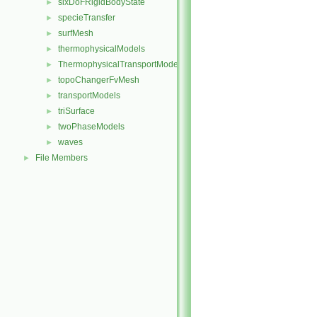
sixDoFRigidBodyState
►
specieTransfer
►
surfMesh
►
thermophysicalModels
►
ThermophysicalTransportModels
►
topoChangerFvMesh
►
transportModels
►
triSurface
►
twoPhaseModels
►
waves
►
File Members
►