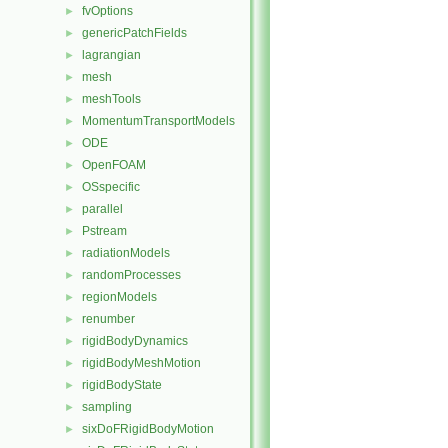
fvOptions
►
genericPatchFields
►
lagrangian
►
mesh
►
meshTools
►
MomentumTransportModels
►
ODE
►
OpenFOAM
►
OSspecific
►
parallel
►
Pstream
►
radiationModels
►
randomProcesses
►
regionModels
►
renumber
►
rigidBodyDynamics
►
rigidBodyMeshMotion
►
rigidBodyState
►
sampling
►
sixDoFRigidBodyMotion
►