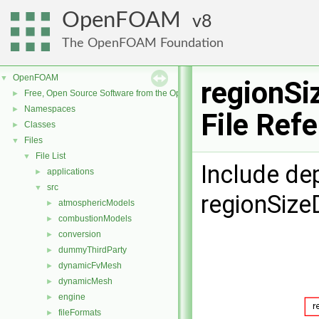
OpenFOAM
8
The OpenFOAM Foundation
OpenFOAM
▼
regionSi
Free, Open Source Software from the OpenFOAM Foundation
►
Namespaces
►
File Ref
Classes
►
Files
▼
File List
▼
Include de
applications
►
src
▼
regionSize
atmosphericModels
►
combustionModels
►
conversion
►
dummyThirdParty
►
dynamicFvMesh
►
dynamicMesh
►
engine
►
fileFormats
►