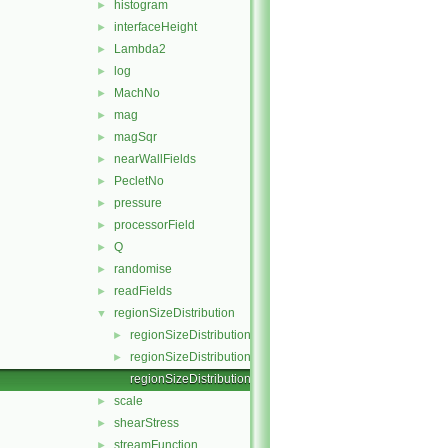
histogram
►
interfaceHeight
►
Lambda2
►
log
►
MachNo
►
mag
►
magSqr
►
nearWallFields
►
PecletNo
►
pressure
►
processorField
►
Q
►
randomise
►
readFields
►
regionSizeDistribution
▼
regionSizeDistribution.C
►
regionSizeDistribution.H
►
regionSizeDistributionTemplates.C
scale
►
shearStress
►
streamFunction
►