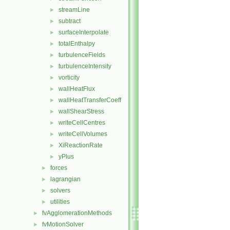
streamLine
►
subtract
►
surfaceInterpolate
►
totalEnthalpy
►
turbulenceFields
►
turbulenceIntensity
►
vorticity
►
wallHeatFlux
►
wallHeatTransferCoeff
►
wallShearStress
►
writeCellCentres
►
writeCellVolumes
►
XiReactionRate
►
yPlus
►
forces
►
lagrangian
►
solvers
►
utilities
►
fvAgglomerationMethods
►
fvMotionSolver
►