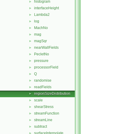
histogram
►
interfaceHeight
►
Lambda2
►
log
►
MachNo
►
mag
►
magSqr
►
nearWallFields
►
PecletNo
►
pressure
►
processorField
►
Q
►
randomise
►
readFields
►
regionSizeDistribution
►
scale
►
shearStress
►
streamFunction
►
streamLine
►
subtract
►
surfaceInterpolate
►