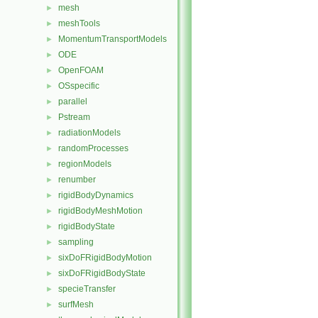
mesh
►
meshTools
►
MomentumTransportModels
►
ODE
►
OpenFOAM
►
OSspecific
►
parallel
►
Pstream
►
radiationModels
►
randomProcesses
►
regionModels
►
renumber
►
rigidBodyDynamics
►
rigidBodyMeshMotion
►
rigidBodyState
►
sampling
►
sixDoFRigidBodyMotion
►
sixDoFRigidBodyState
►
specieTransfer
►
surfMesh
►