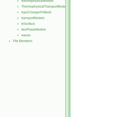
thermophysicalModels
►
ThermophysicalTransportModels
►
topoChangerFvMesh
►
transportModels
►
triSurface
►
twoPhaseModels
►
waves
►
File Members
►