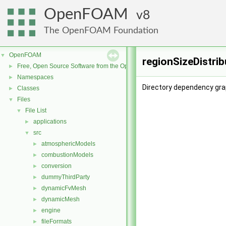
OpenFOAM
8
The OpenFOAM Foundation
OpenFOAM
▼
regionSizeDistrib
Free, Open Source Software from the OpenFOAM Foundation
►
Namespaces
►
Directory dependency grap
Classes
►
Files
▼
File List
▼
applications
►
src
▼
atmosphericModels
►
combustionModels
►
conversion
►
dummyThirdParty
►
dynamicFvMesh
►
dynamicMesh
►
engine
►
fileFormats
►