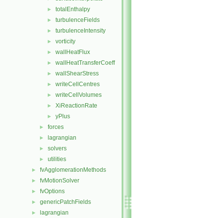
totalEnthalpy
►
turbulenceFields
►
turbulenceIntensity
►
vorticity
►
wallHeatFlux
►
wallHeatTransferCoeff
►
wallShearStress
►
writeCellCentres
►
writeCellVolumes
►
XiReactionRate
►
yPlus
►
forces
►
lagrangian
►
solvers
►
utilities
►
fvAgglomerationMethods
►
fvMotionSolver
►
fvOptions
►
genericPatchFields
►
lagrangian
►