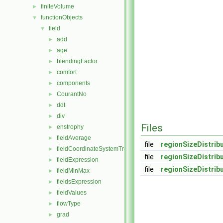
finiteVolume
►
functionObjects
▼
field
▼
add
►
age
►
blendingFactor
►
comfort
►
components
►
CourantNo
►
ddt
►
div
►
Files
enstrophy
►
fieldAverage
►
file
regionSizeDistrib
fieldCoordinateSystemTransform
►
file
regionSizeDistrib
fieldExpression
►
file
regionSizeDistrib
fieldMinMax
►
fieldsExpression
►
fieldValues
►
flowType
►
grad
►