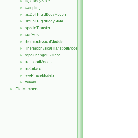
rigidBodyState
►
sampling
►
sixDoFRigidBodyMotion
►
sixDoFRigidBodyState
►
specieTransfer
►
surfMesh
►
thermophysicalModels
►
ThermophysicalTransportModels
►
topoChangerFvMesh
►
transportModels
►
triSurface
►
twoPhaseModels
►
waves
►
File Members
►