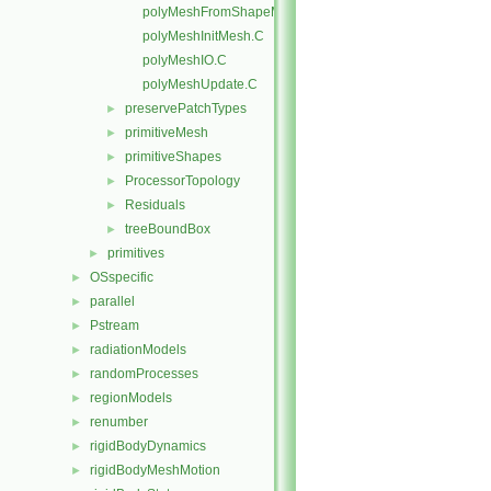
polyMeshFromShapeMesh.C
polyMeshInitMesh.C
polyMeshIO.C
polyMeshUpdate.C
preservePatchTypes
►
primitiveMesh
►
primitiveShapes
►
ProcessorTopology
►
Residuals
►
treeBoundBox
►
primitives
►
OSspecific
►
parallel
►
Pstream
►
radiationModels
►
randomProcesses
►
regionModels
►
renumber
►
rigidBodyDynamics
►
rigidBodyMeshMotion
►