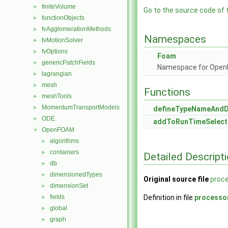
finiteVolume
►
Go to the source code of th
functionObjects
►
fvAgglomerationMethods
►
Namespaces
fvMotionSolver
►
fvOptions
►
Foam
genericPatchFields
►
Namespace for Ope
lagrangian
►
mesh
►
Functions
meshTools
►
MomentumTransportModels
►
defineTypeNameAnd
ODE
►
addToRunTimeSelect
OpenFOAM
▼
algorithms
►
containers
►
Detailed Descript
db
►
dimensionedTypes
►
Original source file
proce
dimensionSet
►
fields
Definition in file
processo
►
global
►
graph
►