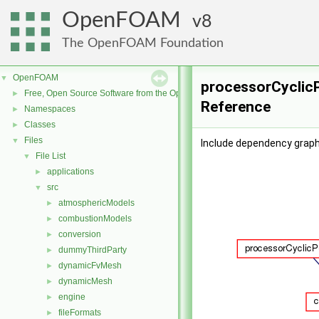
OpenFOAM
8
The OpenFOAM Foundation
OpenFOAM
▼
processorCyclicP
Free, Open Source Software from the OpenFOAM Foundation
►
Reference
Namespaces
►
Classes
►
Files
▼
Include dependency graph
File List
▼
applications
►
src
▼
atmosphericModels
►
combustionModels
►
conversion
►
dummyThirdParty
►
dynamicFvMesh
►
dynamicMesh
►
engine
►
fileFormats
►