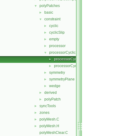
polyPatches
▼
basic
►
constraint
▼
cyclic
►
cyclicSlip
►
empty
►
processor
►
processorCyclic
▼
processorCyclicPolyPatch.C
►
processorCyclicPolyPatch.H
►
symmetry
►
symmetryPlane
►
wedge
►
derived
►
polyPatch
►
syncTools
►
zones
►
polyMesh.C
►
polyMesh.H
►
polyMeshClear.C