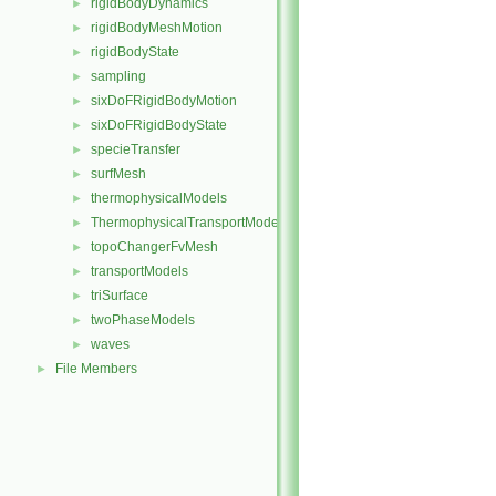
rigidBodyDynamics
►
rigidBodyMeshMotion
►
rigidBodyState
►
sampling
►
sixDoFRigidBodyMotion
►
sixDoFRigidBodyState
►
specieTransfer
►
surfMesh
►
thermophysicalModels
►
ThermophysicalTransportModels
►
topoChangerFvMesh
►
transportModels
►
triSurface
►
twoPhaseModels
►
waves
►
File Members
►