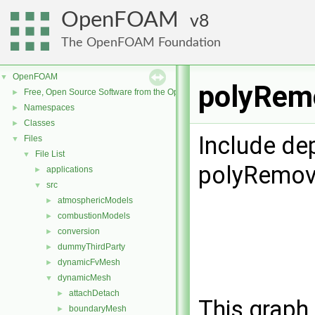
OpenFOAM
8
The OpenFOAM Foundation
OpenFOAM
▼
polyRemo
Free, Open Source Software from the OpenFOAM Foundation
►
Namespaces
►
Classes
►
Include de
Files
▼
File List
▼
polyRemov
applications
►
src
▼
atmosphericModels
►
combustionModels
►
conversion
►
dummyThirdParty
►
dynamicFvMesh
►
dynamicMesh
▼
attachDetach
►
This graph 
boundaryMesh
►