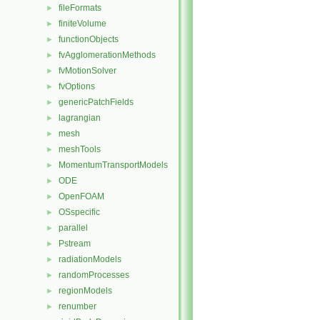
fileFormats
►
finiteVolume
►
functionObjects
►
fvAgglomerationMethods
►
fvMotionSolver
►
fvOptions
►
genericPatchFields
►
lagrangian
►
mesh
►
meshTools
►
MomentumTransportModels
►
ODE
►
OpenFOAM
►
OSspecific
►
parallel
►
Pstream
►
radiationModels
►
randomProcesses
►
regionModels
►
renumber
►