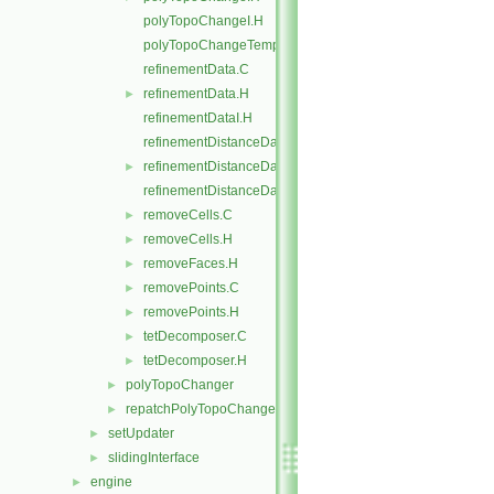
polyTopoChangeI.H
polyTopoChangeTemplates.C
refinementData.C
refinementData.H
►
refinementDataI.H
refinementDistanceData.C
refinementDistanceData.H
►
refinementDistanceDataI.H
removeCells.C
►
removeCells.H
►
removeFaces.H
►
removePoints.C
►
removePoints.H
►
tetDecomposer.C
►
tetDecomposer.H
►
polyTopoChanger
►
repatchPolyTopoChanger
►
setUpdater
►
slidingInterface
►
engine
►