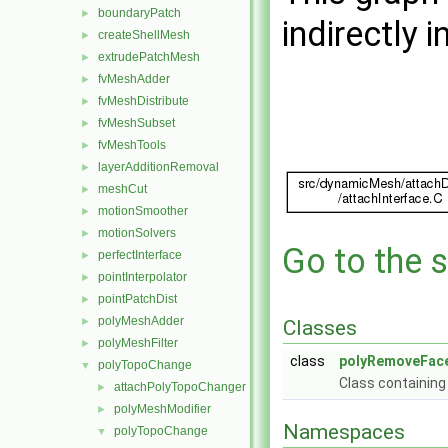
boundaryPatch
►
indirectly i
createShellMesh
►
extrudePatchMesh
►
fvMeshAdder
►
fvMeshDistribute
►
fvMeshSubset
►
fvMeshTools
►
layerAdditionRemoval
►
meshCut
►
motionSmoother
►
motionSolvers
►
Go to the s
perfectInterface
►
pointInterpolator
►
pointPatchDist
►
polyMeshAdder
►
Classes
polyMeshFilter
►
class
polyRemoveFac
polyTopoChange
▼
Class containing
attachPolyTopoChanger
►
polyMeshModifier
►
Namespaces
polyTopoChange
▼