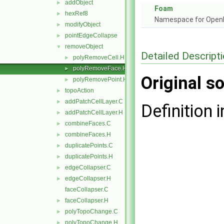
addObject
►
Foam
hexRef8
►
Namespace for Ope
modifyObject
►
pointEdgeCollapse
►
removeObject
▼
Detailed Descript
polyRemoveCell.H
►
polyRemoveFace.H
►
Original so
polyRemovePoint.H
►
topoAction
►
addPatchCellLayer.C
►
Definition i
addPatchCellLayer.H
►
combineFaces.C
►
combineFaces.H
►
duplicatePoints.C
►
duplicatePoints.H
►
edgeCollapser.C
►
edgeCollapser.H
►
faceCollapser.C
faceCollapser.H
►
polyTopoChange.C
►
polyTopoChange.H
►